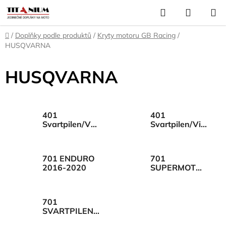
Přejít
Hledat
NÁKUP
na
KOŠÍK
obsah
Domů
/
Doplňky podle produktů
/
Kryty motoru GB Racing
/
HUSQVARNA
HUSQVARNA
401
401
Svartpilen/VVitpilen
Svartpilen/Vitpilen
2018-19
2020
701 ENDURO
701
2016-2020
SUPERMOTO
2015-2020
701
SVARTPILEN /
VITPILEN