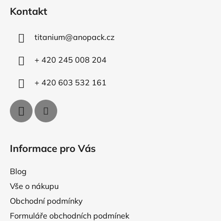
á
d
Kontakt
p
a
a
c
titanium
@
anopack.cz
t
í
p
í
+ 420 245 008 204
r
v
+ 420 603 532 161
k
y
v
ý
p
i
Informace pro Vás
s
u
Blog
Vše o nákupu
Obchodní podmínky
Formuláře obchodních podmínek