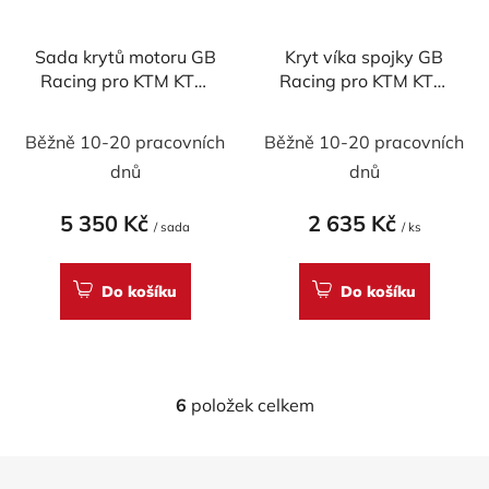
Sada krytů motoru GB
Kryt víka spojky GB
Racing pro KTM KTM
Racing pro KTM KTM
RC390 2017-20 &
RC390 & Duke 390
Duke 390 2016-23
2014-2021
Běžně 10-20 pracovních
Běžně 10-20 pracovních
dnů
dnů
5 350 Kč
2 635 Kč
/ sada
/ ks
Do košíku
Do košíku
6
položek celkem
O
v
l
Z
á