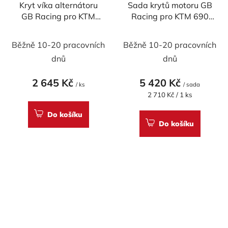
Kryt víka alternátoru
Sada krytů motoru GB
GB Racing pro KTM
Racing pro KTM 690
690 Duke 2011-2019 /
DUKE 2011-2019 /
Husqvarna
Husqvarna
Běžně 10-20 pracovních
Běžně 10-20 pracovních
dnů
dnů
2 645 Kč
5 420 Kč
/ ks
/ sada
Měrná
2 710 Kč / 1 ks
cena:
Do košíku
Do košíku