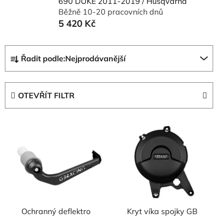
690 DUKE 2011-2019 / Husqvarna
Běžně 10-20 pracovních dnů
5 420 Kč
Ř
Řadit podle:
Nejprodávanější
a
z
e
OTEVŘÍT FILTR
n
í
V
p
ý
r
p
o
i
d
s
u
p
k
r
t
Ochranný deflektro
Kryt víka spojky GB
o
ů