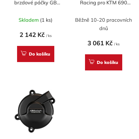
brzdové páčky GB
Racing pro KTM 690
d
Racing M18, 160mm
DUKE / Husqvarna
u
2011
Skladem
(1 ks)
Běžně 10-20 pracovních
k
t
dnů
2 142 Kč
ů
/ ks
3 061 Kč
/ ks
Do košíku
Do košíku