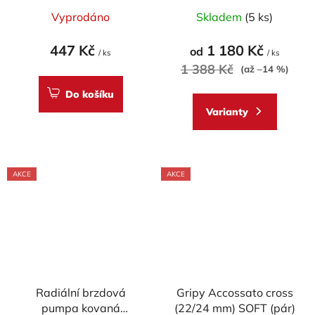
ACCOSSATO/BREMBO
Vyprodáno
Skladem
(5 ks)
pumpy (NE pro OEM)
447 Kč
1 180 Kč
od
/ ks
/ ks
1 388 Kč
(až –14 %)
Do košíku
Varianty
AKCE
AKCE
Radiální brzdová
Gripy Accossato cross
pumpa kovaná
(22/24 mm) SOFT (pár)