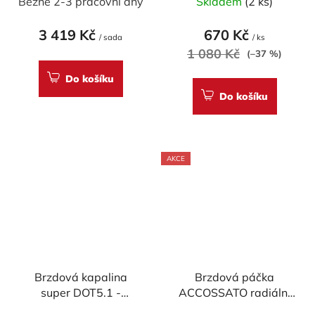
Běžně 2-3 pracovní dny
Skladem
(2 ks)
hodnocení
produktu
3 419 Kč
670 Kč
/ sada
/ ks
je
1 080 Kč
(–37 %)
5,0
Do košíku
z
Do košíku
5
hvězdiček.
AKCE
Brzdová kapalina
Brzdová páčka
super DOT5.1 -
ACCOSSATO radiální
Accossato (500ml)
pevná pro