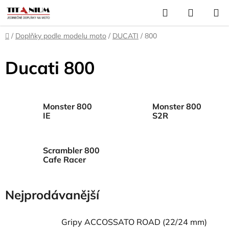
Přejít
Hledat
NÁKUP
na
KOŠÍK
obsah
Domů
/
Doplňky podle modelu moto
/
DUCATI
/
800
Ducati 800
Monster 800
Monster 800
IE
S2R
Scrambler 800
Cafe Racer
Nejprodávanější
Gripy ACCOSSATO ROAD (22/24 mm)