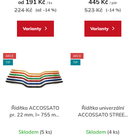
191 Kč
445 Kč
od
ů
/ ks
/ pár
je
je
224 Kč
523 Kč
(až –14 %)
(–14 %)
5,0
5,0
z
z
Varianty
Varianty
5
5
hvězdiček.
hvězdiček.
AKCE
AKCE
TIP
TIP
Řídítka ACCOSSATO
Řídítka univerzální
pr. 22 mm, l= 755 mm,
ACCOSSATO STREET
DURAL, model
pr.22 mm DURAL
Průměrné
Průměrné
SUPERBIKE
Skladem
(5 ks)
Skladem
(4 ks)
hodnocení
hodnocení