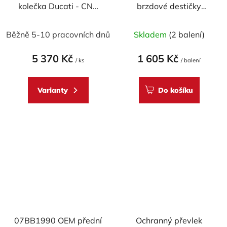
kolečka Ducati - CNC
brzdové destičky
Racing
Brembo CAN-AM
TRAXTER 4X4 500
Běžně 5-10 pracovních dnů
Skladem
(2 balení)
1999-2000
5 370 Kč
1 605 Kč
/ ks
/ balení
Varianty
Do košíku
07BB1990 OEM přední
Ochranný převlek