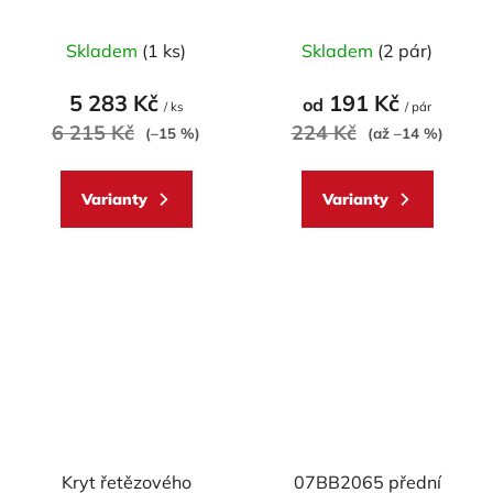
ACCOSSATO 19x19 s
Průměrné
Průměrné
pevnou páčkou
Skladem
(1 ks)
Skladem
(2 pár)
hodnocení
hodnocení
produktu
produktu
5 283 Kč
191 Kč
od
/ ks
/ pár
je
je
6 215 Kč
224 Kč
(–15 %)
(až –14 %)
5,0
5,0
z
z
Varianty
Varianty
5
5
hvězdiček.
hvězdiček.
Kryt řetězového
07BB2065 přední