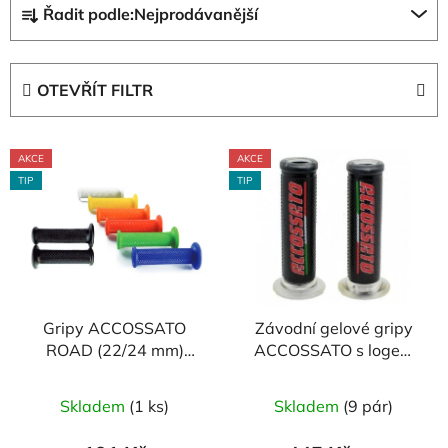
Řadit podle:
Nejprodávanější
a
z
e
OTEVŘÍT FILTR
n
í
V
p
AKCE
AKCE
ý
r
TIP
TIP
p
o
i
d
s
u
p
k
r
t
Gripy ACCOSSATO
Závodní gelové gripy
o
ů
ROAD (22/24 mm)
ACCOSSATO s logem
d
MEDIUM (pár)
(pár)
u
Průměrné
Průměrné
Skladem
(1 ks)
Skladem
(9 pár)
k
hodnocení
hodnocení
t
produktu
produktu