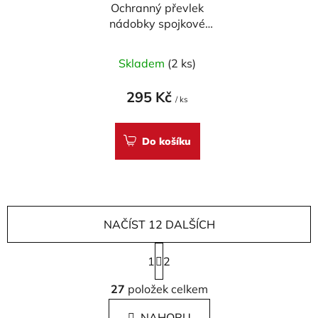
Ochranný převlek
nádobky spojkové
kapaliny BREMBO
Skladem
(2 ks)
295 Kč
/ ks
Do košíku
NAČÍST 12 DALŠÍCH
S
1
t
2
r
O
á
27
položek celkem
v
n
l
k
NAHORU