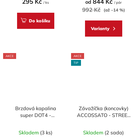
295 Kč
844 Kč
od
/ ks
/ pár
992 Kč
(až –14 %)
Do košíku
Varianty
AKCE
AKCE
TIP
Brzdová kapalina
Závažíčka (koncovky)
super DOT4 -
ACCOSSATO - STREET
Accossato
RACING, pr. 12-20 mm
Průměrné
Skladem
(3 ks)
Skladem
(2 sada)
hodnocení