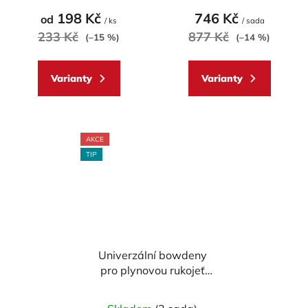
produktu
198 Kč
746 Kč
od
/ ks
/ sada
je
233 Kč
877 Kč
(–15 %)
(–14 %)
5,0
z
Varianty
Varianty
5
hvězdiček.
AKCE
TIP
Univerzální bowdeny
pro plynovou rukojeť
(rychloplyn)
Průměrné
ACCOSSATO