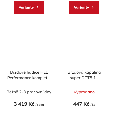
z
z
Varianty
Varianty
5
5
hvězdiček.
hvězdiček.
Brzdové hadice HEL
Brzdová kapalina
Performance kompletní
super DOT5.1 -
set - 2x přední, 1x
Accossato (500ml)
Průměrné
zadní
Běžně 2-3 pracovní dny
Vyprodáno
hodnocení
produktu
3 419 Kč
447 Kč
/ sada
/ ks
je