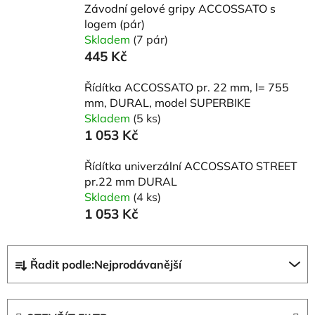
Závodní gelové gripy ACCOSSATO s
logem (pár)
Skladem
(7 pár)
445 Kč
Řídítka ACCOSSATO pr. 22 mm, l= 755
mm, DURAL, model SUPERBIKE
Skladem
(5 ks)
1 053 Kč
Řídítka univerzální ACCOSSATO STREET
pr.22 mm DURAL
Skladem
(4 ks)
1 053 Kč
Ř
Řadit podle:
Nejprodávanější
a
z
e