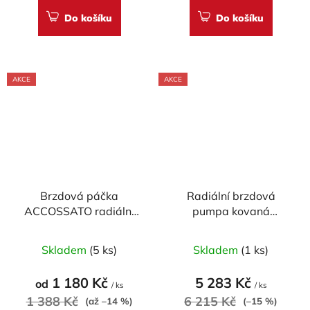
5,0
Do košíku
Do košíku
z
5
hvězdiček.
AKCE
AKCE
Brzdová páčka
Radiální brzdová
ACCOSSATO radiální
pumpa kovaná
pevná pro
ACCOSSATO 19x19 s
Průměrné
ACCOSSATO/BREMBO
pevnou páčkou
Skladem
(5 ks)
Skladem
(1 ks)
pumpy (NE pro OEM)
hodnocení
produktu
1 180 Kč
5 283 Kč
od
/ ks
/ ks
je
1 388 Kč
6 215 Kč
(až –14 %)
(–15 %)