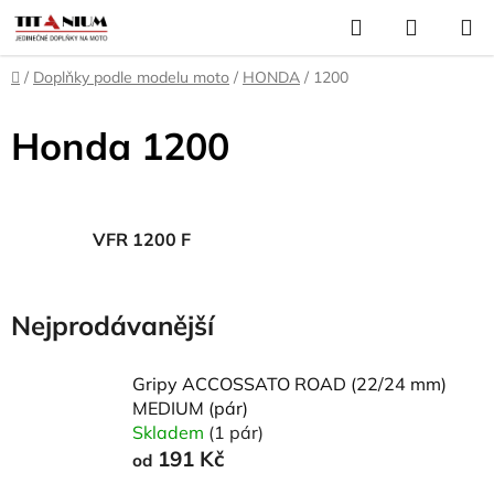
Přejít
Hledat
NÁKUP
na
KOŠÍK
obsah
Domů
/
Doplňky podle modelu moto
/
HONDA
/
1200
Honda 1200
VFR 1200 F
Nejprodávanější
Gripy ACCOSSATO ROAD (22/24 mm)
MEDIUM (pár)
Skladem
(1 pár)
191 Kč
od