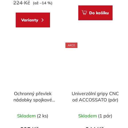
224 Kč
(až –14 %)
5,0
Do košíku
z
Varianty
5
hvězdiček.
AKCE
Ochranný převlek
Univerzální gripy CNC
nádobky spojkové
od ACCOSSATO (pár)
kapaliny BREMBO
Skladem
(2 ks)
Skladem
(1 pár)