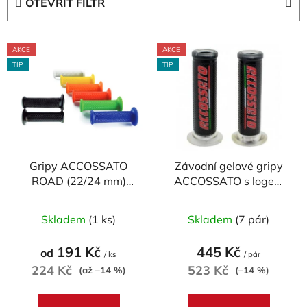
OTEVŘÍT FILTR
n
í
V
p
AKCE
AKCE
ý
r
TIP
TIP
p
o
i
d
s
u
p
k
r
t
Gripy ACCOSSATO
Závodní gelové gripy
o
ů
ROAD (22/24 mm)
ACCOSSATO s logem
d
MEDIUM (pár)
(pár)
u
Průměrné
Průměrné
Skladem
(1 ks)
Skladem
(7 pár)
k
hodnocení
hodnocení
t
produktu
produktu
191 Kč
445 Kč
od
ů
/ ks
/ pár
je
je
224 Kč
523 Kč
(až –14 %)
(–14 %)
5,0
5,0
z
z