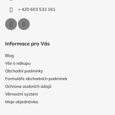
v
+ 420 603 532 161
k
y
v
ý
p
i
Informace pro Vás
s
u
Blog
Vše o nákupu
Obchodní podmínky
Formuláře obchodních podmínek
Ochrana osobních údajů
Věrnostní systém
Moje objednávka