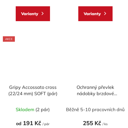
5,0
z
Varianty
Varianty
5
hvězdiček.
AKCE
Gripy Accossato cross
Ochranný převlek
(22/24 mm) SOFT (pár)
nádobky brzdové
kapaliny WRS
Průměrné
Skladem
(2 pár)
Běžně 5-10 pracovních dnů
hodnocení
produktu
191 Kč
255 Kč
od
/ pár
/ ks
je