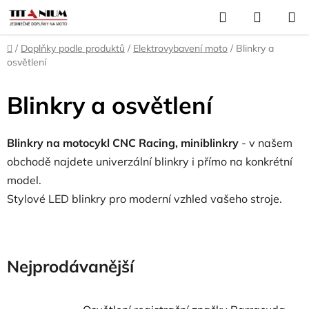
Přejít
Hledat
NÁKUP
na
KOŠÍK
obsah
Domů
/
Doplňky podle produktů
/
Elektrovybavení moto
/
Blinkry a
osvětlení
Blinkry a osvětlení
Blinkry na motocykl CNC Racing,
miniblinkry
- v našem
obchodě najdete univerzální blinkry i přímo na konkrétní
model.
Stylové LED blinkry pro moderní vzhled vašeho stroje.
Nejprodávanější