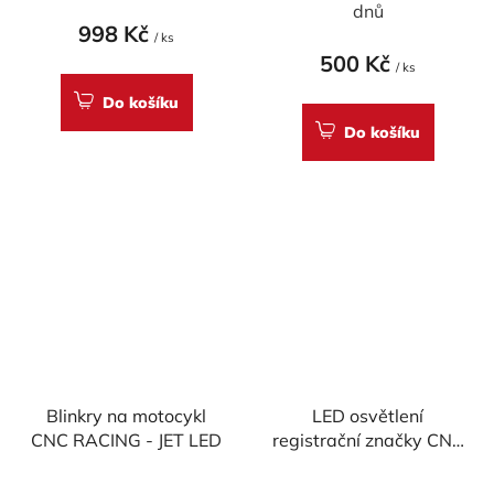
dnů
998 Kč
/ ks
500 Kč
/ ks
Do košíku
Do košíku
Blinkry na motocykl
LED osvětlení
CNC RACING - JET LED
registrační značky CNC
Racing MINI