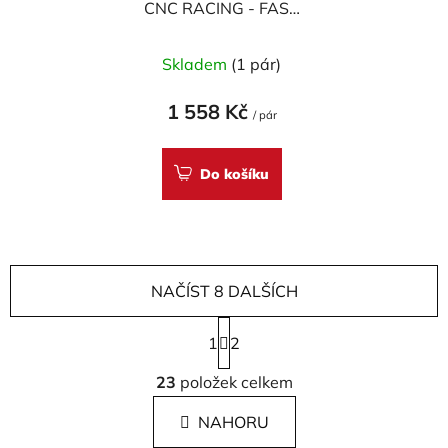
CNC RACING - FAST
LED
Skladem
(1 pár)
1 558 Kč
/ pár
Do košíku
NAČÍST 8 DALŠÍCH
S
1
t
2
r
O
á
23
položek celkem
v
n
l
k
NAHORU
á
o