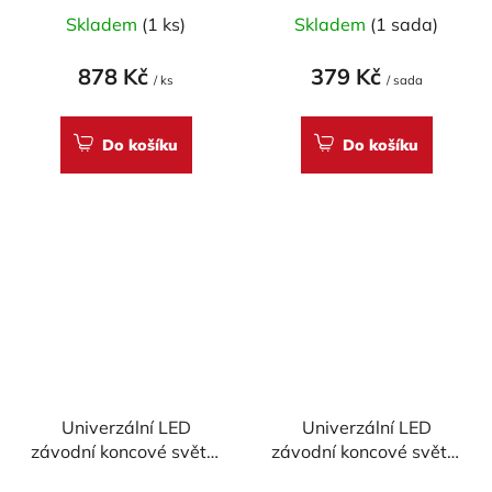
Skladem
(1 ks)
Skladem
(1 sada)
878 Kč
379 Kč
/ ks
/ sada
Do košíku
Do košíku
Univerzální LED
Univerzální LED
závodní koncové světlo
závodní koncové světlo
Melotti Racing -
Melotti Racing -