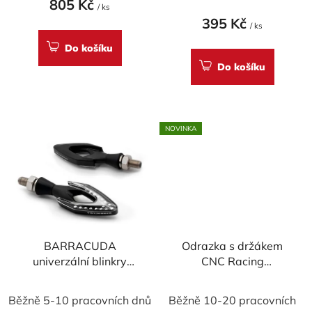
805 Kč
ů
/ ks
395 Kč
/ ks
Do košíku
Do košíku
NOVINKA
BARRACUDA
Odrazka s držákem
univerzální blinkry
CNC Racing
"Freccia" - pár,
(homologovaná)
homologované
Běžně 5-10 pracovních dnů
Běžně 10-20 pracovních