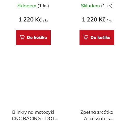
Průměrné
červené
červené
Skladem
(1 ks)
Skladem
(1 ks)
hodnocení
produktu
1 220 Kč
1 220 Kč
/ ks
/ ks
je
5,0
Do košíku
Do košíku
z
5
hvězdiček.
Blinkry na motocykl
Zpětná zrcátka
CNC RACING - DOT
Accossato s
LED
integrovaným blinkrem