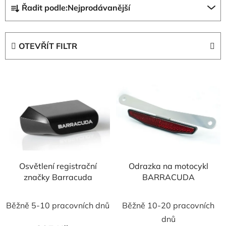
Ř
Řadit podle:
Nejprodávanější
a
z
e
OTEVŘÍT FILTR
n
í
V
p
ý
r
p
o
i
d
s
u
p
k
r
t
Osvětlení registrační
Odrazka na motocykl
o
ů
značky Barracuda
BARRACUDA
d
u
Běžně 5-10 pracovních dnů
Běžně 10-20 pracovních
k
t
dnů