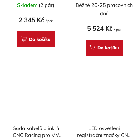
CNC
Skladem
(2 pár)
Běžně 20-25 pracovních
dnů
2 345 Kč
/ pár
5 524 Kč
/ pár
Do košíku
Do košíku
Sada kabelů blinkrů
LED osvětlení
CNC Racing pro MV
registrační značky CNC