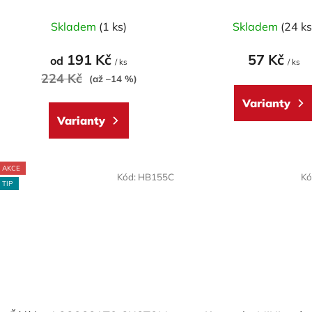
k
mm
Průměrné
t
Skladem
(1 ks)
Skladem
(24 ks
hodnocení
ů
produktu
191 Kč
57 Kč
od
/ ks
/ ks
je
224 Kč
(až –14 %)
5,0
Varianty
z
Varianty
5
hvězdiček.
AKCE
Kód:
HB155C
Kó
TIP