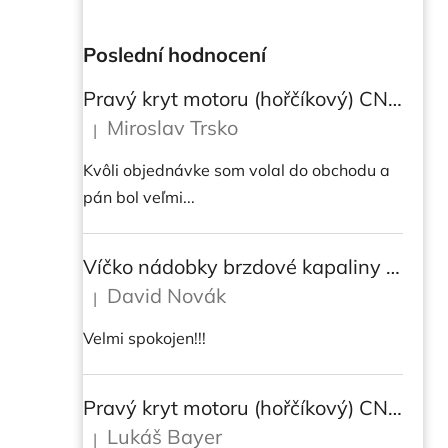
Poslední hodnocení
Pravý kryt motoru (hořčíkový) CNC RACING pro instalaci transparetního krytu spojky pro Ducati Streetfighter V4/V4S
Miroslav Trsko
|
Hodnocení produktu je 5 z 5 hvězdiček.
Kvôli objednávke som volal do obchodu a
pán bol veľmi...
Víčko nádobky brzdové kapaliny CNC Racing - BICOLOR
David Novák
|
Hodnocení produktu je 5 z 5 hvězdiček.
Velmi spokojen!!!
Pravý kryt motoru (hořčíkový) CNC RACING pro instalaci transparetního krytu spojky pro DUCATI Multistrada/ Diavel V4/ V4S
Lukáš Bayer
|
Hodnocení produktu je 5 z 5 hvězdiček.