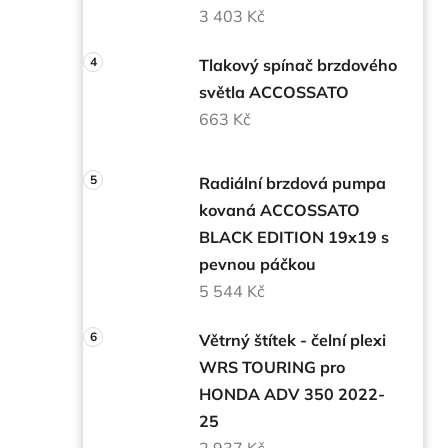
3 403 Kč
Tlakový spínač brzdového
světla ACCOSSATO
663 Kč
Radiální brzdová pumpa
kovaná ACCOSSATO
BLACK EDITION 19x19 s
pevnou páčkou
5 544 Kč
Větrný štítek - čelní plexi
WRS TOURING pro
HONDA ADV 350 2022-
25
2 937 Kč