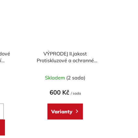
dové
VÝPRODEJ II.jakost
í
Protiskluzové a ochranné
 56 mm
polepy STOMPGRIP -
RBON
UNIVERZAL OVAL VOLCANO -
)
Skladem
(2 sada)
pár
600 Kč
/ sada
Varianty