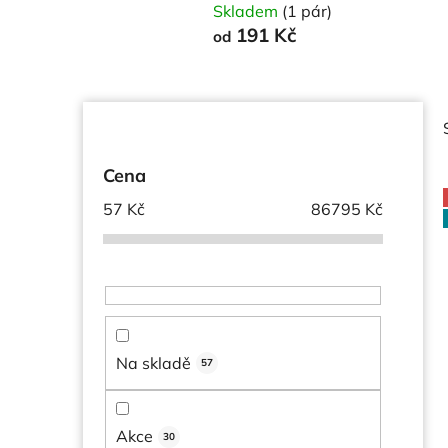
Skladem
(1 pár)
191 Kč
od
P
o
s
Cena
t
57
Kč
86795
Kč
r
a
i
n
n
í
p
Na skladě
57
a
n
e
Akce
30