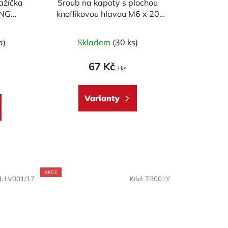
ažíčka
Šroub na kapoty s plochou
ING
knoflíkovou hlavou M6 x 20
r
mm
a)
Skladem
(30 ks)
67 Kč
/ ks
Varianty
AKCE
d:
LV001/17
Kód:
TB001Y