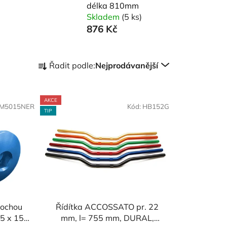
délka 810mm
Skladem
(5 ks)
876 Kč
Ř
Řadit podle:
Nejprodávanější
a
z
e
AKCE
M5015NER
Kód:
HB152G
n
TIP
í
p
r
o
d
u
k
lochou
Řídítka ACCOSSATO pr. 22
t
M5 x 15
mm, l= 755 mm, DURAL,