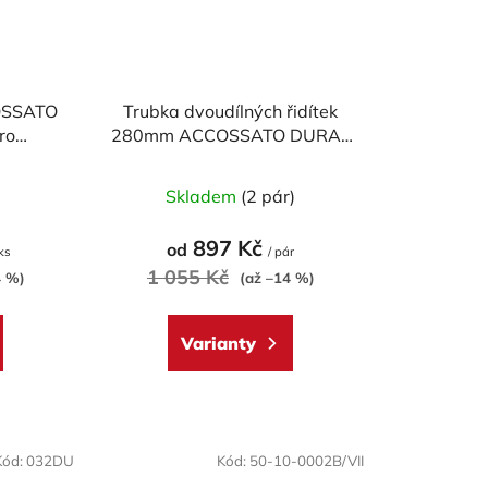
OSSATO
Trubka dvoudílných řidítek
ro
280mm ACCOSSATO DURAL
 pumpy
2014 (pár)
)
Skladem
(2 pár)
897 Kč
od
 ks
/ pár
1 055 Kč
4 %)
(až –14 %)
Varianty
Kód:
032DU
Kód:
50-10-0002B/VII