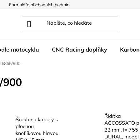
Formuláře obchodních podmínek
Ochrana osobních údajů
odle motocyklu
CNC Racing doplňky
Karbon
00/865/900
/900
Řídítka
Šroub na kapoty s
ACCOSSATO pr
plochou
22 mm, l= 755
knoflíkovou hlavou
DURAL, model
M5 x 15 mm