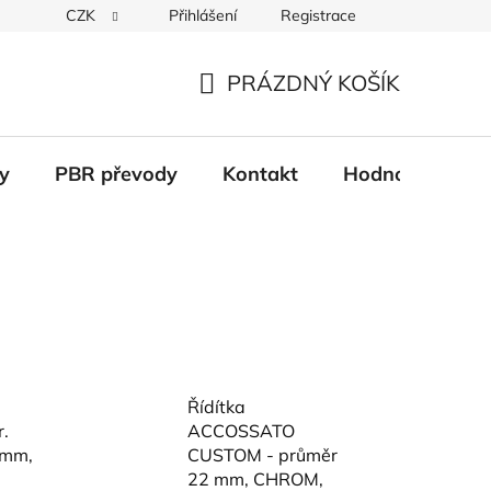
CZK
Přihlášení
Registrace
Věrnostní systém
Moje objednávka
PRÁZDNÝ KOŠÍK
NÁKUPNÍ
KOŠÍK
y
PBR převody
Kontakt
Hodnocení obc
Řídítka
.
ACCOSSATO
 mm,
CUSTOM - průměr
22 mm, CHROM,