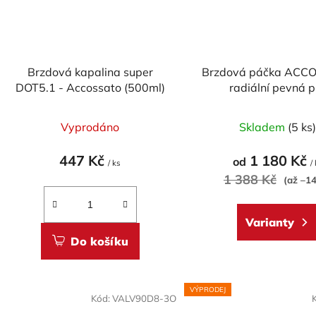
Brzdová kapalina super
Brzdová páčka ACC
DOT5.1 - Accossato (500ml)
radiální pevná p
ACCOSSATO/BREMBO
(NE pro OEM)
Vyprodáno
Skladem
(5 ks
447 Kč
1 180 Kč
od
/ ks
/
1 388 Kč
(až –1
Varianty
Do košíku
VÝPRODEJ
Kód:
VALV90D8-3O