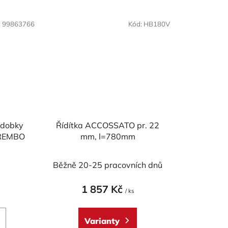
:
99863766
Kód:
HB180V
ádobky
Řídítka ACCOSSATO pr. 22
BREMBO
mm, l=780mm
)
Běžně 20-25 pracovních dnů
1 857 Kč
/ ks
Varianty