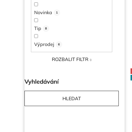
l
Novinka
1
Tip
8
Výprodej
6
ROZBALIT FILTR
Vyhledávání
HLEDAT