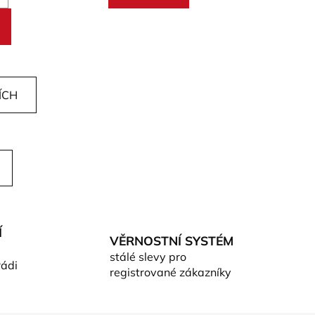
ÍCH
Í
VĚRNOSTNÍ SYSTÉM
stálé slevy pro
rádi
registrované zákazníky