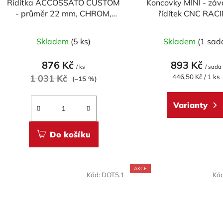
Řídítka ACCOSSATO CUSTOM
Koncovky MINI - záv
- průměr 22 mm, CHROM,
řídítek CNC RAC
délka 810mm
univerzální - pá
Průměrné
Skladem
(5 ks)
Skladem
(1 sad
hodnocení
produktu
876 Kč
893 Kč
/ ks
/ sada
je
Měrná
1 031 Kč
446,50 Kč / 1 ks
(–15 %)
cena:
5,0
z
Varianty
5
hvězdiček.
Do košíku
AKCE
Kód:
DOT5.1
Kó