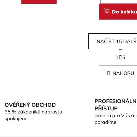
Do košíku
NAČÍST 15 DALŠ
S
1
t
5
O
r
v
á
l
NAHORU
n
á
k
d
o
v
a
á
c
PROFESIONÁLN
n
OVĚŘENÝ OBCHOD
í
PŘÍSTUP
í
95 % zákazníků naprosto
p
jsme tu pro Vás a 
spokojeno
r
poradíme
v
k