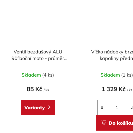
Ventil bezdušový ALU
Víčko nádobky brz
90°boční moto - průměr
kapaliny předn
8,3mm, včetně čepičky
CARBONWORLD pr.
pro DUCATI - CA
Skladem
(4 ks)
Skladem
(1 ks
85 Kč
1 329 Kč
/ ks
/ ks
Varianty
Do košíku