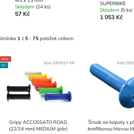
SUPERBIKE
Skladem
(24 ks)
Skladem
(5 ks)
57 Kč
1 053 Kč
Stránka
1
z
5
-
75
položek celkem
V
AKCE
ý
Kód:
GR001Y-NF
Kód:
002
TIP
p
s
p
r
o
d
Gripy ACCOSSATO ROAD
Šroub na kapoty s p
u
(22/24 mm) MEDIUM (pár)
knoflíkovou hlavou 