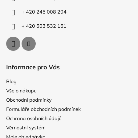
t
í
p
í
+ 420 245 008 204
r
v
+ 420 603 532 161
k
y
v
ý
p
i
Informace pro Vás
s
u
Blog
Vše o nákupu
Obchodní podmínky
Formuláře obchodních podmínek
Ochrana osobních údajů
Věrnostní systém
Moje objednávka