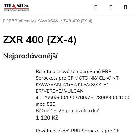
Přejít
Hledat
NÁKUP
na
KOŠÍK
obsah
Domů
/
PBR převody
/
KAWASAKI
/
ZXR 400 (ZX-4)
ZXR 400 (ZX-4)
Nejprodávanější
Rozeta ocelová temperovaná PBR
Sprockets pro CF MOTO NK/ CL-X/ NT,
KAWASAKI Z/GPZ/KLE/ZX/ZX-R/
ER/VERSYS/ VULCAN
400/550/600/650/700/750/800/900/1000
mod.520
Běžně 15-25 pracovních dnů
1 120 Kč
Rozeta ocelová PBR Sprockets pro CF