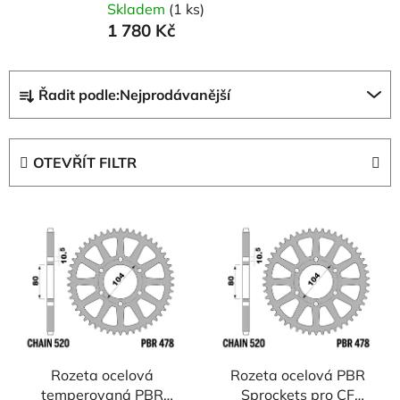
Skladem
(1 ks)
1 780 Kč
Ř
Řadit podle:
Nejprodávanější
a
z
e
OTEVŘÍT FILTR
n
í
V
p
ý
r
p
o
i
d
s
u
p
k
r
t
Rozeta ocelová
Rozeta ocelová PBR
o
ů
temperovaná PBR
Sprockets pro CF