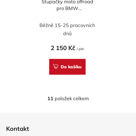
Stupačky moto offroad
pro BMW
F650/700/800/1200R
GS - černé
Běžně 15-25 pracovních
dnů
2 150 Kč
/ pár
Do košíku
11
položek celkem
O
v
l
Z
á
á
d
Kontakt
p
a