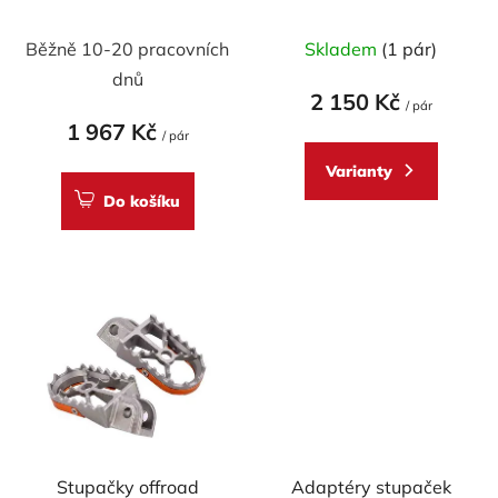
Hypermotard - pár
KTM, GAS GAS
u
Běžně 10-20 pracovních
Skladem
(1 pár)
k
t
dnů
2 150 Kč
ů
/ pár
1 967 Kč
/ pár
Varianty
Do košíku
Stupačky offroad
Adaptéry stupaček