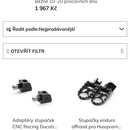
Běžně 10-20 pracovních dnů
1 967 Kč
Ř
Řadit podle:
Nejprodávanější
a
z
e
OTEVŘÍT FILTR
n
í
V
p
ý
r
p
o
i
d
s
u
p
k
r
t
Adaptéry stupaček
Stupačky enduro
o
ů
CNC Racing Ducati
offroad pro Husqvarna,
d