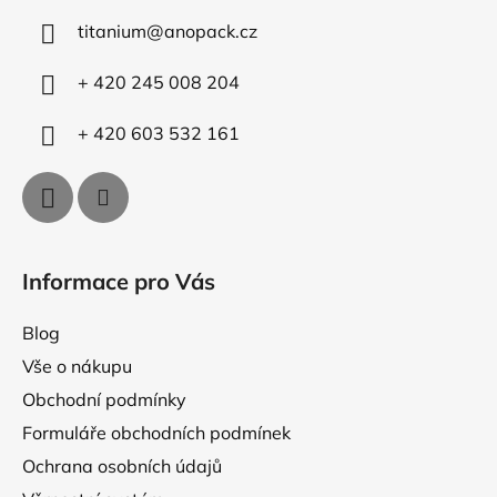
a
c
titanium
@
anopack.cz
t
í
p
í
+ 420 245 008 204
r
v
+ 420 603 532 161
k
y
v
ý
p
i
Informace pro Vás
s
u
Blog
Vše o nákupu
Obchodní podmínky
Formuláře obchodních podmínek
Ochrana osobních údajů