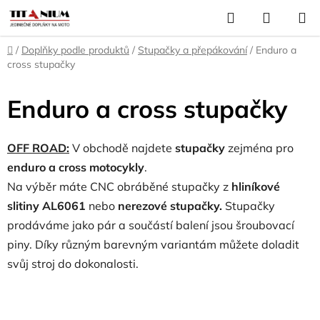
Přejít
Hledat
NÁKUP
na
KOŠÍK
obsah
Domů
/
Doplňky podle produktů
/
Stupačky a přepákování
/
Enduro a
cross stupačky
Enduro a cross stupačky
OFF ROAD:
V obchodě najdete
stupačky
zejména pro
enduro a cross motocykly
.
Na výběr máte CNC obráběné stupačky z
hliníkové
slitiny AL6061
nebo
nerezové stupačky.
Stupačky
prodáváme jako pár a součástí balení jsou šroubovací
piny. Díky různým barevným variantám můžete doladit
svůj stroj do dokonalosti.