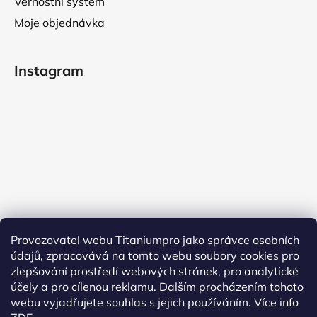
Věrnostní systém
Moje objednávka
Instagram
Provozovatel webu Titaniumpro jako správce osobních
údajů, zpracovává na tomto webu soubory cookies pro
Sledovat na Instagramu
zlepšování prostředí webových stránek, pro analytické
účely a pro cílenou reklamu. Dalším procházením tohoto
Facebook
webu vyjadřujete souhlas s jejich používáním.
Více info