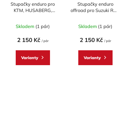
Stupačky enduro pro
Stupačky enduro
KTM, HUSABERG,
offroad pro Suzuki RMZ
HUSQVARNA,
250/450
Průměrné
BETA,SUZUKI
Skladem
(1 pár)
Skladem
(1 pár)
hodnocení
produktu
2 150 Kč
2 150 Kč
/ pár
/ pár
je
5,0
Varianty
Varianty
z
5
hvězdiček.