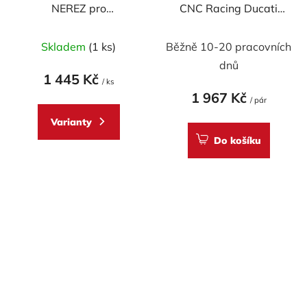
NEREZ pro
CNC Racing Ducati
KTM/BETA/Husqvarna/Husaberg
Diavel - pár
Skladem
(1 ks)
Běžně 10-20 pracovních
dnů
1 445 Kč
/ ks
1 967 Kč
/ pár
Varianty
Do košíku