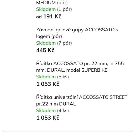
MEDIUM (pár)
Skladem
(1 pár)
191 Kč
od
Závodní gelové gripy ACCOSSATO s
logem (pár)
Skladem
(7 pár)
445 Kč
Řídítka ACCOSSATO pr. 22 mm, l= 755
mm, DURAL, model SUPERBIKE
Skladem
(5 ks)
1 053 Kč
Řídítka univerzální ACCOSSATO STREET
pr.22 mm DURAL
Skladem
(4 ks)
1 053 Kč
Ř