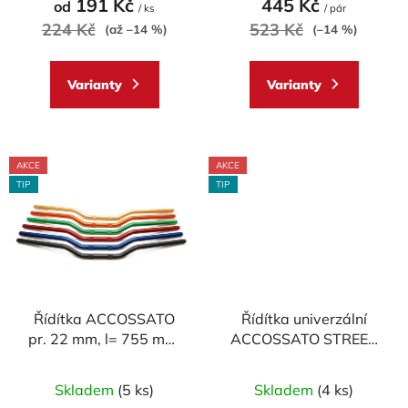
191 Kč
445 Kč
od
ů
/ ks
/ pár
je
je
224 Kč
523 Kč
(až –14 %)
(–14 %)
5,0
5,0
z
z
Varianty
Varianty
5
5
hvězdiček.
hvězdiček.
AKCE
AKCE
TIP
TIP
Řídítka ACCOSSATO
Řídítka univerzální
pr. 22 mm, l= 755 mm,
ACCOSSATO STREET
DURAL, model
pr.22 mm DURAL
Průměrné
Průměrné
SUPERBIKE
Skladem
(5 ks)
Skladem
(4 ks)
hodnocení
hodnocení