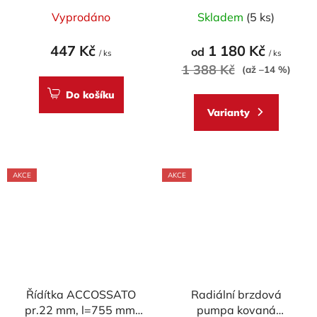
ACCOSSATO/BREMBO
Vyprodáno
Skladem
(5 ks)
pumpy (NE pro OEM)
447 Kč
1 180 Kč
od
/ ks
/ ks
1 388 Kč
(až –14 %)
Do košíku
Varianty
AKCE
AKCE
Řídítka ACCOSSATO
Radiální brzdová
pr.22 mm, l=755 mm,
pumpa kovaná