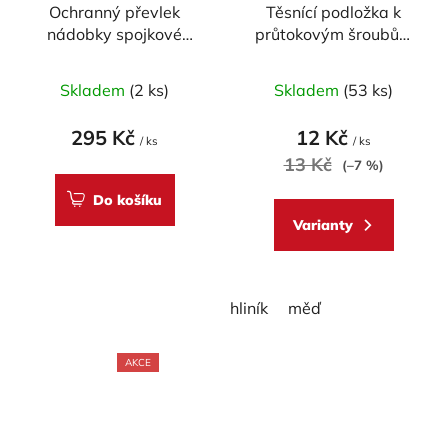
Ochranný převlek
Těsnící podložka k
nádobky spojkové
průtokovým šroubům
kapaliny BREMBO
Accossato M10
Skladem
(2 ks)
Skladem
(53 ks)
295 Kč
12 Kč
/ ks
/ ks
13 Kč
(–7 %)
Do košíku
Varianty
hliník
měď
AKCE