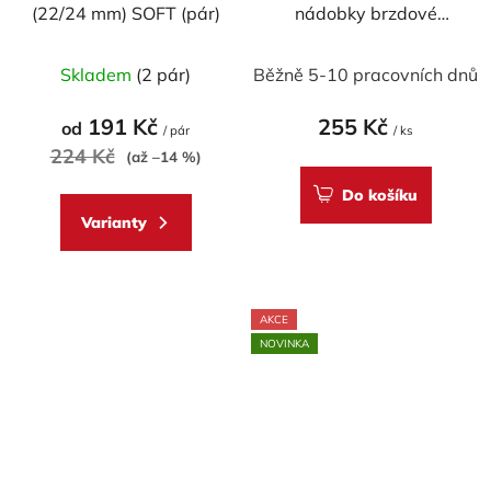
(22/24 mm) SOFT (pár)
nádobky brzdové
kapaliny WRS
Průměrné
Skladem
(2 pár)
Běžně 5-10 pracovních dnů
hodnocení
produktu
191 Kč
255 Kč
od
/ pár
/ ks
je
224 Kč
(až –14 %)
5,0
Do košíku
z
Varianty
5
hvězdiček.
AKCE
NOVINKA