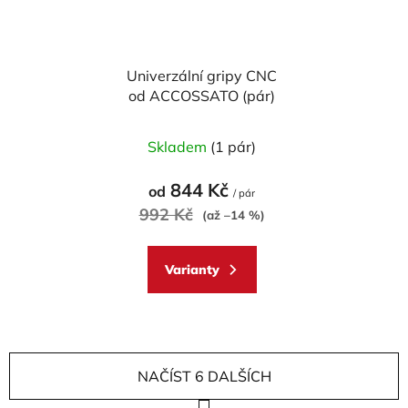
Univerzální gripy CNC
od ACCOSSATO (pár)
Skladem
(1 pár)
844 Kč
od
/ pár
992 Kč
(až –14 %)
Varianty
NAČÍST 6 DALŠÍCH
S