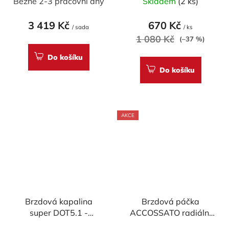
Běžně 2-3 pracovní dny
Skladem
(2 ks)
hodnocení
produktu
3 419 Kč
670 Kč
/ sada
/ ks
je
1 080 Kč
(–37 %)
5,0
Do košíku
z
Do košíku
5
hvězdiček.
AKCE
Brzdová kapalina
Brzdová páčka
super DOT5.1 -
ACCOSSATO radiální
Accossato (500ml)
pevná pro