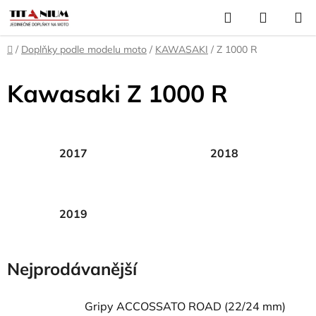
Přejít
Hledat
NÁKUP
na
KOŠÍK
obsah
Domů
/
Doplňky podle modelu moto
/
KAWASAKI
/
Z 1000 R
Kawasaki Z 1000 R
2017
2018
2019
Nejprodávanější
Gripy ACCOSSATO ROAD (22/24 mm)