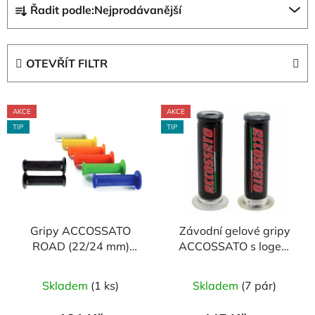
Řadit podle:
Nejprodávanější
a
z
e
OTEVŘÍT FILTR
n
í
V
p
AKCE
AKCE
ý
r
TIP
TIP
p
o
i
d
s
u
p
k
r
t
Gripy ACCOSSATO
Závodní gelové gripy
o
ů
ROAD (22/24 mm)
ACCOSSATO s logem
d
MEDIUM (pár)
(pár)
u
Průměrné
Průměrné
Skladem
(1 ks)
Skladem
(7 pár)
k
hodnocení
hodnocení
t
produktu
produktu