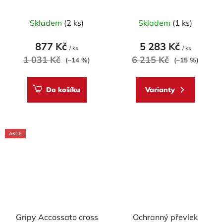
OCEL CHROM, model
ACCOSSATO 19x19 s
Průměrné
Průměrné
SUPERBIKE
pevnou páčkou
Skladem
(2 ks)
Skladem
(1 ks)
hodnocení
hodnocení
produktu
produktu
877 Kč
5 283 Kč
/ ks
/ ks
je
je
1 031 Kč
6 215 Kč
(–14 %)
(–15 %)
5,0
5,0
z
z
Do košíku
Varianty
5
5
hvězdiček.
hvězdiček.
AKCE
Gripy Accossato cross
Ochranný převlek