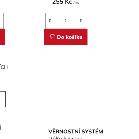
255 Kč
/ ks
Do košíku
ÍCH
Í
VĚRNOSTNÍ SYSTÉM
stálé slevy pro