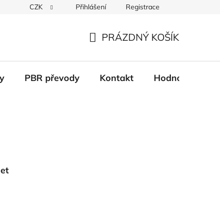
CZK
Přihlášení
Registrace
Věrnostní systém
Moje objednávka
PRÁZDNÝ KOŠÍK
NÁKUPNÍ
KOŠÍK
y
PBR převody
Kontakt
Hodnocení obc
et