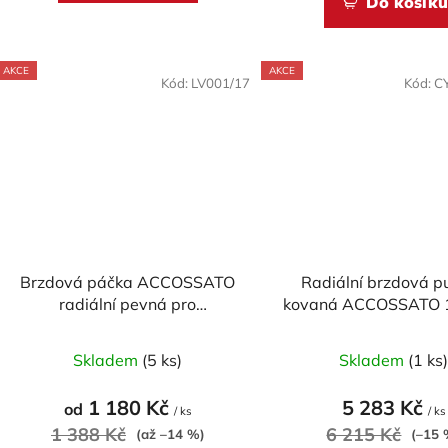
Do košíku
AKCE
AKCE
Kód:
LV001/17
Kód:
C
Brzdová páčka ACCOSSATO
Radiální brzdová 
radiální pevná pro
kovaná ACCOSSATO 
ACCOSSATO/BREMBO pumpy
pevnou páčko
Průměr
(NE pro OEM)
Skladem
(5 ks)
Skladem
(1 ks
hodnoc
produk
1 180 Kč
5 283 Kč
od
/ ks
/ ks
je
1 388 Kč
6 215 Kč
(až –14 %)
(–15 