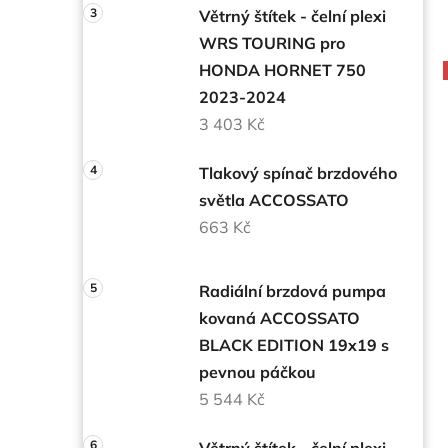
Větrný štítek - čelní plexi
WRS TOURING pro
HONDA HORNET 750
2023-2024
3 403 Kč
Tlakový spínač brzdového
světla ACCOSSATO
663 Kč
Radiální brzdová pumpa
kovaná ACCOSSATO
BLACK EDITION 19x19 s
pevnou páčkou
5 544 Kč
Větrný štítek - čelní plexi