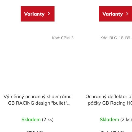
5,0
z
Varianty
Varianty
5
hvězdič
Kód:
CPM-3
Kód:
BLG-18-B9
Výměnný ochranný slider rámu
Ochranný deflektor 
GB RACING design "bullet"
páčky GB Racing 
CPM-3
CBR1000,RR,RA,SP
2025 & CBR600 20
Skladem
(2 ks)
Skladem
(2 ks