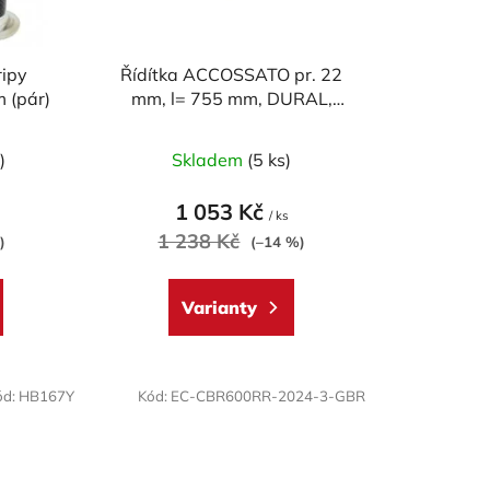
d
u
k
ripy
Řídítka ACCOSSATO pr. 22
t
 (pár)
mm, l= 755 mm, DURAL,
ů
model SUPERBIKE
né
Průměrné
)
Skladem
(5 ks)
ení
hodnocení
tu
produktu
1 053 Kč
/ ks
je
1 238 Kč
)
(–14 %)
5,0
z
Varianty
5
ek.
hvězdiček.
ód:
HB167Y
Kód:
EC-CBR600RR-2024-3-GBR