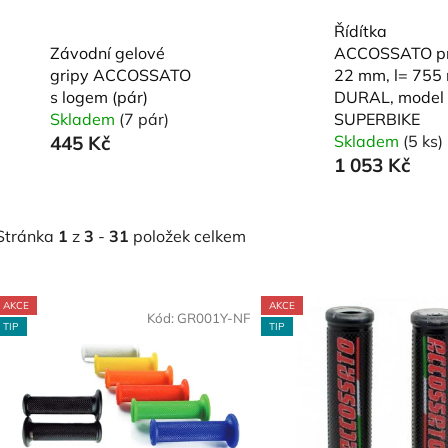
Řídítka
Závodní gelové
ACCOSSATO pr
gripy ACCOSSATO
22 mm, l= 755
s logem (pár)
DURAL, model
Skladem
(7 pár)
SUPERBIKE
445 Kč
Skladem
(5 ks)
1 053 Kč
Stránka
1
z
3
-
31
položek celkem
V
AKCE
AKCE
ý
Kód:
GR001Y-NF
Kó
TIP
TIP
p
s
p