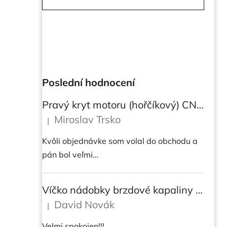
Poslední hodnocení
Pravý kryt motoru (hořčíkový) CNC RACING pro instalaci transparetního krytu spojky pro Ducati Streetfighter V4/V4S
Miroslav Trsko
|
Hodnocení produktu je 5 z 5 hvězdiček.
Kvôli objednávke som volal do obchodu a
pán bol veľmi...
Víčko nádobky brzdové kapaliny CNC Racing - BICOLOR
David Novák
|
Hodnocení produktu je 5 z 5 hvězdiček.
Velmi spokojen!!!