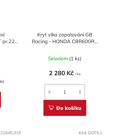
lní
Kryt víka zapalování GB
 pr.22
Racing - HONDA CBR600RR
09-25
né
)
Skladem
(1 ks)
ení
tu
2 280 Kč
/ ks
%)
Do košíku
ek.
021645.319
Kód:
DOT5.1