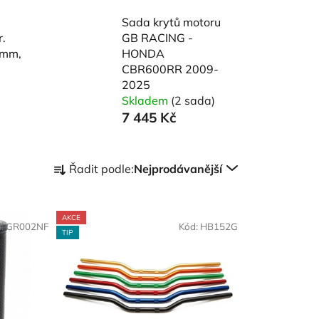
Sada krytů motoru
.
GB RACING -
 mm,
HONDA
CBR600RR 2009-
2025
Skladem
(2 sada)
7 445 Kč
Ř
Řadit podle:
Nejprodávanější
a
z
e
AKCE
d:
GR002NF
Kód:
HB152G
n
TIP
í
p
r
o