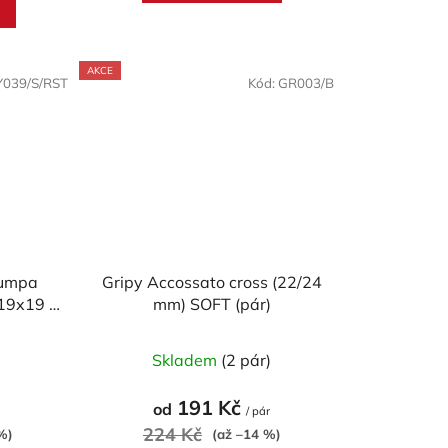
AKCE
Y039/S/RST
Kód:
GR003/B
pumpa
Gripy Accossato cross (22/24
19x19 s
mm) SOFT (pár)
u
né
Průměrné
)
Skladem
(2 pár)
ení
hodnocení
tu
produktu
191 Kč
od
/ pár
je
224 Kč
%)
(až –14 %)