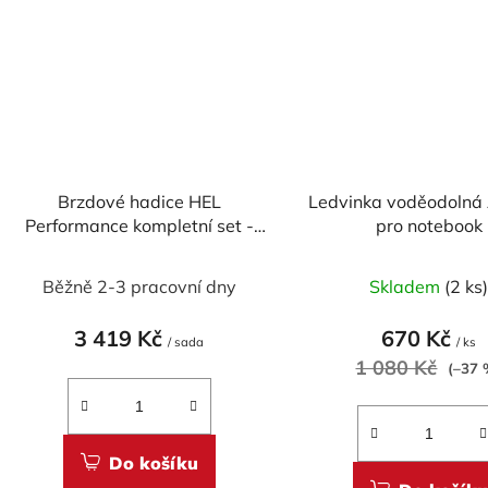
Brzdové hadice HEL
Ledvinka voděodolná 
Performance kompletní set -
pro notebook
2x přední, 1x zadní
Průměrné
Běžně 2-3 pracovní dny
Skladem
(2 ks
hodnocení
produktu
3 419 Kč
670 Kč
/ sada
/ ks
je
1 080 Kč
(–37 
5,0
z
5
Do košíku
hvězdiček.