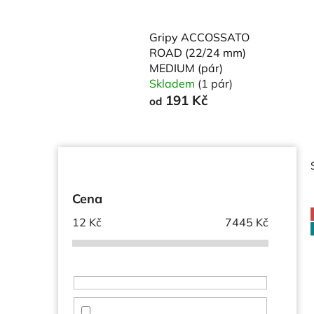
Gripy ACCOSSATO
ROAD (22/24 mm)
MEDIUM (pár)
Skladem
(1 pár)
191 Kč
od
P
o
s
Cena
t
12
Kč
7445
Kč
r
a
i
n
n
í