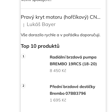
Pravý kryt motoru (hořčíkový) CNC RACING pro instalaci transparetního krytu spojky pro DUCATI Multistrada/ Diavel V4/ V4S
Lukáš Bayer
|
Hodnocení produktu je 5 z 5 hvězdiček.
Vše dorazilo rychle a v pořádku doporučuji.
Top 10 produktů
Radiální brzdová pumpa
BREMBO 19RCS (18-20)
8 450 Kč
Přední brzdové destičky
Brembo 07BB3796
1 695 Kč