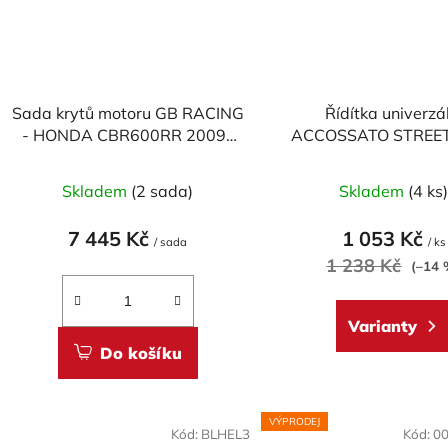
Sada krytů motoru GB RACING
Řídítka univerzá
- HONDA CBR600RR 2009-
ACCOSSATO STREET
2025
mm DURAL
Průměr
Skladem
(2 sada)
Skladem
(4 ks
hodnoc
produk
7 445 Kč
1 053 Kč
/ sada
/ ks
je
1 238 Kč
(–14 
4,7
z
Varianty
5
Do košíku
hvězdič
VÝPRODEJ
Kód:
BLHEL3
Kód:
0