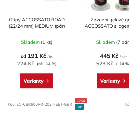
r
o
d
Gripy ACCOSSATO ROAD
Závodní gelové g
u
(22/24 mm) MEDIUM (pár)
ACCOSSATO s logem
k
Průměrné
Průměr
t
Skladem
(1 ks)
Skladem
(7 pár
hodnocení
hodnoc
ů
produktu
produk
191 Kč
445 Kč
od
/ ks
/ pár
je
je
224 Kč
523 Kč
(až –14 %)
(–14 %
5,0
5,0
z
z
Varianty
Varianty
5
5
hvězdiček.
hvězdič
AKCE
Kód:
EC-CBR600RR-2024-SET-GBR
K
TIP