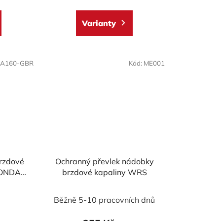
5,0
z
Varianty
5
ek.
hvězdiček.
-A160-GBR
Kód:
ME001
brzdové
Ochranný převlek nádobky
HONDA
brzdové kapaliny WRS
 2004-
07-25
)
Běžně 5-10 pracovních dnů