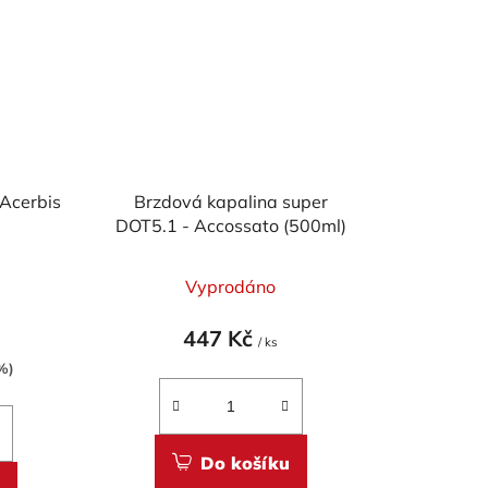
Acerbis
Brzdová kapalina super
DOT5.1 - Accossato (500ml)
)
Vyprodáno
447 Kč
/ ks
%)
Do košíku