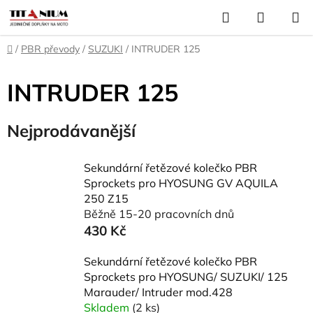
Přejít
Hledat
NÁKUP
na
KOŠÍK
obsah
Domů
/
PBR převody
/
SUZUKI
/
INTRUDER 125
INTRUDER 125
Nejprodávanější
Sekundární řetězové kolečko PBR
Sprockets pro HYOSUNG GV AQUILA
250 Z15
Běžně 15-20 pracovních dnů
430 Kč
Sekundární řetězové kolečko PBR
Sprockets pro HYOSUNG/ SUZUKI/ 125
Marauder/ Intruder mod.428
Skladem
(2 ks)