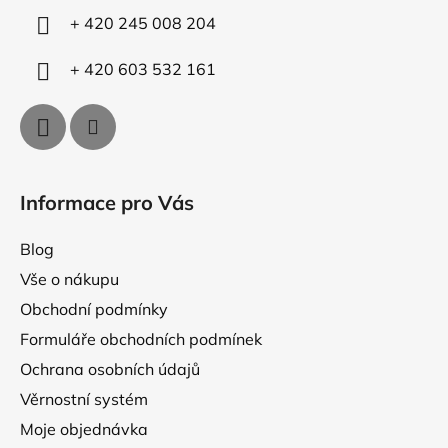
p
í
+ 420 245 008 204
r
v
+ 420 603 532 161
k
y
v
ý
p
i
Informace pro Vás
s
u
Blog
Vše o nákupu
Obchodní podmínky
Formuláře obchodních podmínek
Ochrana osobních údajů
Věrnostní systém
Moje objednávka