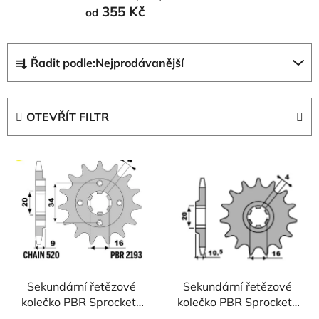
355 Kč
od
Ř
Řadit podle:
Nejprodávanější
a
z
e
OTEVŘÍT FILTR
n
í
V
p
ý
r
p
o
i
d
s
u
p
k
r
t
Sekundární řetězové
Sekundární řetězové
o
ů
kolečko PBR Sprockets
kolečko PBR Sprockets
d
pro HYOSUNG GV
pro HYOSUNG/