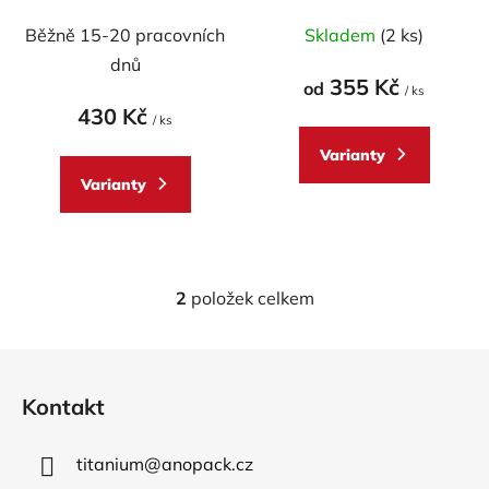
u
AQUILA 250 Z15
SUZUKI/ 125
Běžně 15-20 pracovních
Skladem
(2 ks)
k
Marauder/ Intruder
t
dnů
mod.428
355 Kč
od
ů
/ ks
430 Kč
/ ks
Varianty
Varianty
2
položek celkem
O
v
l
Z
á
á
d
Kontakt
p
a
a
c
titanium
@
anopack.cz
t
í