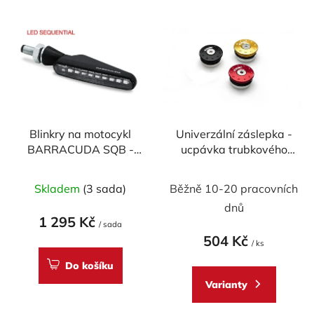
V
p
ý
r
p
o
i
d
s
u
p
k
r
t
Blinkry na motocykl
Univerzální záslepka -
o
ů
BARRACUDA SQB -
ucpávka trubkového
d
SEQUENTIAL FLOW
rámu CNC RACING
u
LED
32,5 mm
Skladem
(3 sada)
Běžně 10-20 pracovních
k
t
dnů
1 295 Kč
ů
/ sada
504 Kč
/ ks
Do košíku
Varianty