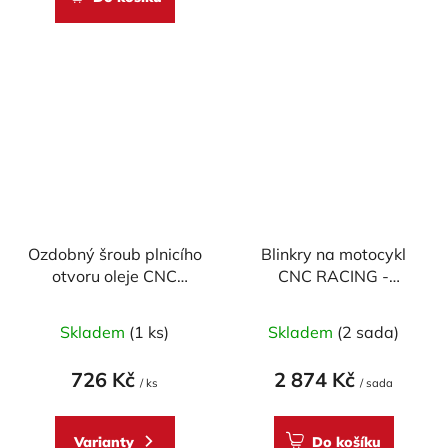
Ozdobný šroub plnicího
Blinkry na motocykl
otvoru oleje CNC
CNC RACING -
RACING - M20x2,5
SEQUENTIAL WING -
Průměrné
mm (design CORSE)
homologované
Skladem
(1 ks)
Skladem
(2 sada)
hodnocení
produktu
726 Kč
2 874 Kč
/ ks
/ sada
je
5,0
Varianty
Do košíku