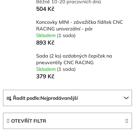
Běžně 10-20 pracovních dnů
504 Kč
Koncovky MINI - závažíčka řídítek CNC
RACING univerzální - pár
Skladem
(1 sada)
893 Kč
Sada (2 ks) ozdobných čepiček na
pneuventily CNC RACING
Skladem
(1 sada)
379 Kč
Ř
Řadit podle:
Nejprodávanější
a
z
e
OTEVŘÍT FILTR
n
í