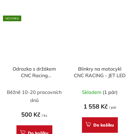
hvězdiček.
NOVINKA
Odrazka s držákem
Blinkry na motocykl
CNC Racing
CNC RACING - JET LED
(homologovaná)
Běžně 10-20 pracovních
Skladem
(1 pár)
dnů
1 558 Kč
/ pár
500 Kč
/ ks
Do košíku
Do košíku