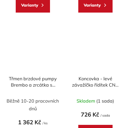
Varianty
Varianty
Třmen brzdové pumpy
Koncovka - levé
Brembo a zrcátka se
závažíčko řídítek CNC
závitem M8 -
Racing univerzální
levotočivý
BLAZE
Běžně 10-20 pracovních
Skladem
(1 sada)
dnů
726 Kč
/ sada
1 362 Kč
/ ks