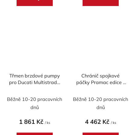
z
5
hvězdiček.
Třmen brzdové pumpy
Chránič spojkové
pro Ducati Multistrada
páčky Pramac edice -
V4 - Multistrada V2
CNC Racing
MY2025 - levotočivý
Běžně 10-20 pracovních
Běžně 10-20 pracovních
dnů
dnů
1 861 Kč
4 462 Kč
/ ks
/ ks