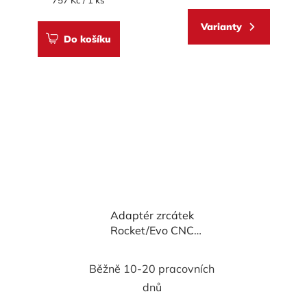
757 Kč / 1 ks
cena:
Varianty
Do košíku
Adaptér zrcátek
Rocket/Evo CNC
Racing pro MOTO
GUZZI
Běžně 10-20 pracovních
dnů