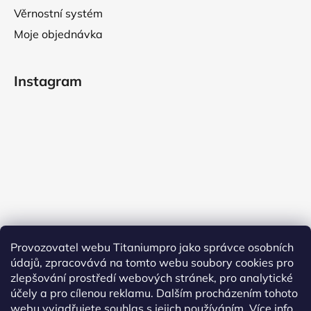
Věrnostní systém
Moje objednávka
Instagram
Provozovatel webu Titaniumpro jako správce osobních
údajů, zpracovává na tomto webu soubory cookies pro
Sledovat na Instagramu
zlepšování prostředí webových stránek, pro analytické
účely a pro cílenou reklamu. Dalším procházením tohoto
Facebook
webu vyjadřujete souhlas s jejich používáním.
Více info