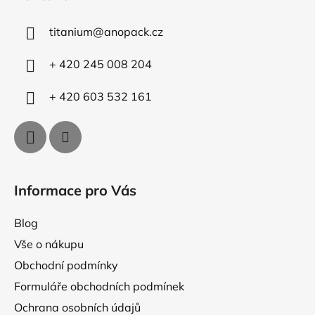
p
p
r
a
v
titanium
@
anopack.cz
t
k
í
y
+ 420 245 008 204
v
ý
+ 420 603 532 161
p
i
s
u
Informace pro Vás
Blog
Vše o nákupu
Obchodní podmínky
Formuláře obchodních podmínek
Ochrana osobních údajů