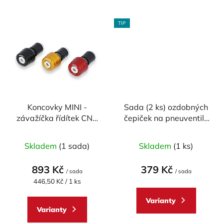
TIP
Koncovky MINI -
Sada (2 ks) ozdobných
závažíčka řídítek CNC
čepiček na pneuventily
RACING univerzální -
CNC RACING
Průměrné
pár
Skladem
(1 sada)
Skladem
(1 ks)
hodnocení
produktu
893 Kč
379 Kč
/ sada
/ sada
je
Měrná
446,50 Kč / 1 ks
cena:
5,0
Varianty
z
Varianty
5