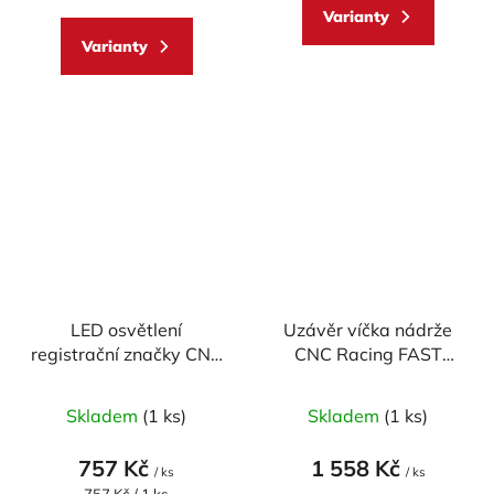
Varianty
Varianty
LED osvětlení
Uzávěr víčka nádrže
registrační značky CNC
CNC Racing FAST
Racing MINI
OPEN PLUG BICOLOR
Skladem
(1 ks)
Skladem
(1 ks)
757 Kč
1 558 Kč
/ ks
/ ks
Měrná