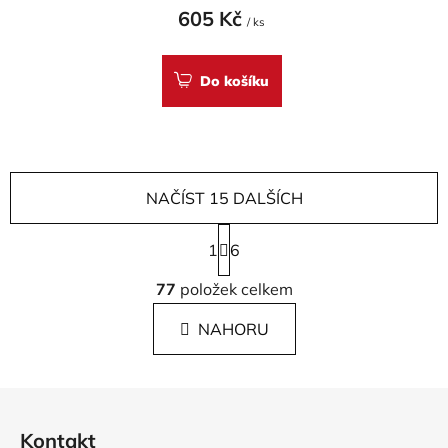
605 Kč
/ ks
Do košíku
NAČÍST 15 DALŠÍCH
S
1
t
6
r
O
á
77
položek celkem
v
n
l
k
NAHORU
á
o
d
v
a
á
Z
c
n
á
í
í
Kontakt