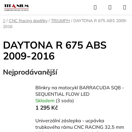
Přejít
Hledat
NÁKUP
na
KOŠÍK
obsah
Domů
/
CNC Racing doplňky
/
TRIUMPH
/
DAYTONA R 675 ABS 2009-
2016
DAYTONA R 675 ABS
2009-2016
Nejprodávanější
Blinkry na motocykl BARRACUDA SQB -
SEQUENTIAL FLOW LED
Skladem
(3 sada)
1 295 Kč
Univerzální záslepka - ucpávka
trubkového rámu CNC RACING 32,5 mm