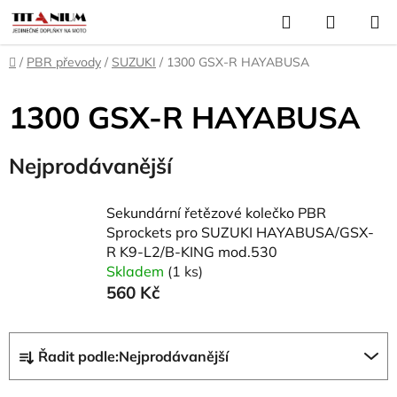
Přejít
Hledat
NÁKUP
na
KOŠÍK
obsah
Domů
/
PBR převody
/
SUZUKI
/
1300 GSX-R HAYABUSA
1300 GSX-R HAYABUSA
Nejprodávanější
Sekundární řetězové kolečko PBR
Sprockets pro SUZUKI HAYABUSA/GSX-
R K9-L2/B-KING mod.530
Skladem
(1 ks)
560 Kč
Ř
Řadit podle:
Nejprodávanější
a
z