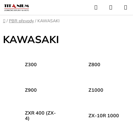
Přejít
Hledat
NÁKUP
na
KOŠÍK
obsah
Domů
/
PBR převody
/
KAWASAKI
KAWASAKI
Z300
Z800
Z900
Z1000
ZXR 400 (ZX-
ZX-10R 1000
4)