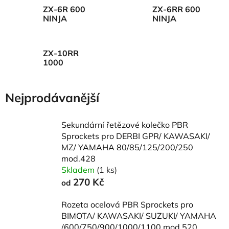
ZX-6R 600
ZX-6RR 600
NINJA
NINJA
ZX-10RR
1000
Nejprodávanější
Sekundární řetězové kolečko PBR
Sprockets pro DERBI GPR/ KAWASAKI/
MZ/ YAMAHA 80/85/125/200/250
mod.428
Skladem
(1 ks)
270 Kč
od
Rozeta ocelová PBR Sprockets pro
BIMOTA/ KAWASAKI/ SUZUKI/ YAMAHA
/600/750/900/1000/1100 mod.520