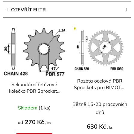
e
OTEVŘÍT FILTR
n
í
V
p
ý
r
p
o
i
d
s
u
p
k
r
t
Rozeta ocelová PBR
o
ů
Sekundární řetězové
Sprockets pro BIMOTA/
d
kolečko PBR Sprockets
KAWASAKI/ SUZUKI/
u
pro DERBI GPR/
YAMAHA
Průměrné
Běžně 15-20 pracovních
KAWASAKI/ MZ/
k
/600/750/900/1000/1100
Skladem
(1 ks)
YAMAHA
hodnocení
t
dnů
mod.520 RACING
80/85/125/200/250
produktu
ů
270 Kč
od
mod.428
/ ks
630 Kč
je
/ ks