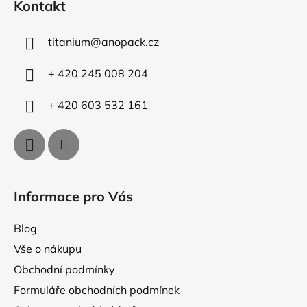
Kontakt
p
p
r
a
v
titanium
@
anopack.cz
t
k
í
y
+ 420 245 008 204
v
ý
+ 420 603 532 161
p
i
s
u
Informace pro Vás
Blog
Vše o nákupu
Obchodní podmínky
Formuláře obchodních podmínek