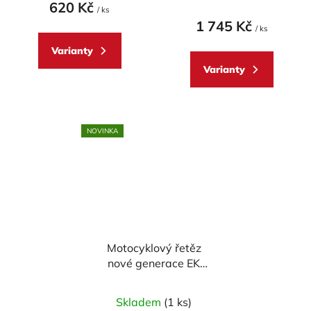
620 Kč
/ ks
1 745 Kč
/ ks
Varianty
Varianty
NOVINKA
Motocyklový řetěz
nové generace EK
Enuma Chain EK520
MVXZ2 120 článků
Skladem
(1 ks)