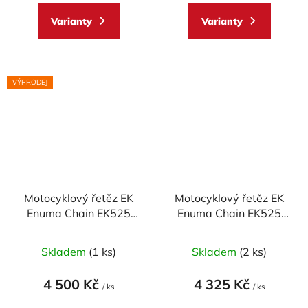
Varianty
Varianty
VÝPRODEJ
Motocyklový řetěz EK
Motocyklový řetěz EK
Enuma Chain EK525
Enuma Chain EK525
ZVX2 120 článků ZST-
ZVX3 110 článků ZST-
technologie
technologie
Skladem
(1 ks)
Skladem
(2 ks)
4 500 Kč
4 325 Kč
/ ks
/ ks