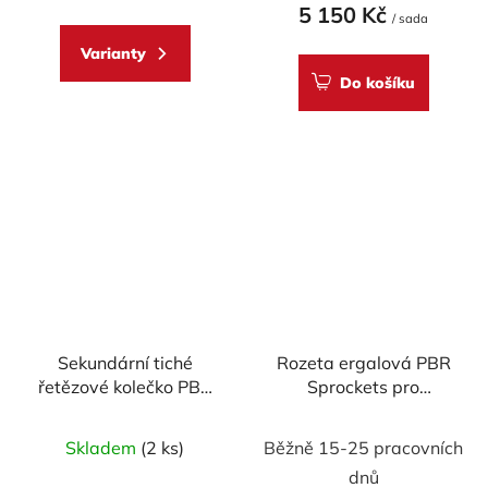
5 150 Kč
mod.520
/ sada
Varianty
Do košíku
Sekundární tiché
Rozeta ergalová PBR
řetězové kolečko PBR
Sprockets pro
Sprockets RSS pro
YAMAHA YZF-R3/
Kawasaki
KAWASAKI 300/ NINJA
Skladem
(2 ks)
Běžně 15-25 pracovních
250/300/400/ SL/ Z/
400 mod.415 RACING
dnů
NINJA/KLX mod.520