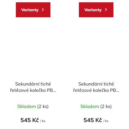
Varianty
Varianty
Sekundární tiché
Sekundární tiché
řetězové kolečko PBR
řetězové kolečko PBR
Sprockets RSS pro
Sprockets RSS pro
Kawasaki a Suzuki 650
CAGIVA/KAWASAKI/SUZU
Skladem
(2 ks)
Skladem
(2 ks)
mod.520
600/650/675/750/765/80
mod.525
545 Kč
545 Kč
/ ks
/ ks