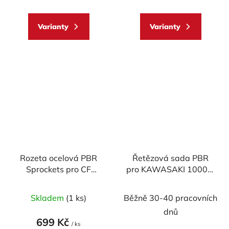
mod.520
Varianty
Varianty
Rozeta ocelová PBR
Řetězová sada PBR
Sprockets pro CF
pro KAWASAKI 1000Z;
MOTO NK/ CL-X/ NT,
OEM; (16/42 z.; OCEL;
KAWASAKI
řetěz 525MVXZ)
Skladem
(1 ks)
Běžně 30-40 pracovních
Z/GPZ/KLE/ZX/ZX-R/
dnů
ER/VERSYS/ VULCAN
699 Kč
400/550/600/650/700/750/800/900/1000
/ ks