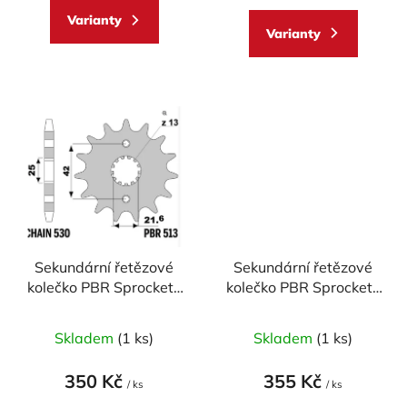
5,0
Varianty
z
Varianty
5
hvězdiček.
Sekundární řetězové
Sekundární řetězové
kolečko PBR Sprockets
kolečko PBR Sprockets
pro Kawasaki GPX
pro KAWASAKI/
500R, Suzuki GSF
SUZUKI/ YAMAHA
Skladem
(1 ks)
Skladem
(1 ks)
1250, Yamaha
mod.520
mod.530
350 Kč
355 Kč
/ ks
/ ks