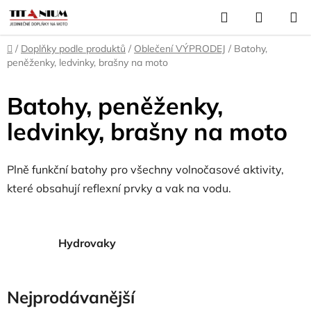
Přejít
Hledat
NÁKUP
na
KOŠÍK
obsah
Domů
/
Doplňky podle produktů
/
Oblečení VÝPRODEJ
/
Batohy,
peněženky, ledvinky, brašny na moto
Batohy, peněženky,
ledvinky, brašny na moto
Plně funkční batohy pro všechny volnočasové aktivity,
které obsahují reflexní prvky a vak na vodu.
Hydrovaky
Nejprodávanější