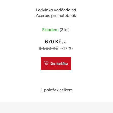
r
t
Ledvinka voděodolná
o
ů
Acerbis pro notebook
d
u
Skladem
(2 ks)
k
t
670 Kč
ů
/ ks
1 080 Kč
(–37 %)
Do košíku
1
položek celkem
O
v
l
Z
á
á