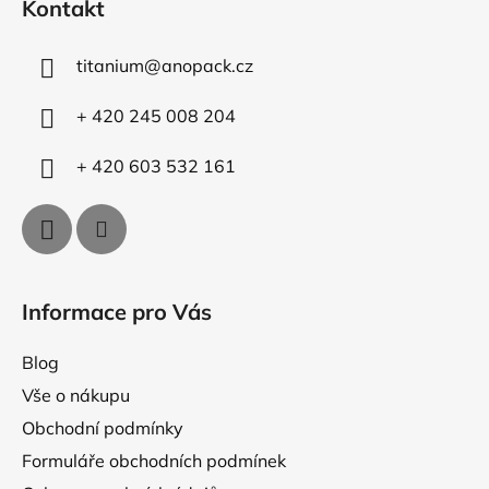
d
Kontakt
p
a
a
c
titanium
@
anopack.cz
t
í
p
í
+ 420 245 008 204
r
v
+ 420 603 532 161
k
y
v
ý
p
i
Informace pro Vás
s
u
Blog
Vše o nákupu
Obchodní podmínky
Formuláře obchodních podmínek