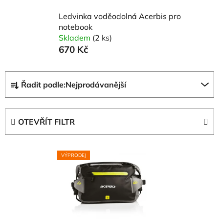
Ledvinka voděodolná Acerbis pro
notebook
Skladem
(2 ks)
670 Kč
Ř
Řadit podle:
Nejprodávanější
a
z
e
OTEVŘÍT FILTR
n
í
V
p
VÝPRODEJ
ý
r
p
o
i
d
s
u
p
k