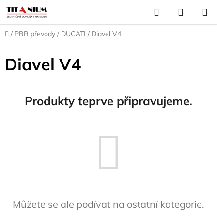
Přejít
Hledat
NÁKUP
na
KOŠÍK
obsah
Domů
/
PBR převody
/
DUCATI
/
Diavel V4
Diavel V4
Produkty teprve připravujeme.
Můžete se ale podívat na ostatní kategorie.