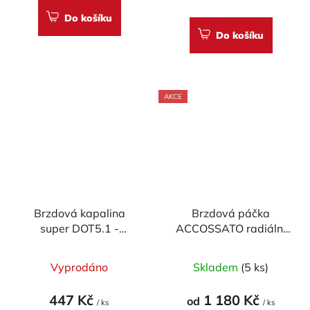
5,0
Do košíku
z
Do košíku
5
hvězdiček.
AKCE
Brzdová kapalina
Brzdová páčka
super DOT5.1 -
ACCOSSATO radiální
Accossato (500ml)
pevná pro
ACCOSSATO/BREMBO
Vyprodáno
Skladem
(5 ks)
pumpy (NE pro OEM)
447 Kč
1 180 Kč
od
/ ks
/ ks