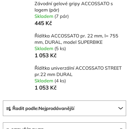
Závodní gelové gripy ACCOSSATO s
logem (pár)
Skladem
(7 pár)
445 Kč
Řídítka ACCOSSATO pr. 22 mm, l= 755
mm, DURAL, model SUPERBIKE
Skladem
(5 ks)
1 053 Kč
Řídítka univerzální ACCOSSATO STREET
pr.22 mm DURAL
Skladem
(4 ks)
1 053 Kč
Ř
Řadit podle:
Nejprodávanější
a
z
e