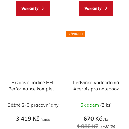
z
z
Varianty
Varianty
5
5
hvězdiček.
hvězdiček.
VÝPRODEJ
Brzdové hadice HEL
Ledvinka voděodolná
Performance kompletní
Acerbis pro notebook
set - 2x přední, 1x
Průměrné
zadní
Běžně 2-3 pracovní dny
Skladem
(2 ks)
hodnocení
produktu
3 419 Kč
670 Kč
/ sada
/ ks
je
1 080 Kč
(–37 %)