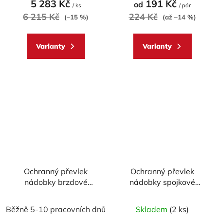
5 283 Kč
191 Kč
od
/ ks
/ pár
je
je
6 215 Kč
224 Kč
(–15 %)
(až –14 %)
5,0
5,0
z
z
Varianty
Varianty
5
5
hvězdiček.
hvězdiček.
Ochranný převlek
Ochranný převlek
nádobky brzdové
nádobky spojkové
kapaliny WRS
kapaliny BREMBO
Běžně 5-10 pracovních dnů
Skladem
(2 ks)