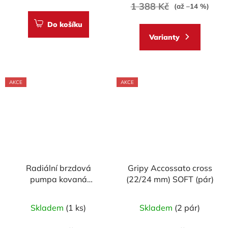
1 388 Kč
(až –14 %)
Do košíku
Varianty
AKCE
AKCE
Radiální brzdová
Gripy Accossato cross
pumpa kovaná
(22/24 mm) SOFT (pár)
ACCOSSATO 19x19 s
Průměrné
Průměrné
pevnou páčkou
Skladem
(1 ks)
Skladem
(2 pár)
hodnocení
hodnocení
produktu
produktu