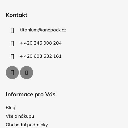
Z
c
n
á
í
í
Kontakt
p
p
r
a
v
titanium
@
anopack.cz
t
k
í
y
+ 420 245 008 204
v
ý
+ 420 603 532 161
p
i
s
u
Informace pro Vás
Blog
Vše o nákupu
Obchodní podmínky