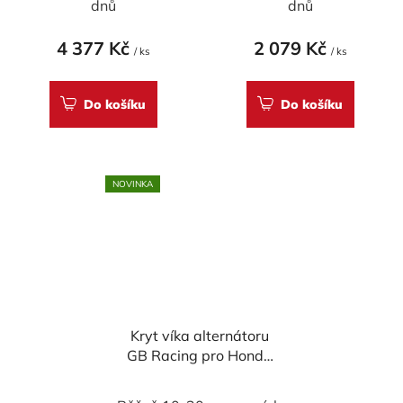
dnů
dnů
4 377 Kč
2 079 Kč
/ ks
/ ks
Do košíku
Do košíku
NOVINKA
Kryt víka alternátoru
GB Racing pro Honda
CBR250RR 2016-
2021