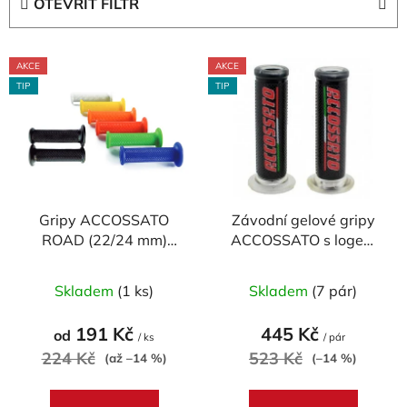
OTEVŘÍT FILTR
n
í
V
p
AKCE
AKCE
ý
r
TIP
TIP
p
o
i
d
s
u
p
k
r
t
Gripy ACCOSSATO
Závodní gelové gripy
o
ů
ROAD (22/24 mm)
ACCOSSATO s logem
d
MEDIUM (pár)
(pár)
u
Průměrné
Průměrné
Skladem
(1 ks)
Skladem
(7 pár)
k
hodnocení
hodnocení
t
produktu
produktu
191 Kč
445 Kč
od
ů
/ ks
/ pár
je
je
224 Kč
523 Kč
(až –14 %)
(–14 %)
5,0
5,0
z
z