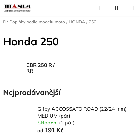
Přejít
Hledat
NÁKUP
na
KOŠÍK
obsah
Domů
/
Doplňky podle modelu moto
/
HONDA
/
250
Honda 250
CBR 250 R /
RR
Nejprodávanější
Gripy ACCOSSATO ROAD (22/24 mm)
MEDIUM (pár)
Skladem
(1 pár)
191 Kč
od