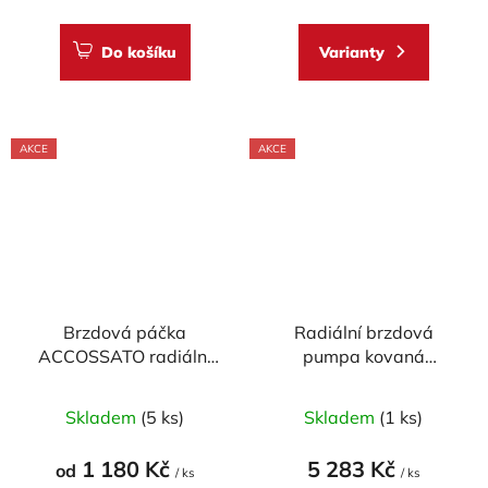
Do košíku
Varianty
AKCE
AKCE
Brzdová páčka
Radiální brzdová
ACCOSSATO radiální
pumpa kovaná
pevná pro
ACCOSSATO 19x19 s
Průměrné
ACCOSSATO/BREMBO
pevnou páčkou
Skladem
(5 ks)
Skladem
(1 ks)
pumpy (NE pro OEM)
hodnocení
produktu
1 180 Kč
5 283 Kč
od
/ ks
/ ks
je