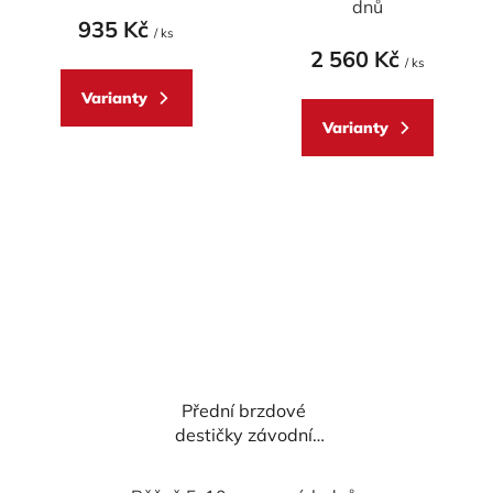
dnů
935 Kč
/ ks
2 560 Kč
/ ks
Varianty
Varianty
Přední brzdové
destičky závodní
Brembo 07BB37RC