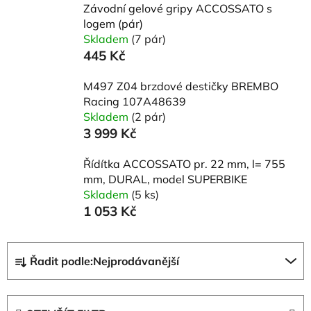
Závodní gelové gripy ACCOSSATO s
logem (pár)
Skladem
(7 pár)
445 Kč
M497 Z04 brzdové destičky BREMBO
Racing 107A48639
Skladem
(2 pár)
3 999 Kč
Řídítka ACCOSSATO pr. 22 mm, l= 755
mm, DURAL, model SUPERBIKE
Skladem
(5 ks)
1 053 Kč
Ř
Řadit podle:
Nejprodávanější
a
z
e