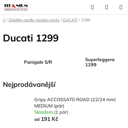
Přejít
Hledat
NÁKUP
na
KOŠÍK
obsah
Domů
/
Doplňky podle modelu moto
/
DUCATI
/
1299
Ducati 1299
Superleggera
Panigale S/R
1299
Nejprodávanější
Gripy ACCOSSATO ROAD (22/24 mm)
MEDIUM (pár)
Skladem
(1 pár)
191 Kč
od