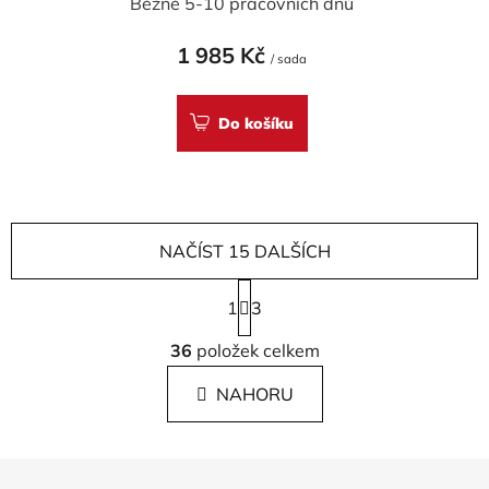
Běžně 5-10 pracovních dnů
1 985 Kč
/ sada
Do košíku
NAČÍST 15 DALŠÍCH
S
1
t
3
r
O
á
36
položek celkem
v
n
l
k
NAHORU
á
o
d
v
a
á
Z
c
n