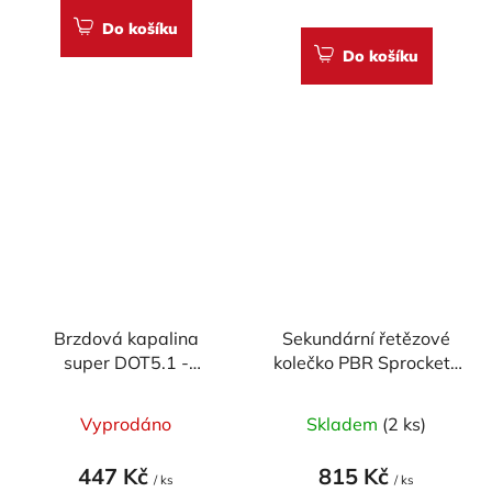
5,0
Do košíku
z
Do košíku
5
hvězdiček.
Brzdová kapalina
Sekundární řetězové
super DOT5.1 -
kolečko PBR Sprockets
Accossato (500ml)
pro DUCATI
899/955/959/998/1199/1
Vyprodáno
Skladem
(2 ks)
V4/ Panigale mod.520
RACING
447 Kč
815 Kč
/ ks
/ ks