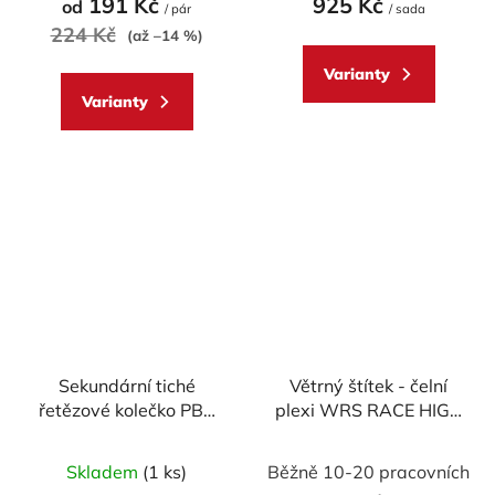
191 Kč
925 Kč
od
/ pár
/ sada
je
224 Kč
(až –14 %)
5,0
Varianty
z
Varianty
5
hvězdiček.
Sekundární tiché
Větrný štítek - čelní
řetězové kolečko PBR
plexi WRS RACE HIGH
Sprockets RSS pro
pro +50MM DUCATI
DUCATI Multistrada
PANIGALE 1299 / R / S
Skladem
(1 ks)
Běžně 10-20 pracovních
V4/S mod.525
2012-2017