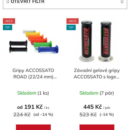
OTEVŘÍT FILTR
n
í
V
p
AKCE
AKCE
ý
r
TIP
TIP
p
o
i
d
s
u
p
k
r
t
Gripy ACCOSSATO
Závodní gelové gripy
o
ů
ROAD (22/24 mm)
ACCOSSATO s logem
d
MEDIUM (pár)
(pár)
u
Průměrné
Průměrné
Skladem
(1 ks)
Skladem
(7 pár)
k
hodnocení
hodnocení
t
produktu
produktu
191 Kč
445 Kč
od
ů
/ ks
/ pár
je
je
224 Kč
523 Kč
(až –14 %)
(–14 %)
5,0
5,0
z
z