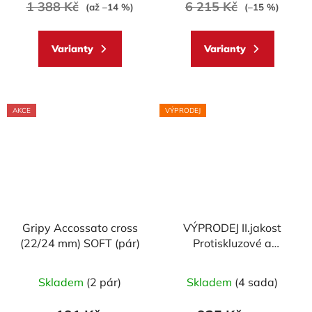
1 388 Kč
6 215 Kč
(až –14 %)
(–15 %)
5,0
z
Varianty
Varianty
5
hvězdiček.
AKCE
VÝPRODEJ
Gripy Accossato cross
VÝPRODEJ II.jakost
(22/24 mm) SOFT (pár)
Protiskluzové a
ochranné polepy
Průměrné
nádrže STOMPGRIP -
Skladem
(2 pár)
Skladem
(4 sada)
hodnocení
DUCATI PANIGALE
1199 r.12-22 Volcano
produktu