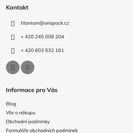
á
í
í
Kontakt
p
p
r
a
v
titanium
@
anopack.cz
t
k
í
y
+ 420 245 008 204
v
ý
+ 420 603 532 161
p
i
s
u
Informace pro Vás
Blog
Vše o nákupu
Obchodní podmínky
Formuláře obchodních podmínek