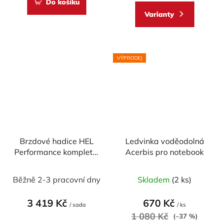
Do košíku
z
Varianty
5
hvězdiček.
VÝPRODEJ
Brzdové hadice HEL
Ledvinka voděodolná
Performance kompletní
Acerbis pro notebook
set - 2x přední, 1x
Průměrné
zadní
Běžně 2-3 pracovní dny
Skladem
(2 ks)
hodnocení
produktu
3 419 Kč
670 Kč
/ sada
/ ks
je
1 080 Kč
(–37 %)