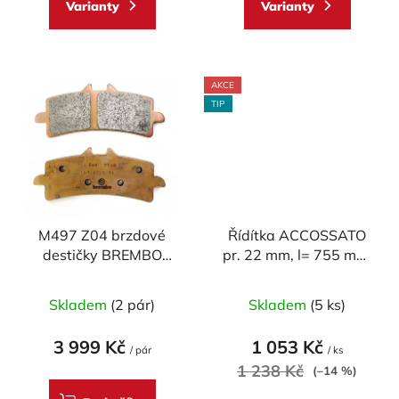
Varianty
Varianty
5
5
hvězdiček.
hvězdiček.
AKCE
TIP
M497 Z04 brzdové
Řídítka ACCOSSATO
destičky BREMBO
pr. 22 mm, l= 755 mm,
Racing 107A48639
DURAL, model
Průměrné
SUPERBIKE
Skladem
(2 pár)
Skladem
(5 ks)
hodnocení
produktu
3 999 Kč
1 053 Kč
/ pár
/ ks
je
1 238 Kč
(–14 %)
5,0