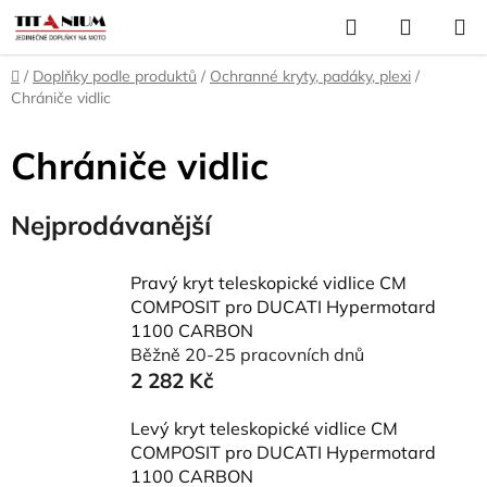
Přejít
Hledat
NÁKUP
na
KOŠÍK
obsah
Domů
/
Doplňky podle produktů
/
Ochranné kryty, padáky, plexi
/
Chrániče vidlic
Chrániče vidlic
Nejprodávanější
Pravý kryt teleskopické vidlice CM
COMPOSIT pro DUCATI Hypermotard
1100 CARBON
Běžně 20-25 pracovních dnů
2 282 Kč
Levý kryt teleskopické vidlice CM
COMPOSIT pro DUCATI Hypermotard
1100 CARBON