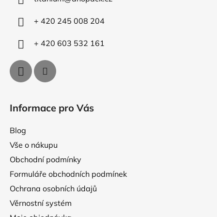
t
í
p
í
+ 420 245 008 204
r
v
+ 420 603 532 161
k
y
v
ý
p
i
Informace pro Vás
s
u
Blog
Vše o nákupu
Obchodní podmínky
Formuláře obchodních podmínek
Ochrana osobních údajů
Věrnostní systém