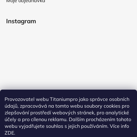
Moje objednávka
Instagram
Provozovatel webu Titaniumpro jako správce osobních
Sledovat na Instagramu
údajů, zpracovává na tomto webu soubory cookies pro
zlepšování prostředí webových stránek, pro analytické
účely a pro cílenou reklamu. Dalším procházením tohoto
Facebook
webu vyjadřujete souhlas s jejich používáním.
Více info
ZDE.
TitaniumPro