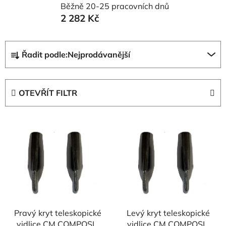
Běžně 20-25 pracovních dnů
2 282 Kč
Ř
Řadit podle:
Nejprodávanější
a
z
e
OTEVŘÍT FILTR
n
í
V
p
ý
r
p
o
i
d
s
u
p
k
r
t
Pravý kryt teleskopické
Levý kryt teleskopické
o
ů
vidlice CM COMPOSIT
vidlice CM COMPOSIT