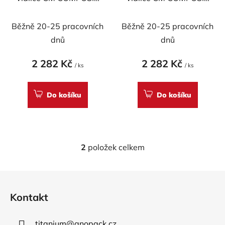
d
pro DUCATI
pro DUCATI
u
Hypermotard 1100
Hypermotard 1100
Běžně 20-25 pracovních
Běžně 20-25 pracovních
k
CARBON
CARBON
t
dnů
dnů
ů
2 282 Kč
2 282 Kč
/ ks
/ ks
Do košíku
Do košíku
2
položek celkem
O
v
l
Z
á
á
d
Kontakt
p
a
a
c
titanium
@
anopack.cz