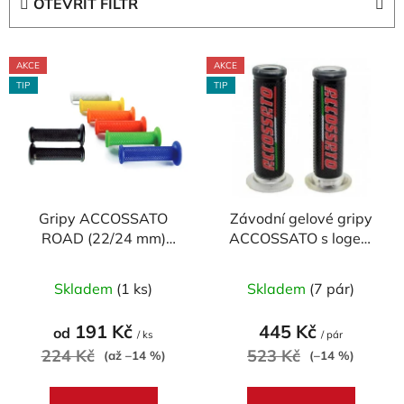
OTEVŘÍT FILTR
n
í
V
p
AKCE
AKCE
ý
r
TIP
TIP
p
o
i
d
s
u
p
k
r
t
Gripy ACCOSSATO
Závodní gelové gripy
o
ů
ROAD (22/24 mm)
ACCOSSATO s logem
d
MEDIUM (pár)
(pár)
u
Průměrné
Průměrné
Skladem
(1 ks)
Skladem
(7 pár)
k
hodnocení
hodnocení
t
produktu
produktu
191 Kč
445 Kč
od
ů
/ ks
/ pár
je
je
224 Kč
523 Kč
(až –14 %)
(–14 %)
5,0
5,0
z
z