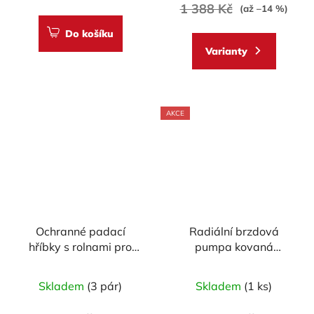
1 388 Kč
(až –14 %)
Do košíku
Varianty
AKCE
Ochranné padací
Radiální brzdová
hříbky s rolnami pro
pumpa kovaná
zadní stojan GB
ACCOSSATO 19x19 s
Průměrné
RACING - provedení
pevnou páčkou
Skladem
(3 pár)
Skladem
(1 ks)
M8
hodnocení
produktu