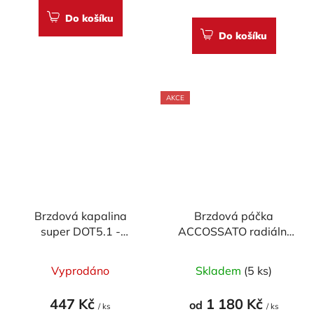
5,0
Do košíku
z
Do košíku
5
hvězdiček.
AKCE
Brzdová kapalina
Brzdová páčka
super DOT5.1 -
ACCOSSATO radiální
Accossato (500ml)
pevná pro
ACCOSSATO/BREMBO
Vyprodáno
Skladem
(5 ks)
pumpy (NE pro OEM)
447 Kč
1 180 Kč
od
/ ks
/ ks