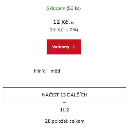
Skladem
(53 ks)
12 Kč
/ ks
13 Kč
(–7 %)
Varianty
hliník
měď
NAČÍST 13 DALŠÍCH
S
1
t
2
r
O
á
28
položek celkem
v
n
l