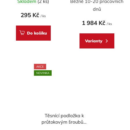
Skladem
(2 ks)
Běžně 10-20 pracovních
KAWASAKI NINJA/Z
dnů
295 Kč
/ ks
1 984 Kč
/ ks
Do košíku
Varianty
AKCE
NOVINKA
Těsnící podložka k
průtokovým šroubům
Accossato M10