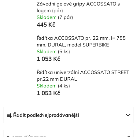
Závodní gelové gripy ACCOSSATO s
logem (pár)
Skladem
(7 pár)
445 Kč
Řídítka ACCOSSATO pr. 22 mm, l= 755
mm, DURAL, model SUPERBIKE
Skladem
(5 ks)
1 053 Kč
Řídítka univerzální ACCOSSATO STREET
pr.22 mm DURAL
Skladem
(4 ks)
1 053 Kč
Ř
Řadit podle:
Nejprodávanější
a
z
e