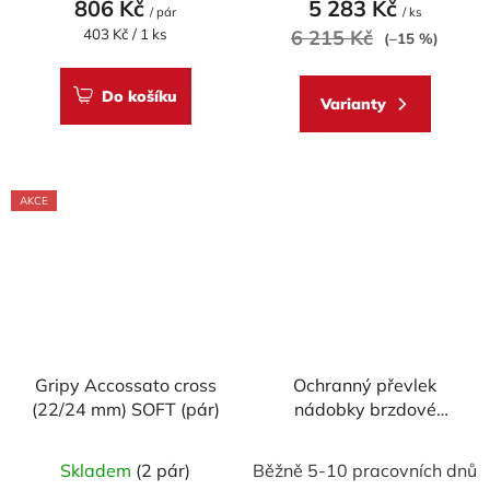
806 Kč
5 283 Kč
/ pár
/ ks
je
Měrná
403 Kč / 1 ks
6 215 Kč
(–15 %)
cena:
5,0
z
Do košíku
Varianty
5
hvězdiček.
AKCE
Gripy Accossato cross
Ochranný převlek
(22/24 mm) SOFT (pár)
nádobky brzdové
kapaliny WRS
Průměrné
Skladem
(2 pár)
Běžně 5-10 pracovních dnů
hodnocení