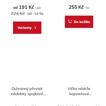
produktu
191 Kč
255 Kč
od
/ pár
/ ks
je
224 Kč
(až –14 %)
5,0
Do košíku
z
Varianty
5
hvězdiček.
Ochranný převlek
Víčko nádrže
nádobky spojkové
bajonetové
kapaliny BREMBO
rychlouzavírací
Accossato pro