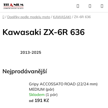
Přejít
Hledat
NÁKUP
na
KOŠÍK
obsah
Domů
/
Doplňky podle modelu moto
/
KAWASAKI
/
ZX-6R 636
Kawasaki ZX-6R 636
2013-2025
Nejprodávanější
Gripy ACCOSSATO ROAD (22/24 mm)
MEDIUM (pár)
Skladem
(1 pár)
191 Kč
od