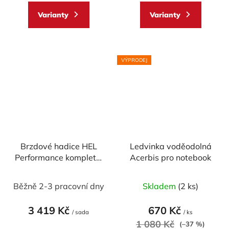
z
z
Varianty
Varianty
5
5
hvězdiček.
hvězdiček.
VÝPRODEJ
Brzdové hadice HEL
Ledvinka voděodolná
Performance kompletní
Acerbis pro notebook
set - 2x přední, 1x
Průměrné
zadní
Běžně 2-3 pracovní dny
Skladem
(2 ks)
hodnocení
produktu
3 419 Kč
670 Kč
/ sada
/ ks
je
1 080 Kč
(–37 %)