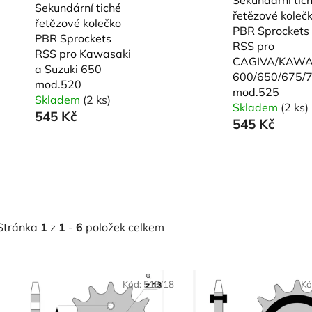
Sekundární tiché
řetězové koleč
řetězové kolečko
PBR Sprockets
PBR Sprockets
RSS pro
RSS pro Kawasaki
CAGIVA/KAWA
a Suzuki 650
600/650/675/
mod.520
mod.525
Skladem
(2 ks)
Skladem
(2 ks)
545 Kč
545 Kč
Stránka
1
z
1
-
6
položek celkem
V
Kód:
513/18
Kó
ý