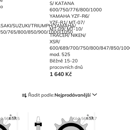
S/ KATANA
ko
600/750/776/800/1000
YAMAHA YZF-R6/
YZF-R1/ MT-07/
SAKI/SUZUKI/TRIUMPH/YAMAHA/
MT-09/ MT-10/
750/765/800/850/900/1000/1050
TRACER/ NIKEN/
XSR/
600/689/700/750/800/847/850/100
mod. 525
Běžně 15-20
pracovních dnů
1 640 Kč
Ř
Řadit podle:
Nejprodávanější
a
z
e
d:
565G/15
Kód:
564G/17
n
í