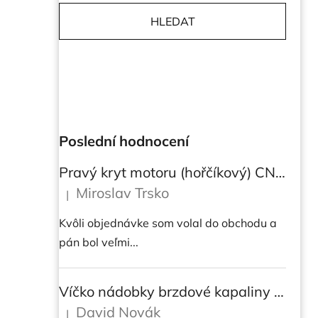
HLEDAT
Poslední hodnocení
Pravý kryt motoru (hořčíkový) CNC RACING pro instalaci transparetního krytu spojky pro Ducati Streetfighter V4/V4S
Miroslav Trsko
|
Hodnocení produktu je 5 z 5 hvězdiček.
Kvôli objednávke som volal do obchodu a
pán bol veľmi...
Víčko nádobky brzdové kapaliny CNC Racing - BICOLOR
David Novák
|