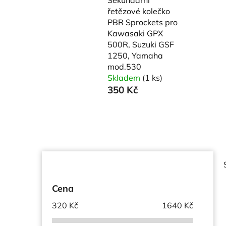
řetězové kolečko
PBR Sprockets pro
Kawasaki GPX
500R, Suzuki GSF
1250, Yamaha
mod.530
Skladem
(1 ks)
350 Kč
P
o
s
Cena
t
320
Kč
1640
Kč
r
a