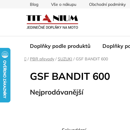
Přejít
Blog
Vše o nákupu
Obchodní podmínky
na
obsah
Doplňky podle produktů
Doplňky p
Domů
/
PBR převody
/
SUZUKI
/
GSF BANDIT 600
GSF BANDIT 600
Nejprodávanější
Sekundární