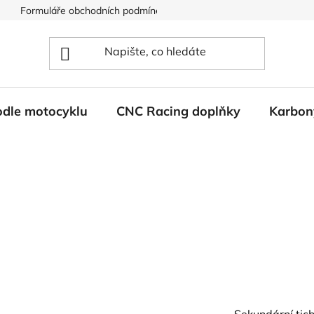
Formuláře obchodních podmínek
Ochrana osobních údajů
odle motocyklu
CNC Racing doplňky
Karbon
Sekundární tic