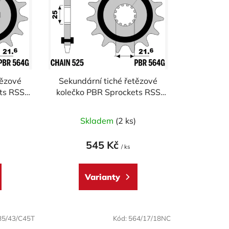
p
r
o
d
u
k
tězové
Sekundární tiché řetězové
t
ts RSS
kolečko PBR Sprockets RSS
ů
ki 650
pro
CAGIVA/KAWASAKI/SUZUKI/TRIUMPH/YAMA
)
Skladem
(2 ks)
600/650/675/750/765/800/850/900/1000/10
mod.525
545 Kč
/ ks
Varianty
85/43/C45T
Kód:
564/17/18NC