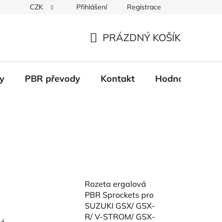
CZK
Přihlášení
Registrace
Věrnostní systém
Moje objednávka
PRÁZDNÝ KOŠÍK
NÁKUPNÍ
KOŠÍK
y
PBR převody
Kontakt
Hodnocení obc
Rozeta ergalová
PBR Sprockets pro
SUZUKI GSX/ GSX-
R/ V-STROM/ GSX-
hé