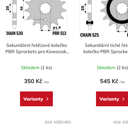
p
s
p
r
o
Sekundární řetězové kolečko
Sekundární tiché ře
d
PBR Sprockets pro Kawasaki
kolečko PBR Sprocke
u
GPX 500R, Suzuki GSF 1250,
pro Kawasaki a Suzu
k
Yamaha mod.530
mod.520
Skladem
(1 ks)
Skladem
(2 ks
t
ů
350 Kč
545 Kč
/ ks
/ ks
Varianty
Varianty
Kód:
4385/48/L
Kód:
43