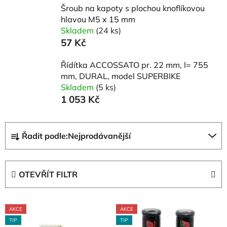
Šroub na kapoty s plochou knoflíkovou
hlavou M5 x 15 mm
Skladem
(24 ks)
57 Kč
Řídítka ACCOSSATO pr. 22 mm, l= 755
mm, DURAL, model SUPERBIKE
Skladem
(5 ks)
1 053 Kč
Ř
Řadit podle:
Nejprodávanější
a
z
e
OTEVŘÍT FILTR
n
í
V
p
AKCE
AKCE
ý
r
TIP
TIP