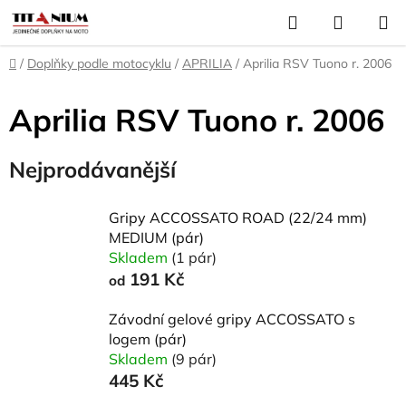
Přejít
Hledat
NÁKUP
na
KOŠÍK
obsah
Domů
/
Doplňky podle motocyklu
/
APRILIA
/
Aprilia RSV Tuono r. 2006
Aprilia RSV Tuono r. 2006
Nejprodávanější
Gripy ACCOSSATO ROAD (22/24 mm)
MEDIUM (pár)
Skladem
(1 pár)
191 Kč
od
Závodní gelové gripy ACCOSSATO s
logem (pár)
Skladem
(9 pár)
445 Kč