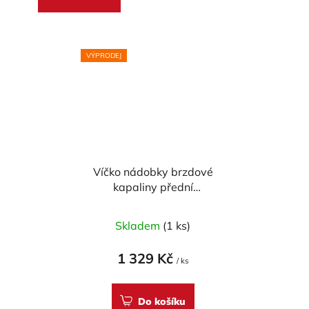
VÝPRODEJ
Víčko nádobky brzdové
kapaliny přední
CARBONWORLD pr.
56 mm pro DUCATI -
Skladem
(1 ks)
CARBON
1 329 Kč
/ ks
Do košíku