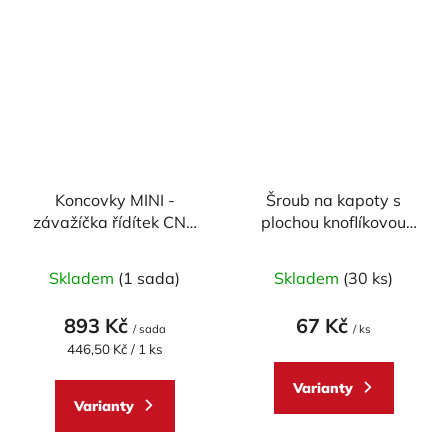
Koncovky MINI -
Šroub na kapoty s
závažíčka řídítek CNC
plochou knoflíkovou
RACING univerzální -
hlavou M6 x 20 mm
pár
Skladem
(1 sada)
Skladem
(30 ks)
893 Kč
67 Kč
/ sada
/ ks
Měrná
446,50 Kč / 1 ks
cena:
Varianty
Varianty