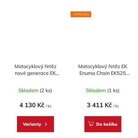
VÝPRODEJ
Motocyklový řetěz
Motocyklový řetěz EK
nové generace EK
Enuma Chain EK525
Enuma Chain EK530
SRX 120 článků
ZVX3 110 článků ZST-
Skladem
(2 ks)
Skladem
(1 ks)
technologie
4 130 Kč
3 411 Kč
/ ks
/ ks
Varianty
Do košíku