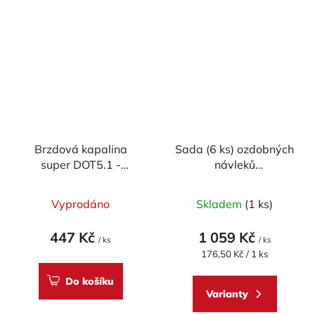
Brzdová kapalina
Sada (6 ks) ozdobných
super DOT5.1 -
návleků
Accossato (500ml)
odvzdušňovacích
Průměrné
šroubů CNC RACING
Vyprodáno
Skladem
(1 ks)
pro DUCATI (BREMBO)
hodnocení
produktu
447 Kč
1 059 Kč
/ ks
/ ks
je
Měrná
176,50 Kč / 1 ks
cena:
5,0
Do košíku
z
Varianty
5