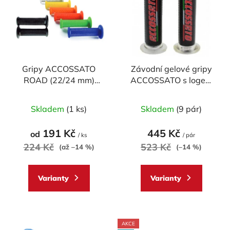
p
o
i
d
s
u
p
k
r
t
Gripy ACCOSSATO
Závodní gelové gripy
o
ů
ROAD (22/24 mm)
ACCOSSATO s logem
d
MEDIUM (pár)
(pár)
u
Průměrné
Průměrné
Skladem
(1 ks)
Skladem
(9 pár)
k
hodnocení
hodnocení
t
produktu
produktu
191 Kč
445 Kč
od
ů
/ ks
/ pár
je
je
224 Kč
523 Kč
(až –14 %)
(–14 %)
5,0
5,0
z
z
Varianty
Varianty
5
5
hvězdiček.
hvězdiček.
AKCE