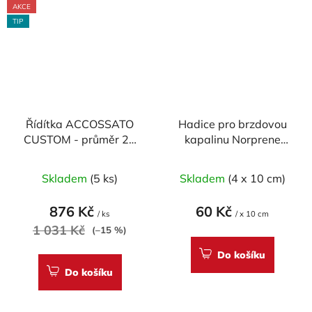
AKCE
TIP
Řídítka ACCOSSATO
Hadice pro brzdovou
CUSTOM - průměr 22
kapalinu Norprene
mm, CHROM, délka
průměr 6.4 x 2.4 mm -
Průměrné
810mm
délka 10cm
Skladem
(5 ks)
Skladem
(4 x 10 cm)
hodnocení
produktu
876 Kč
60 Kč
/ ks
/ x 10 cm
je
1 031 Kč
(–15 %)
5,0
Do košíku
z
Do košíku
5
hvězdiček.