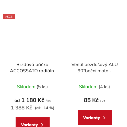
hvězdiček.
AKCE
Brzdová páčka
Ventil bezdušový ALU
ACCOSSATO radiální
90°boční moto -
pevná pro
průměr 8,3mm, včetně
ACCOSSATO/BREMBO
čepičky
Skladem
(5 ks)
Skladem
(4 ks)
pumpy (NE pro OEM)
1 180 Kč
85 Kč
od
/ ks
/ ks
1 388 Kč
(až –14 %)
Varianty
Varianty