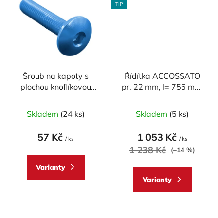
TIP
Šroub na kapoty s
Řídítka ACCOSSATO
plochou knoflíkovou
pr. 22 mm, l= 755 mm,
hlavou M5 x 15 mm
DURAL, model
Průměrné
SUPERBIKE
Skladem
(24 ks)
Skladem
(5 ks)
hodnocení
produktu
57 Kč
1 053 Kč
/ ks
/ ks
je
1 238 Kč
(–14 %)
5,0
Varianty
z
Varianty
5
hvězdiček.