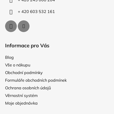
v
ý
+ 420 603 532 161
p
i
s
u
Informace pro Vás
Blog
Vše o nákupu
Obchodní podmínky
Formuláře obchodních podmínek
Ochrana osobních údajů
Věrnostní systém
Moje objednávka