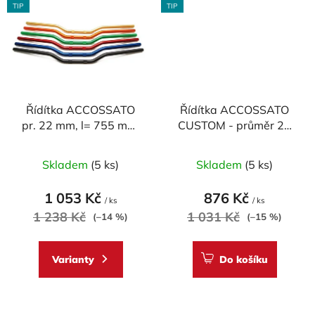
TIP
TIP
Řídítka ACCOSSATO
Řídítka ACCOSSATO
pr. 22 mm, l= 755 mm,
CUSTOM - průměr 22
DURAL, model
mm, CHROM, délka
Průměrné
Průměrné
SUPERBIKE
810mm
Skladem
(5 ks)
Skladem
(5 ks)
hodnocení
hodnocení
produktu
produktu
1 053 Kč
876 Kč
/ ks
/ ks
je
je
1 238 Kč
1 031 Kč
(–14 %)
(–15 %)
5,0
5,0
z
z
Varianty
Do košíku
5
5
hvězdiček.
hvězdiček.