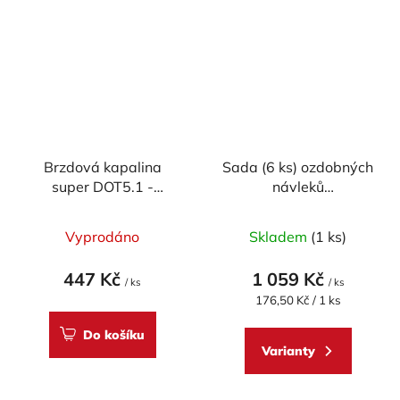
Brzdová kapalina
Sada (6 ks) ozdobných
super DOT5.1 -
návleků
Accossato (500ml)
odvzdušňovacích
Průměrné
šroubů CNC RACING
Vyprodáno
Skladem
(1 ks)
pro DUCATI (BREMBO)
hodnocení
produktu
447 Kč
1 059 Kč
/ ks
/ ks
je
Měrná
176,50 Kč / 1 ks
cena:
5,0
Do košíku
z
Varianty
5
hvězdiček.