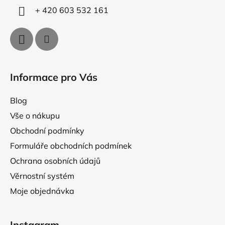
ý
+ 420 603 532 161
p
i
s
u
Informace pro Vás
Blog
Vše o nákupu
Obchodní podmínky
Formuláře obchodních podmínek
Ochrana osobních údajů
Věrnostní systém
Moje objednávka
Instagram