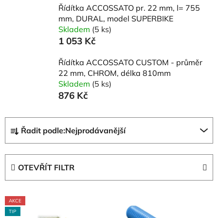
Řídítka ACCOSSATO pr. 22 mm, l= 755
mm, DURAL, model SUPERBIKE
Skladem
(5 ks)
1 053 Kč
Řídítka ACCOSSATO CUSTOM - průměr
22 mm, CHROM, délka 810mm
Skladem
(5 ks)
876 Kč
Ř
Řadit podle:
Nejprodávanější
a
z
e
OTEVŘÍT FILTR
n
í
V
p
AKCE
ý
r
TIP