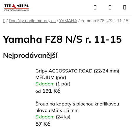
Přejít
Hledat
NÁKUP
na
KOŠÍK
obsah
Domů
/
Doplňky podle motocyklu
/
YAMAHA
/
Yamaha FZ8 N/S r. 11-15
Yamaha FZ8 N/S r. 11-15
Nejprodávanější
Gripy ACCOSSATO ROAD (22/24 mm)
MEDIUM (pár)
Skladem
(1 pár)
191 Kč
od
Šroub na kapoty s plochou knoflíkovou
hlavou M5 x 15 mm
Skladem
(24 ks)
57 Kč