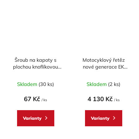
Šroub na kapoty s
Motocyklový řetěz
plochou knoflíkovou
nové generace EK
hlavou M6 x 20 mm
Enuma Chain EK530
ZVX3 110 článků ZST-
Skladem
(30 ks)
Skladem
(2 ks)
technologie
67 Kč
4 130 Kč
/ ks
/ ks
Varianty
Varianty