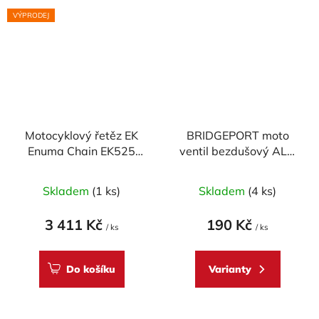
VÝPRODEJ
Motocyklový řetěz EK
BRIDGEPORT moto
Enuma Chain EK525
ventil bezdušový ALU
SRX 120 článků
boční-90° průměr
Průměrné
11,3mm
Skladem
(1 ks)
Skladem
(4 ks)
hodnocení
produktu
3 411 Kč
190 Kč
/ ks
/ ks
je
5,0
Do košíku
Varianty
z
5
hvězdiček.