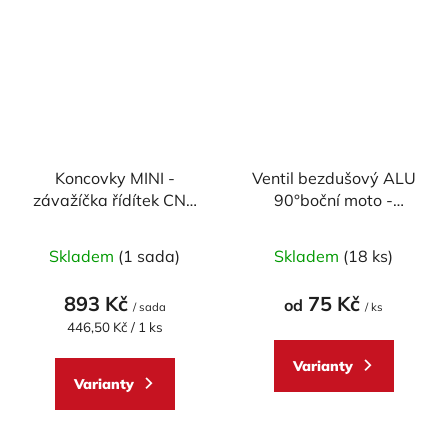
Koncovky MINI -
Ventil bezdušový ALU
závažíčka řídítek CNC
90°boční moto -
RACING univerzální -
průměr 11,3mm,
pár
včetně čepičky
Skladem
(1 sada)
Skladem
(18 ks)
893 Kč
75 Kč
od
/ sada
/ ks
Měrná
446,50 Kč / 1 ks
cena:
Varianty
Varianty