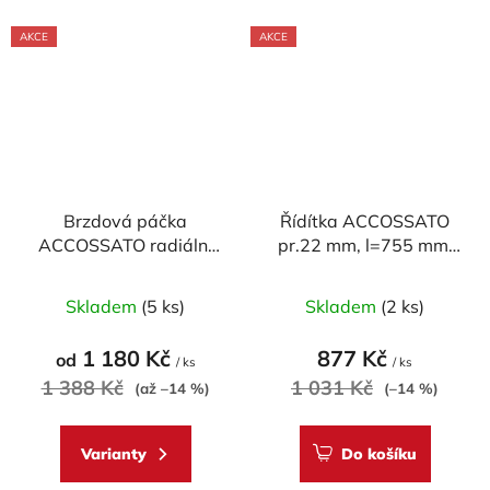
AKCE
AKCE
Brzdová páčka
Řídítka ACCOSSATO
ACCOSSATO radiální
pr.22 mm, l=755 mm,
pevná pro
OCEL CHROM, model
Průměrné
ACCOSSATO/BREMBO
SUPERBIKE
Skladem
(5 ks)
Skladem
(2 ks)
pumpy (NE pro OEM)
hodnocení
produktu
1 180 Kč
877 Kč
od
/ ks
/ ks
je
1 388 Kč
1 031 Kč
(až –14 %)
(–14 %)
5,0
z
Varianty
Do košíku
5