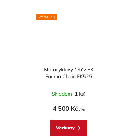
hvězdiček.
VÝPRODEJ
Motocyklový řetěz EK
Enuma Chain EK525
ZVX2 120 článků ZST-
technologie
Skladem
(1 ks)
4 500 Kč
/ ks
Varianty