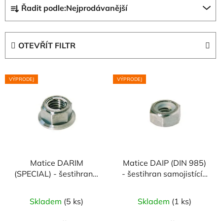
Ř
Řadit podle:
Nejprodávanější
a
z
e
OTEVŘÍT FILTR
n
í
V
p
VÝPRODEJ
VÝPRODEJ
ý
r
p
o
i
d
s
u
p
k
r
t
Matice DARIM
Matice DAIP (DIN 985)
o
ů
(SPECIAL) - šestihran s
- šestihran samojistící -
d
límcem samojistící
materiálové provedení
u
(kov) - materiálové
TITAN třídy 5
Skladem
(5 ks)
Skladem
(1 ks)
k
provedení TITAN třídy
t
5