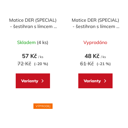
Matice DER (SPECIAL)
Matice DER (SPECIAL)
- šestihran s límcem -
- šestihran s límcem -
materiálové provedení
materiálové provedení
AL7075 - ERGAL
AL7075 - ERGAL
Skladem
(4 ks)
Vyprodáno
57 Kč
48 Kč
/ ks
/ ks
72 Kč
61 Kč
(–20 %)
(–21 %)
Varianty
Varianty
VÝPRODEJ