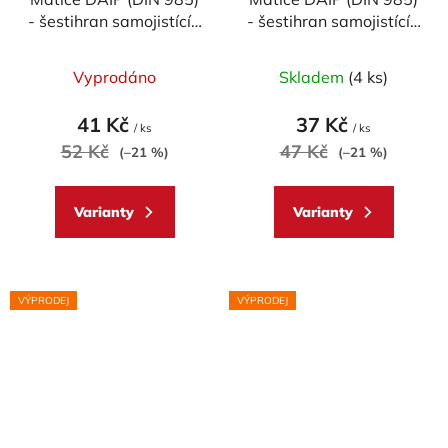
- šestihran samojistící -
- šestihran samojistící -
materiálové provedení
materiálové provedení
AL7075 - ERGAL
AL7075 - ERGAL
Vyprodáno
Skladem
(4 ks)
41 Kč
37 Kč
/ ks
/ ks
52 Kč
47 Kč
(–21 %)
(–21 %)
Varianty
Varianty
VÝPRODEJ
VÝPRODEJ