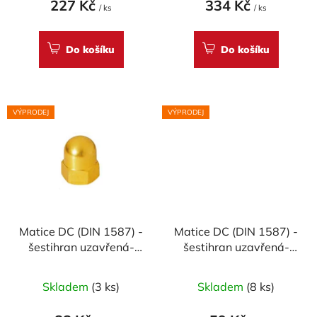
227 Kč
334 Kč
ů
/ ks
/ ks
Do košíku
Do košíku
VÝPRODEJ
VÝPRODEJ
Matice DC (DIN 1587) -
Matice DC (DIN 1587) -
šestihran uzavřená-
šestihran uzavřená-
materiálové provedení
materiálové provedení
AL7075 - ERGAL
AL7075 - ERGAL
Skladem
(3 ks)
Skladem
(8 ks)