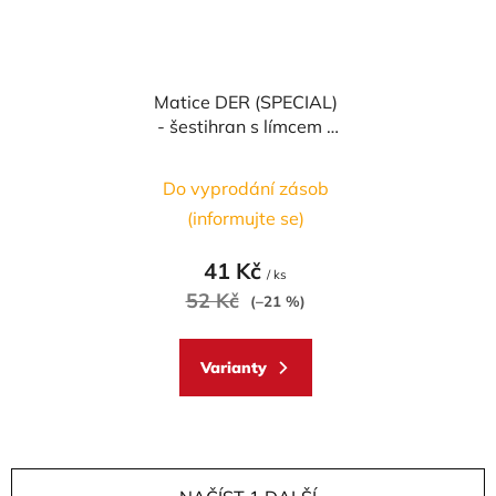
Matice DER (SPECIAL)
- šestihran s límcem -
materiálové provedení
AL7075 - ERGAL
Do vyprodání zásob
(informujte se)
41 Kč
/ ks
52 Kč
(–21 %)
Varianty