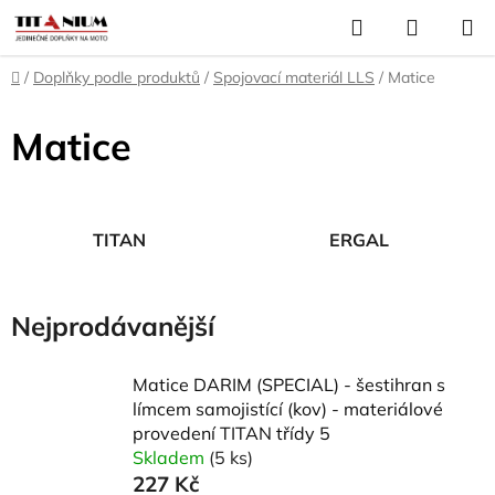
Přejít
Hledat
NÁKUP
na
KOŠÍK
obsah
Domů
/
Doplňky podle produktů
/
Spojovací materiál LLS
/
Matice
Matice
TITAN
ERGAL
Nejprodávanější
Matice DARIM (SPECIAL) - šestihran s
límcem samojistící (kov) - materiálové
provedení TITAN třídy 5
Skladem
(5 ks)
227 Kč