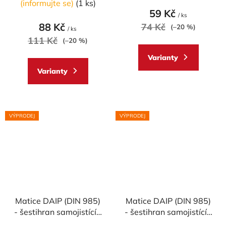
(informujte se)
(1 ks)
59 Kč
/ ks
88 Kč
74 Kč
(–20 %)
/ ks
111 Kč
(–20 %)
Varianty
Varianty
VÝPRODEJ
VÝPRODEJ
Matice DAIP (DIN 985)
Matice DAIP (DIN 985)
- šestihran samojistící -
- šestihran samojistící -
materiálové provedení
materiálové provedení