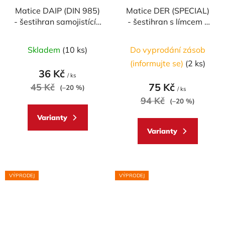
Matice DAIP (DIN 985)
Matice DER (SPECIAL)
- šestihran samojistící -
- šestihran s límcem -
materiálové provedení
materiálové provedení
AL7075 - ERGAL
AL7075 - ERGAL
Skladem
(10 ks)
Do vyprodání zásob
(informujte se)
(2 ks)
36 Kč
/ ks
75 Kč
45 Kč
(–20 %)
/ ks
94 Kč
(–20 %)
Varianty
Varianty
VÝPRODEJ
VÝPRODEJ