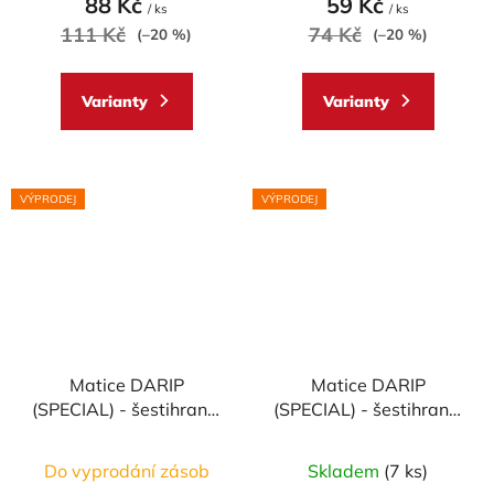
88 Kč
59 Kč
/ ks
/ ks
111 Kč
74 Kč
(–20 %)
(–20 %)
Varianty
Varianty
VÝPRODEJ
VÝPRODEJ
Matice DARIP
Matice DARIP
(SPECIAL) - šestihran s
(SPECIAL) - šestihran s
límcem samojistící-
límcem samojistící-
materiálové provedení
materiálové provedení
Do vyprodání zásob
Skladem
(7 ks)
AL7075 - ERGAL
AL7075 - ERGAL