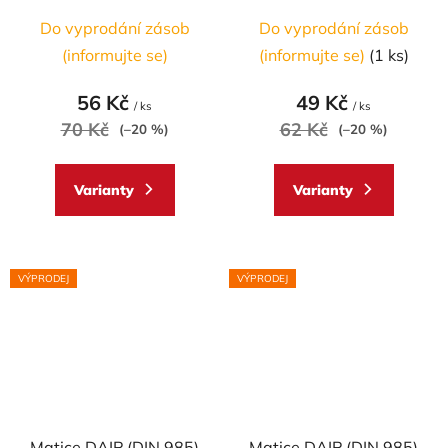
AL7075 - ERGAL
AL7075 - ERGAL
Do vyprodání zásob
Do vyprodání zásob
(informujte se)
(informujte se)
(1 ks)
56 Kč
49 Kč
/ ks
/ ks
70 Kč
62 Kč
(–20 %)
(–20 %)
Varianty
Varianty
VÝPRODEJ
VÝPRODEJ
Matice DAIP (DIN 985)
Matice DAIP (DIN 985)