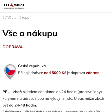
Přejít
na
obsah
Domů
/
Vše o nákupu
Vše o nákupu
DOPRAVA
Česká republika
Při objednávce
nad 5000 Kč
je doprava
zdarma
!
PPL
- zboží skladem odesíláme do 24 hodin (pracovní dny)
kurýrem na adresu nebo na výdejní místo. U vás může zboží
být
do 24-48 hodin.
Zásilkovna
- úložní doba zásilek na kamenných výdejních