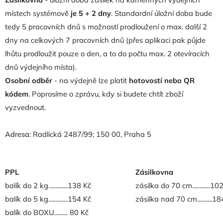
místech systémově
je 5 + 2 dny
. Standardní úložní doba bude
tedy 5 pracovních dnů s možností prodloužení o max. další 2
dny na celkových 7 pracovních dnů (přes aplikaci pak půjde
lhůtu prodloužit pouze o den, a to do počtu max. 2 otevíracích
dnů výdejního místa).
Osobní odběr
- na výdejně lze platit
hotovostí nebo QR
kódem
. Poprosíme o zprávu, kdy si budete chtít zboží
vyzvednout.
Adresa
: Radlická 2487/99; 150 00, Praha 5
PPL
Zásilkovna
balík do 2 kg.............138 Kč
zásilka do 70 cm............10
balík do 5 kg.............154 Kč
zásilka nad 70 cm..........1
balík do BOXU......... 80 Kč