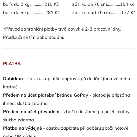
balík do 2 kg................210 Kč
zásilka do 70 cm..............154 Kč
balík do 5 kg.................281 Kč
zásilka nad 70 cm............177 Kč
*Převod zahraniční platby trvá obvykle 2-3 pracovní dny.
Prodlouží se tím doba dodání.
PLATBA
Dobírkou
- zásilku zaplatíte dopravci při dodání (hotově nebo
kartou)
Předem na účet platební bránou GoPay
- platba je připsána
ihned, služba zdarma
Předem na účet převodem
- zboží odesíláme po přijetí platby,
služba zdarma
Platba na výdejně
- částku zaplatíte při odběru zboží hotově
nebo QR kódem