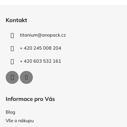
Z
á
Kontakt
p
a
titanium
@
anopack.cz
t
í
+ 420 245 008 204
+ 420 603 532 161
Informace pro Vás
Blog
Vše o nákupu