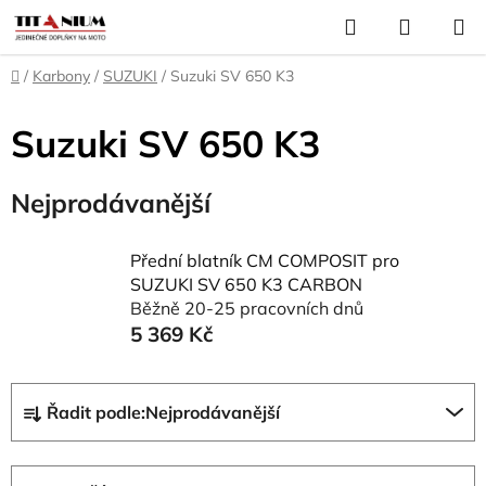
Přejít
Hledat
NÁKUP
na
KOŠÍK
obsah
Domů
/
Karbony
/
SUZUKI
/
Suzuki SV 650 K3
Suzuki SV 650 K3
Nejprodávanější
Přední blatník CM COMPOSIT pro
SUZUKI SV 650 K3 CARBON
Běžně 20-25 pracovních dnů
5 369 Kč
Ř
Řadit podle:
Nejprodávanější
a
z
e