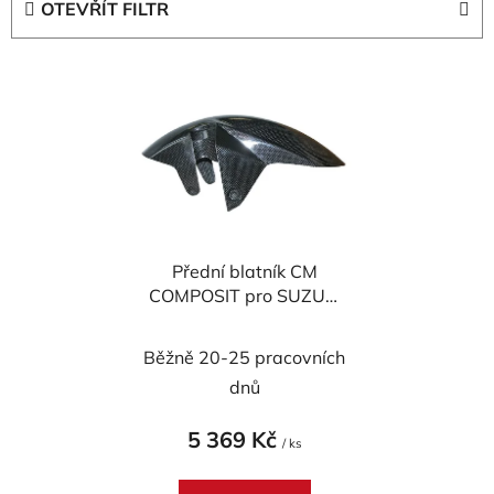
OTEVŘÍT FILTR
n
í
V
p
ý
r
p
o
i
d
s
u
p
k
r
t
Přední blatník CM
o
ů
COMPOSIT pro SUZUKI
d
SV 650 K3 CARBON
u
Běžně 20-25 pracovních
k
t
dnů
ů
5 369 Kč
/ ks