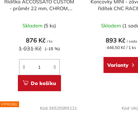
Řídítka ACCOSSATO CUSTOM
Koncovky MINI - záv
- průměr 22 mm, CHROM,
řídítek CNC RAC
délka 810mm
univerzální - pá
Průměrné
Skladem
(5 ks)
Skladem
(1 sad
hodnocení
produktu
876 Kč
893 Kč
/ ks
/ sada
je
Měrná
1 031 Kč
446,50 Kč / 1 ks
(–15 %)
cena:
5,0
z
Varianty
5
hvězdiček.
Do košíku
VÝPRODEJ
Kód:
EK525SRX121
Kód:
VA