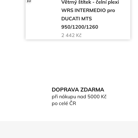
Větrný štítek - čelní plexi
WRS INTERMEDIO pro
DUCATI MTS
950/1200/1260
2 442 Kč
DOPRAVA ZDARMA
při nákupu nad 5000 Kč
po celé ČR
Z