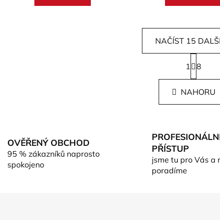
NAČÍST 15 DALŠ
S
1
t
8
O
r
v
á
l
NAHORU
n
á
k
d
o
v
a
á
c
PROFESIONÁLN
n
OVĚŘENÝ OBCHOD
í
PŘÍSTUP
í
95 % zákazníků naprosto
p
jsme tu pro Vás a 
spokojeno
r
poradíme
v
k
y
v