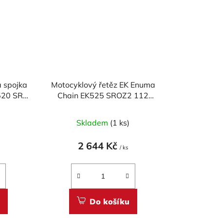
 spojka
Motocyklový řetěz EK Enuma
K520 SRX
Chain EK525 SROZ2 112
článků
)
Skladem
(1 ks)
2 644 Kč
/ ks
Do košíku