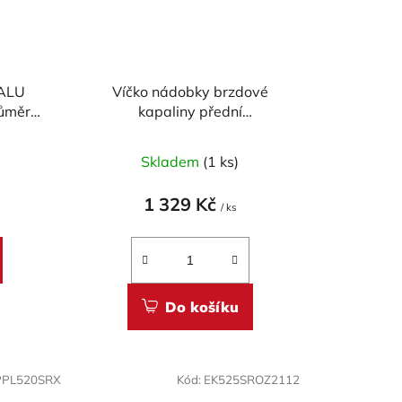
 ALU
Víčko nádobky brzdové
růměr
kapaliny přední
ičky
CARBONWORLD pr. 56 mm
pro DUCATI - CARBON
)
Skladem
(1 ks)
1 329 Kč
/ ks
Do košíku
PL520SRX
Kód:
EK525SROZ2112