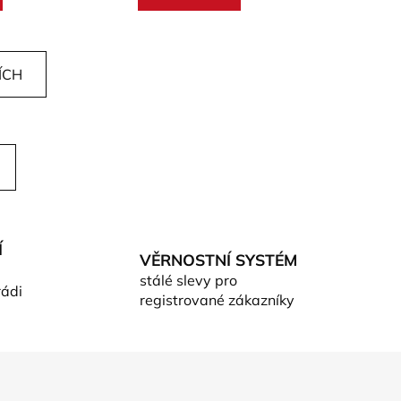
ÍCH
Í
VĚRNOSTNÍ SYSTÉM
stálé slevy pro
rádi
registrované zákazníky