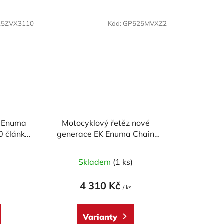
25ZVX3110
Kód:
GP525MVXZ2
K Enuma
Motocyklový řetěz nové
0 článků
generace EK Enuma Chain
e
EK525 MVXZ2 114 článků
)
Skladem
(1 ks)
4 310 Kč
/ ks
Varianty