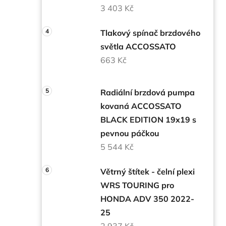
3 403 Kč
Tlakový spínač brzdového
světla ACCOSSATO
663 Kč
Radiální brzdová pumpa
kovaná ACCOSSATO
BLACK EDITION 19x19 s
pevnou páčkou
5 544 Kč
Větrný štítek - čelní plexi
WRS TOURING pro
HONDA ADV 350 2022-
25
2 937 Kč