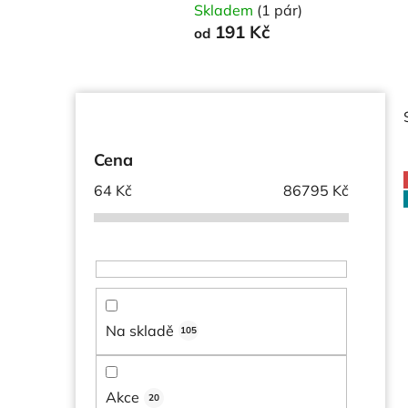
Skladem
(1 pár)
191 Kč
od
P
o
s
Cena
t
64
Kč
86795
Kč
r
a
i
n
n
í
p
Na skladě
105
a
n
e
Akce
20