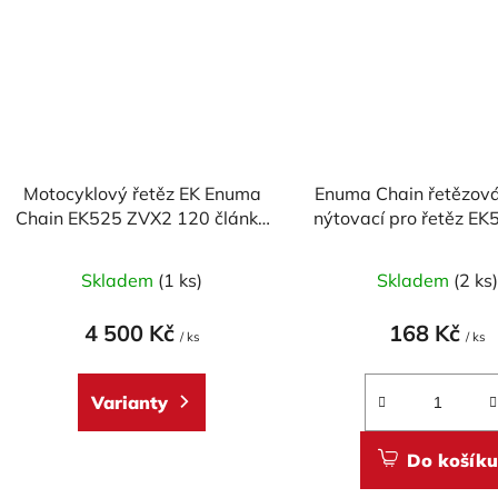
Motocyklový řetěz EK Enuma
Enuma Chain řetězová
Chain EK525 ZVX2 120 článků
nýtovací pro řetěz E
ZST-technologie
- zlatá
Skladem
(1 ks)
Skladem
(2 ks
4 500 Kč
168 Kč
/ ks
/ ks
Varianty
Do košíku