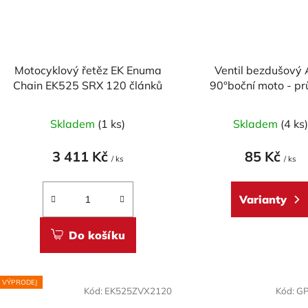
Motocyklový řetěz EK Enuma
Ventil bezdušový
Chain EK525 SRX 120 článků
90°boční moto - p
8,3mm, včetně čep
Skladem
(1 ks)
Skladem
(4 ks
3 411 Kč
85 Kč
/ ks
/ ks
Varianty
Do košíku
VÝPRODEJ
Kód:
EK525ZVX2120
Kód:
GP