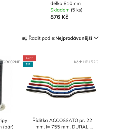
délka 810mm
Skladem
(5 ks)
876 Kč
Ř
Řadit podle:
Nejprodávanější
a
z
e
AKCE
d:
GR002NF
Kód:
HB152G
n
TIP
í
p
r
o
d
u
k
ripy
Řídítka ACCOSSATO pr. 22
t
 (pár)
mm, l= 755 mm, DURAL,