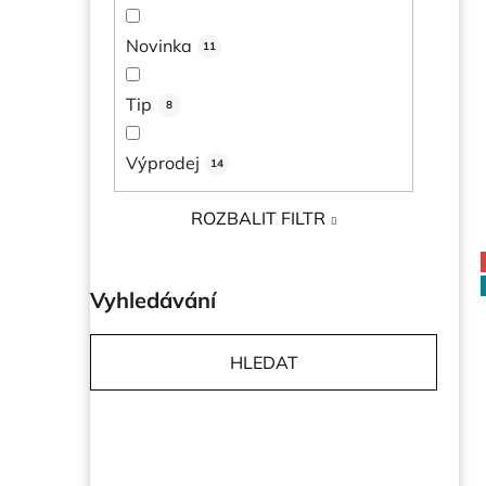
l
Novinka
11
Tip
8
Výprodej
14
ROZBALIT FILTR
Vyhledávání
HLEDAT