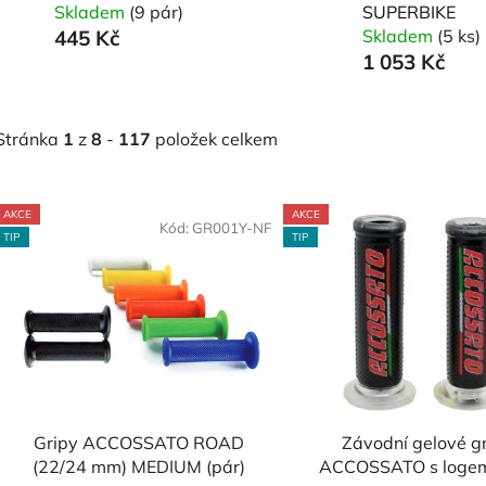
Skladem
(9 pár)
SUPERBIKE
445 Kč
Skladem
(5 ks)
1 053 Kč
Stránka
1
z
8
-
117
položek celkem
V
AKCE
AKCE
ý
Kód:
GR001Y-NF
Kó
TIP
TIP
p
s
p
r
o
d
Gripy ACCOSSATO ROAD
Závodní gelové g
u
(22/24 mm) MEDIUM (pár)
ACCOSSATO s logem