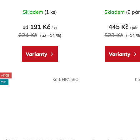
k
Průměrné
Průměr
t
Skladem
(1 ks)
Skladem
(9 pár
hodnocení
hodnoc
ů
produktu
produk
191 Kč
445 Kč
od
/ ks
/ pár
je
je
224 Kč
523 Kč
(až –14 %)
(–14 %
5,0
5,0
z
z
Varianty
Varianty
5
5
hvězdiček.
hvězdič
AKCE
Kód:
HB155C
Kó
TIP