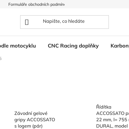
Formuláře obchodních podmínek
Ochrana osobních údajů
odle motocyklu
CNC Racing doplňky
Karbon
5
Řídítka
Závodní gelové
ACCOSSATO pr
gripy ACCOSSATO
22 mm, l= 755
s logem (pár)
DURAL, model