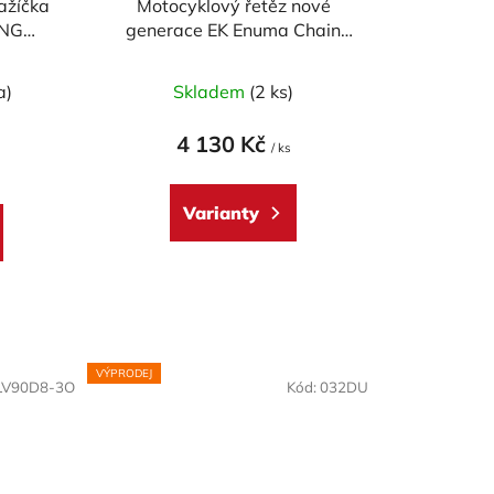
ažíčka
Motocyklový řetěz nové
ING
generace EK Enuma Chain
r
EK530 ZVX3 110 článků ZST-
technologie
a)
Skladem
(2 ks)
4 130 Kč
/ ks
Varianty
VÝPRODEJ
LV90D8-3O
Kód:
032DU