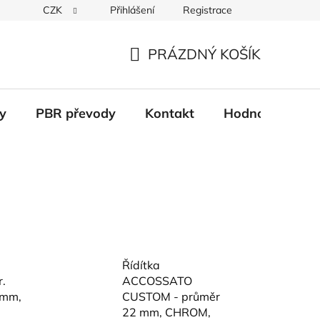
CZK
Přihlášení
Registrace
Věrnostní systém
Moje objednávka
PRÁZDNÝ KOŠÍK
NÁKUPNÍ
KOŠÍK
y
PBR převody
Kontakt
Hodnocení obc
Řídítka
.
ACCOSSATO
 mm,
CUSTOM - průměr
22 mm, CHROM,