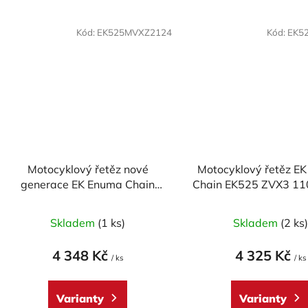
Kód:
EK525MVXZ2124
Kód:
EK5
Motocyklový řetěz nové
Motocyklový řetěz E
generace EK Enuma Chain
Chain EK525 ZVX3 11
EK525 MVXZ2 124 článků
ZST-technologi
Skladem
(1 ks)
Skladem
(2 ks
4 348 Kč
4 325 Kč
/ ks
/ ks
Varianty
Varianty