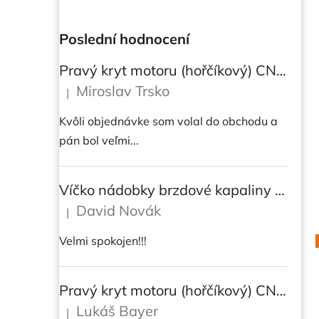
Poslední hodnocení
Pravý kryt motoru (hořčíkový) CNC RACING pro instalaci transparetního krytu spojky pro Ducati Streetfighter V4/V4S
Miroslav Trsko
|
Hodnocení produktu je 5 z 5 hvězdiček.
Kvôli objednávke som volal do obchodu a
pán bol veľmi...
Víčko nádobky brzdové kapaliny CNC Racing - BICOLOR
David Novák
|
Hodnocení produktu je 5 z 5 hvězdiček.
Velmi spokojen!!!
Pravý kryt motoru (hořčíkový) CNC RACING pro instalaci transparetního krytu spojky pro DUCATI Multistrada/ Diavel V4/ V4S
Lukáš Bayer
|
Hodnocení produktu je 5 z 5 hvězdiček.