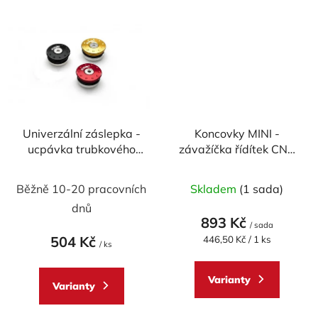
Univerzální záslepka -
Koncovky MINI -
ucpávka trubkového
závažíčka řídítek CNC
rámu CNC RACING
RACING univerzální -
32,5 mm
pár
Běžně 10-20 pracovních
Skladem
(1 sada)
dnů
893 Kč
/ sada
504 Kč
Měrná
446,50 Kč / 1 ks
/ ks
cena:
Varianty
Varianty