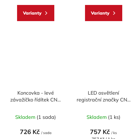
Varianty
Varianty
Koncovka - levé
LED osvětlení
závažíčko řídítek CNC
registrační značky CNC
Racing univerzální
Racing MINI
BLAZE
Skladem
(1 sada)
Skladem
(1 ks)
726 Kč
757 Kč
/ sada
/ ks
Měrná