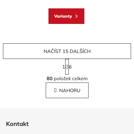
Varianty
NAČÍST 15 DALŠÍCH
S
1
t
6
r
O
á
80
položek celkem
v
n
l
k
NAHORU
á
o
d
v
a
á
Z
c
n
á
í
í
Kontakt
p
p
r