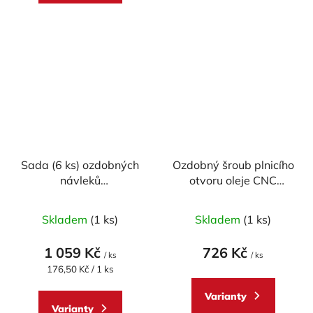
Sada (6 ks) ozdobných
Ozdobný šroub plnicího
návleků
otvoru oleje CNC
odvzdušňovacích
RACING - M20x2,5
Průměrné
Průměrné
šroubů CNC RACING
mm (design CORSE)
Skladem
(1 ks)
Skladem
(1 ks)
pro DUCATI (BREMBO)
hodnocení
hodnocení
produktu
produktu
1 059 Kč
726 Kč
/ ks
/ ks
je
je
Měrná
176,50 Kč / 1 ks
cena:
5,0
5,0
Varianty
z
z
Varianty