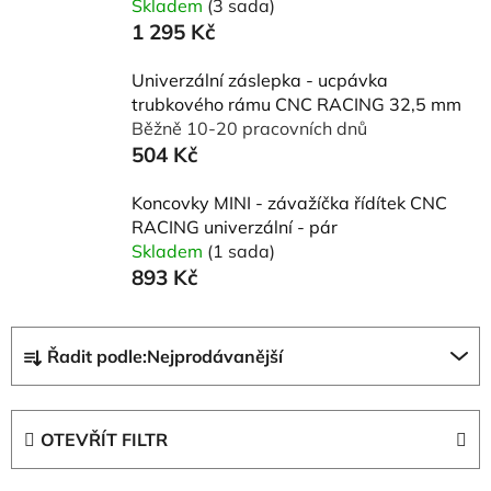
Skladem
(3 sada)
1 295 Kč
Univerzální záslepka - ucpávka
trubkového rámu CNC RACING 32,5 mm
Běžně 10-20 pracovních dnů
504 Kč
Koncovky MINI - závažíčka řídítek CNC
RACING univerzální - pár
Skladem
(1 sada)
893 Kč
Ř
Řadit podle:
Nejprodávanější
a
z
e
OTEVŘÍT FILTR
n
í