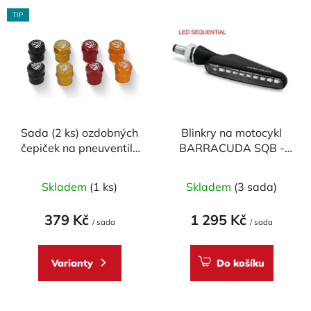
V
p
TIP
ý
r
p
o
i
d
s
u
p
k
r
t
Sada (2 ks) ozdobných
Blinkry na motocykl
o
ů
čepiček na pneuventily
BARRACUDA SQB -
d
CNC RACING
SEQUENTIAL FLOW
u
Průměrné
LED
Skladem
(1 ks)
Skladem
(3 sada)
k
hodnocení
t
produktu
379 Kč
1 295 Kč
ů
/ sada
/ sada
je
5,0
Varianty
Do košíku
z
5
hvězdiček.