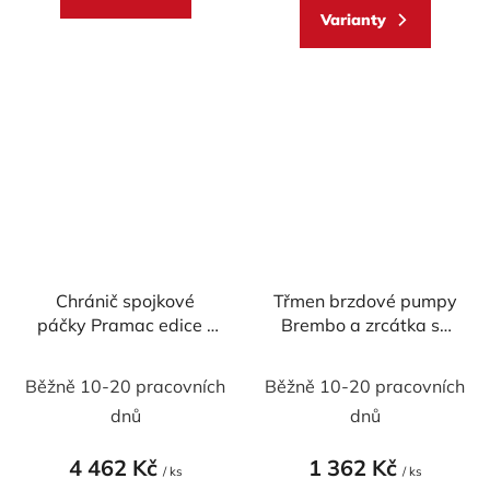
Varianty
Chránič spojkové
Třmen brzdové pumpy
páčky Pramac edice -
Brembo a zrcátka se
CNC Racing
závitem M8 -
levotočivý
Běžně 10-20 pracovních
Běžně 10-20 pracovních
dnů
dnů
4 462 Kč
1 362 Kč
/ ks
/ ks