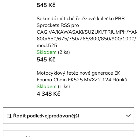
545 Kč
Sekundární tiché řetězové kolečko PBR
Sprockets RSS pro
CAGIVA/KAWASAKI/SUZUKI/TRIUMPH/YA
600/650/675/750/765/800/850/900/1000
mod.525
Skladem
(2 ks)
545 Kč
Motocyklový řetěz nové generace EK
Enuma Chain EK525 MVXZ2 124 článků
Skladem
(1 ks)
4 348 Kč
Ř
Řadit podle:
Nejprodávanější
a
z
e