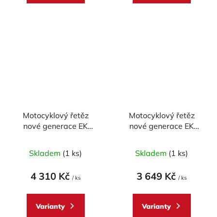
Motocyklový řetěz
Motocyklový řetěz
nové generace EK
nové generace EK
Enuma Chain EK525
Enuma Chain EK525
MVXZ2 114 článků
MVXZ2 108 článků
Skladem
(1 ks)
Skladem
(1 ks)
4 310 Kč
3 649 Kč
/ ks
/ ks
Varianty
Varianty