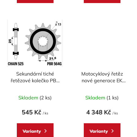
Sekundární tiché
Motocyklový řetěz
řetězové kolečko PBR
nové generace EK
Sprockets RSS pro
Enuma Chain EK525
CAGIVA/KAWASAKI/SUZUKI/TRIUMPH/YAMAHA/
MVXZ2 124 článků
Skladem
(2 ks)
Skladem
(1 ks)
600/650/675/750/765/800/850/900/1000/1050
mod.525
545 Kč
4 348 Kč
/ ks
/ ks
Varianty
Varianty