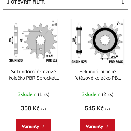
OTEVŘÍT FILTR
n
í
V
p
ý
r
p
o
i
d
s
u
p
k
r
t
Sekundární řetězové
Sekundární tiché
o
ů
kolečko PBR Sprockets
řetězové kolečko PBR
d
pro Kawasaki GPX
Sprockets RSS pro
u
500R, Suzuki GSF
Kawasaki a Suzuki 650
Skladem
(1 ks)
Skladem
(2 ks)
k
1250, Yamaha
mod.520
t
mod.530
350 Kč
545 Kč
ů
/ ks
/ ks
Varianty
Varianty