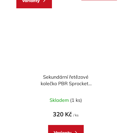
Varianty
Sekundární řetězové
kolečko PBR Sprockets
pro
CAGIVA/KAWASAKI/SUZUKI/TRIUMPH/
Skladem
(1 ks)
600/650/675/750/765/800/850/900/100
mod.252
320 Kč
/ ks
Varianty