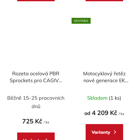
NOVINKA
Rozeta ocelová PBR
Motocyklový řetěz
Sprockets pro CAGIVA
nové generace EK
1000 Navigator/900
Enuma Chain EK525
Gran Canyon mod.525
MVXZ2 120 článků
Běžně 15-25 pracovních
Skladem
(1 ks)
dnů
4 209 Kč
od
/ ks
725 Kč
/ ks
Varianty