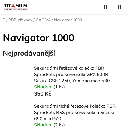
Přejít
Hledat
N
na
K
obsah
Domů
/
PBR převody
/
CAGIVA
/
Navigator 1000
Navigator 1000
Nejprodávanější
Sekundární řetězové kolečko PBR
Sprockets pro Kawasaki GPX 500R,
Suzuki GSF 1250, Yamaha mod.530
Skladem
(1 ks)
350 Kč
Sekundární tiché řetězové kolečko PBR
Sprockets RSS pro Kawasaki a Suzuki
650 mod.520
Skladem
(2 ks)