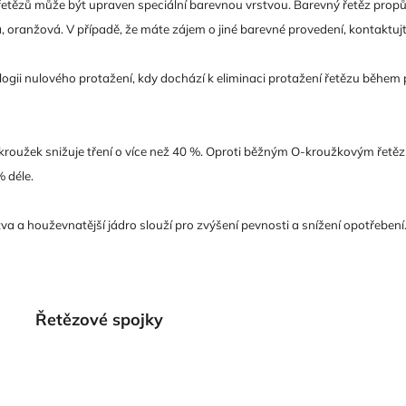
tězů může být upraven speciální barevnou vrstvou. Barevný řetěz propůjčí
á, oranžová. V případě, že máte zájem o jiné barevné provedení, kontaktuj
logii nulového protažení, kdy dochází k eliminaci protažení řetězu během
kroužek snižuje tření o více než 40 %. Oproti běžným O-kroužkovým řetěz
 déle.
va a houževnatější jádro slouží pro zvýšení pevnosti a snížení opotřebení.
Řetězové spojky