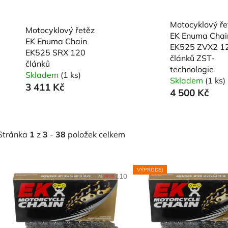
Motocyklový ře
Motocyklový řetěz
EK Enuma Chai
EK Enuma Chain
EK525 ZVX2 1
EK525 SRX 120
článků ZST-
článků
technologie
Skladem
(1 ks)
Skladem
(1 ks)
3 411 Kč
4 500 Kč
Stránka
1
z
3
-
38
položek celkem
V
VÝPRODEJ
ý
Kód:
EK530ZVX3110
Kód:
EK
p
s