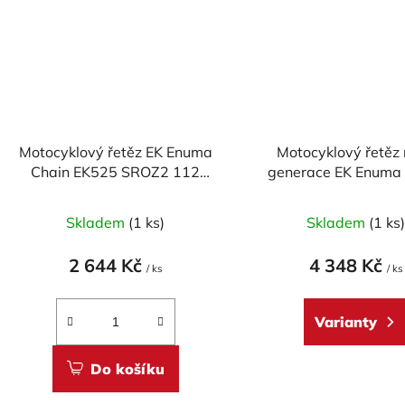
Motocyklový řetěz EK Enuma
Motocyklový řetěz
Chain EK525 SROZ2 112
generace EK Enuma
článků
EK525 MVXZ2 124 č
Skladem
(1 ks)
Skladem
(1 ks
2 644 Kč
4 348 Kč
/ ks
/ ks
Varianty
Do košíku