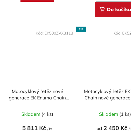
Do košíku
TIP
Kód:
EK530ZVX3118
Kód:
EK5
Motocyklový řetěz nové
Motocyklový řetěz E
generace EK Enuma Chain
Chain nové generac
EK530 ZVX3 118 článků ZST-
SRX2 120 člán
technologie
Skladem
(4 ks)
Skladem
(1 ks
5 811 Kč
2 450 Kč
od
/ ks
/