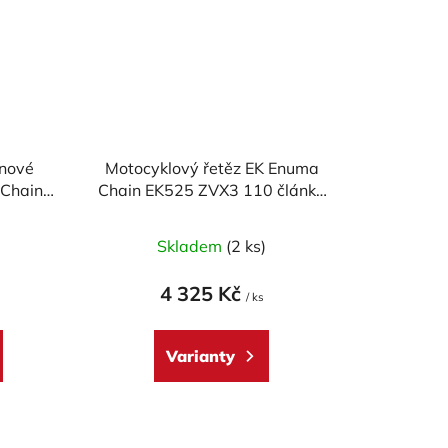
 nové
Motocyklový řetěz EK Enuma
 Chain
Chain EK525 ZVX3 110 článků
lánků
ZST-technologie
)
Skladem
(2 ks)
4 325 Kč
/ ks
Varianty