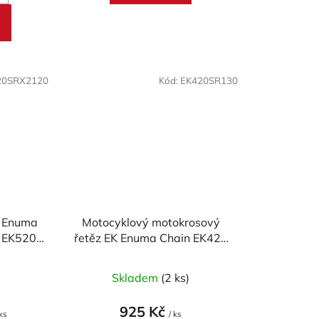
20SRX2120
Kód:
EK420SR130
K Enuma
Motocyklový motokrosový
e EK520
řetěz EK Enuma Chain EK420
ků
SR 130 článků
)
Skladem
(2 ks)
925 Kč
 ks
/ ks