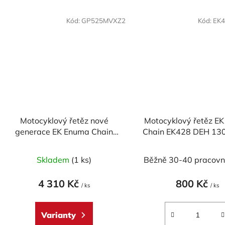
Kód:
GP525MVXZ2
Kód:
EK
Motocyklový řetěz nové
Motocyklový řetěz E
generace EK Enuma Chain
Chain EK428 DEH 130
EK525 MVXZ2 114 článků
Skladem
(1 ks)
Běžně 30-40 pracovn
4 310 Kč
800 Kč
/ ks
/ ks
Varianty