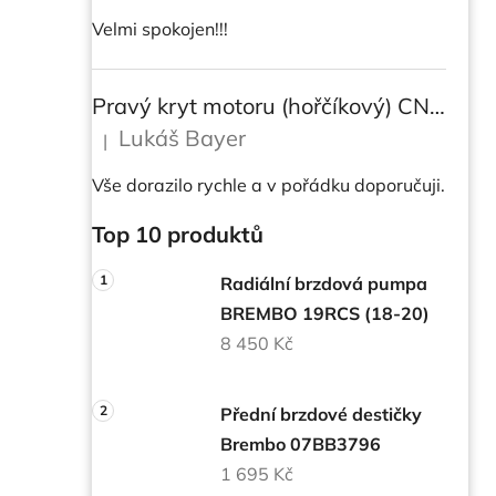
Velmi spokojen!!!
Pravý kryt motoru (hořčíkový) CNC RACING pro instalaci transparetního krytu spojky pro DUCATI Multistrada/ Diavel V4/ V4S
Lukáš Bayer
|
Hodnocení produktu je 5 z 5 hvězdiček.
Vše dorazilo rychle a v pořádku doporučuji.
Top 10 produktů
Radiální brzdová pumpa
BREMBO 19RCS (18-20)
8 450 Kč
Přední brzdové destičky
Brembo 07BB3796
1 695 Kč