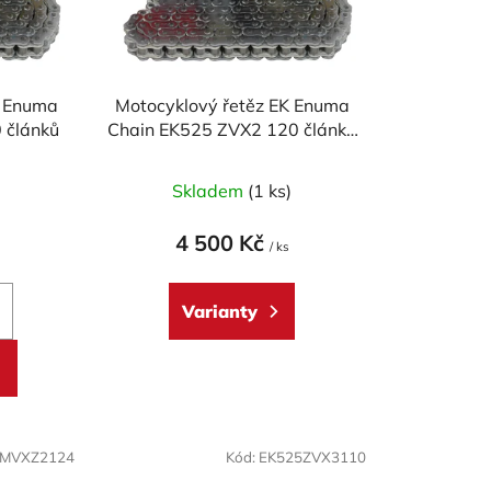
o
d
u
k
K Enuma
Motocyklový řetěz EK Enuma
t
 článků
Chain EK525 ZVX2 120 článků
ů
ZST-technologie
)
Skladem
(1 ks)
4 500 Kč
/ ks
Varianty
5MVXZ2124
Kód:
EK525ZVX3110