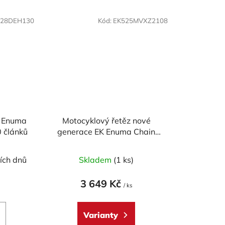
428DEH130
Kód:
EK525MVXZ2108
K Enuma
Motocyklový řetěz nové
 článků
generace EK Enuma Chain
EK525 MVXZ2 108 článků
ích dnů
Skladem
(1 ks)
3 649 Kč
/ ks
Varianty