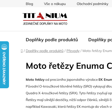
Přejít
Blog
Vše o nákupu
Obchodní podmínky
na
obsah
Doplňky podle produktů
Doplňky p
Domů
/
Doplňky podle produktů
/
Převody
/
Moto řetězy Enuma
Moto řetězy Enuma Ch
Moto řetězy
od precizního japonského výrobce
EK Enum
Původní O-kroužkové těsněné řetězy (SRO) vykayují dlouh
Quadra X-kroužkové řetězy (SRX). Tyto řetězy zvyšují o
Řetězy mají silnější destičky, nižší odpor článků, silnějš
například Kawasaki, která řetězy EK montuje do všech svý