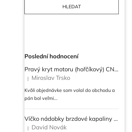
HLEDAT
Poslední hodnocení
Pravý kryt motoru (hořčíkový) CNC RACING pro instalaci transparetního krytu spojky pro Ducati Streetfighter V4/V4S
Miroslav Trsko
|
Hodnocení produktu je 5 z 5 hvězdiček.
Kvôli objednávke som volal do obchodu a
pán bol veľmi...
Víčko nádobky brzdové kapaliny CNC Racing - BICOLOR
David Novák
|
Hodnocení produktu je 5 z 5 hvězdiček.