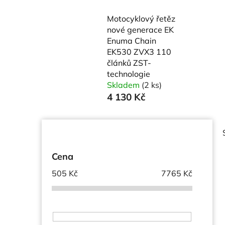
Motocyklový řetěz
nové generace EK
Enuma Chain
EK530 ZVX3 110
článků ZST-
technologie
Skladem
(2 ks)
4 130 Kč
P
o
s
Cena
t
505
Kč
7765
Kč
r
a
i
n
n