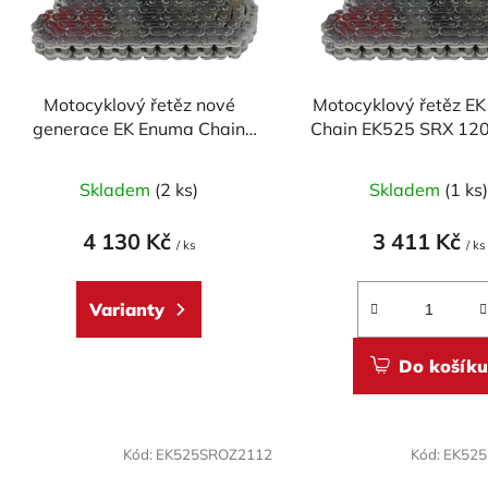
p
r
o
d
Motocyklový řetěz nové
Motocyklový řetěz E
u
generace EK Enuma Chain
Chain EK525 SRX 120
k
EK530 ZVX3 110 článků ZST-
t
technologie
Skladem
(2 ks)
Skladem
(1 ks
ů
4 130 Kč
3 411 Kč
/ ks
/ ks
Varianty
Do košíku
Kód:
EK525SROZ2112
Kód:
EK52