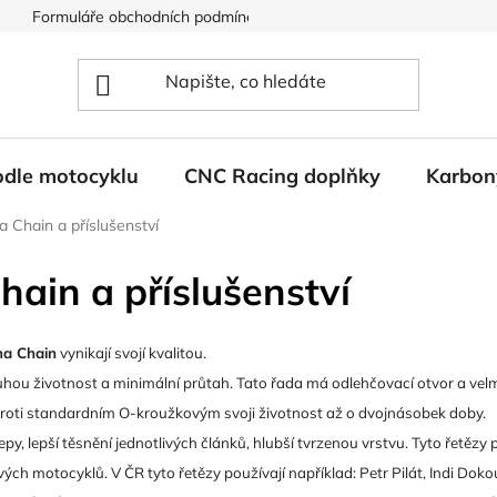
Formuláře obchodních podmínek
Ochrana osobních údajů
odle motocyklu
CNC Racing doplňky
Karbon
 Chain a příslušenství
ain a příslušenství
a Chain
vynikají svojí kvalitou.
ou životnost a minimální průtah. Tato řada má odlehčovací otvor a velmi 
proti standardním O-kroužkovým svoji životnost až o dvojnásobek doby.
í čepy, lepší těsnění jednotlivých článků, hlubší tvrzenou vrstvu. Tyto řet
ch motocyklů. V ČR tyto řetězy používají například: Petr Pilát, Indi Doko