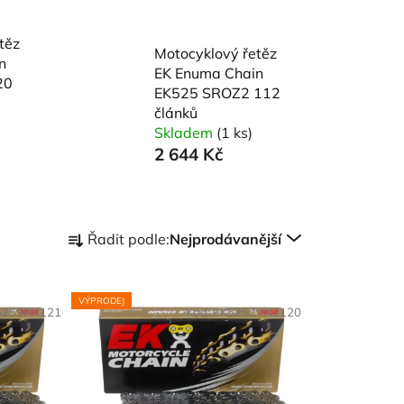
těz
Motocyklový řetěz
n
EK Enuma Chain
20
EK525 SROZ2 112
článků
Skladem
(1 ks)
2 644 Kč
Ř
Řadit podle:
Nejprodávanější
a
z
e
VÝPRODEJ
525SRX121
Kód:
EK525ZVX2120
n
í
p
r