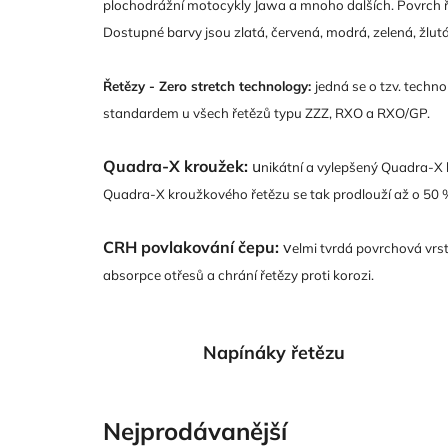
plochodrážní motocykly Jawa a mnoho dalších. Povrch ře
Dostupné barvy jsou zlatá, červená, modrá, zelená, žlut
Řetězy - Zero stretch technology:
j
edná se o tzv. techno
standardem u všech řetězů typu ZZZ, RXO a RXO/GP.
Quadra-X kroužek:
u
nikátní a vylepšený Quadra-X 
Quadra-X kroužkového řetězu se tak prodlouží až o 50 %
CRH povlakování čepu:
v
elmi tvrdá povrchová vrst
absorpce otřesů a chrání řetězy proti korozi.
Napínáky řetězu
Nejprodávanější