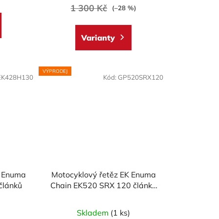
1 300 Kč
(–28 %)
Varianty
VÝPRODEJ
EK428H130
Kód:
GP520SRX120
K Enuma
Motocyklový řetěz EK Enuma
článků
Chain EK520 SRX 120 článků
ZLATÝ
)
Skladem
(1 ks)