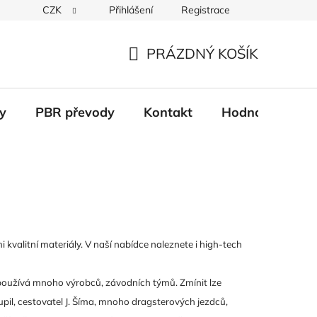
CZK
Přihlášení
Registrace
Věrnostní systém
Moje objednávka
PRÁZDNÝ KOŠÍK
NÁKUPNÍ
KOŠÍK
y
PBR převody
Kontakt
Hodnocení obc
kvalitní materiály. V naší nabídce naleznete i high-tech
ězy používá mnoho výrobců, závodních týmů. Zmínit lze
upil, cestovatel J. Šíma, mnoho dragsterových jezdců,