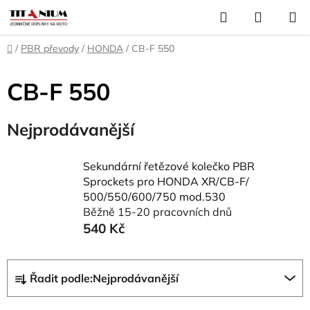
Přejít
Hledat
NÁKUP
na
KOŠÍK
obsah
Domů
/
PBR převody
/
HONDA
/
CB-F 550
CB-F 550
Nejprodávanější
Sekundární řetězové kolečko PBR
Sprockets pro HONDA XR/CB-F/
500/550/600/750 mod.530
Běžně 15-20 pracovních dnů
540 Kč
Ř
Řadit podle:
Nejprodávanější
a
z