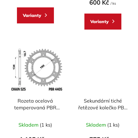
600 Kč
/ ks
Varianty
Varianty
Rozeta ocelová
Sekundární tiché
temperovaná PBR
řetězové kolečko PBR
Sprockets pro HONDA
Sprockets RSS pro
CBR/CBR-F/ CBR-
Honda
Skladem
(1 ks)
Skladem
(1 ks)
RR/600/1000 /NT
600/650/900/1000/1100/
1100 mod.525
CBR/CB-F/CRF Africa