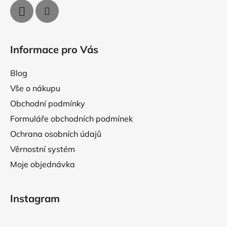
v
ý
p
i
Informace pro Vás
s
u
Blog
Vše o nákupu
Obchodní podmínky
Formuláře obchodních podmínek
Ochrana osobních údajů
Věrnostní systém
Moje objednávka
Instagram