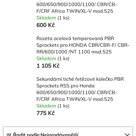
600/650/900/1000/1100/ CBR/CB-
F/CRF Africa TWIN/XL-V mod.525
Skladem
(1 ks)
600 Kč
Rozeta ocelová temperovaná PBR
Sprockets pro HONDA CBR/CBR-F/ CBR-
RR/600/1000 /NT 1100 mod.525
Skladem
(1 ks)
1 105 Kč
Sekundární tiché řetězové kolečko PBR
Sprockets RSS pro Honda
600/650/900/1000/1100/ CBR/CB-
F/CRF Africa TWIN/XL-V mod.525
Skladem
(1 ks)
775 Kč
Ř
Řadit podle:
Nejprodávanější