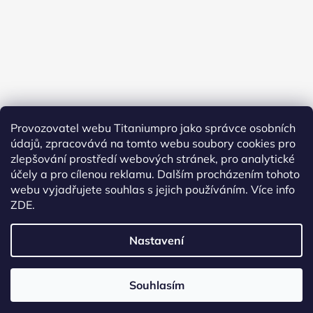
Provozovatel webu Titaniumpro jako správce osobních
údajů, zpracovává na tomto webu soubory cookies pro
Sledovat na Instagramu
zlepšování prostředí webových stránek, pro analytické
účely a pro cílenou reklamu. Dalším procházením tohoto
Facebook
webu vyjadřujete souhlas s jejich používáním.
Více info
ZDE.
Nastavení
Vytvořil Shoptet
Souhlasím
Copyright 2026
TitaniumPro
. Všechna práva
vyhrazena.