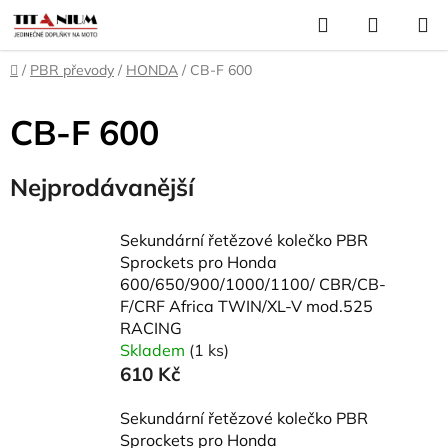
Přejít
Hledat
NÁKUP
na
KOŠÍK
obsah
Domů
/
PBR převody
/
HONDA
/
CB-F 600
CB-F 600
Nejprodávanější
Sekundární řetězové kolečko PBR
Sprockets pro Honda
600/650/900/1000/1100/ CBR/CB-
F/CRF Africa TWIN/XL-V mod.525
RACING
Skladem
(1 ks)
610 Kč
Sekundární řetězové kolečko PBR
Sprockets pro Honda