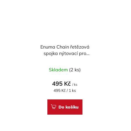
Enuma Chain řetězová
spojka nýtovací pro
řetěz 525 ZVX3
ČERVENÁ
Skladem
(2 ks)
495 Kč
/ ks
Měrná
495 Kč / 1 ks
cena:
Do košíku