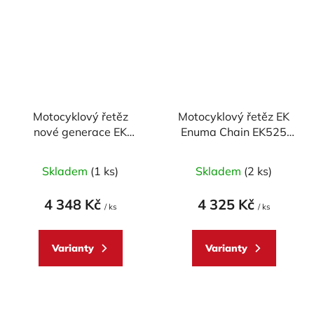
Motocyklový řetěz
Motocyklový řetěz EK
nové generace EK
Enuma Chain EK525
Enuma Chain EK525
ZVX3 110 článků ZST-
MVXZ2 124 článků
technologie
Skladem
(1 ks)
Skladem
(2 ks)
4 348 Kč
4 325 Kč
/ ks
/ ks
Varianty
Varianty