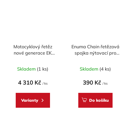
Motocyklový řetěz
Enuma Chain řetězová
nové generace EK
spojka nýtovací pro
Enuma Chain EK525
řetěz EK 530 MVXZ -
MVXZ2 114 článků
zlatá
Skladem
(1 ks)
Skladem
(4 ks)
4 310 Kč
390 Kč
/ ks
/ ks
Varianty
Do košíku