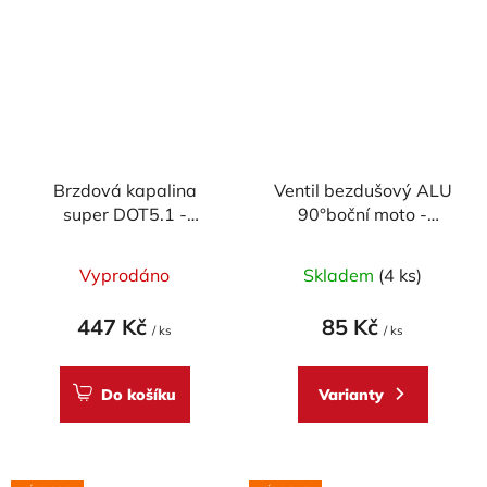
Brzdová kapalina
Ventil bezdušový ALU
super DOT5.1 -
90°boční moto -
Accossato (500ml)
průměr 8,3mm, včetně
čepičky
Vyprodáno
Skladem
(4 ks)
447 Kč
85 Kč
/ ks
/ ks
Do košíku
Varianty