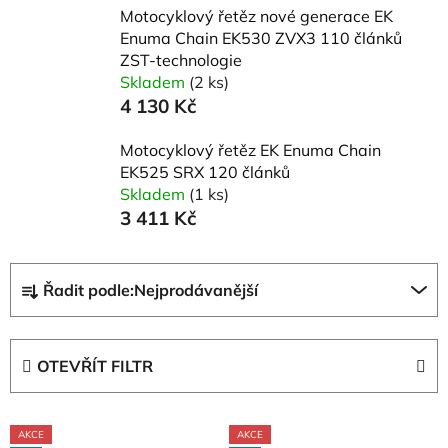
Motocyklový řetěz nové generace EK
Enuma Chain EK530 ZVX3 110 článků
ZST-technologie
Skladem
(2 ks)
4 130 Kč
Motocyklový řetěz EK Enuma Chain
EK525 SRX 120 článků
Skladem
(1 ks)
3 411 Kč
Ř
Řadit podle:
Nejprodávanější
a
z
e
OTEVŘÍT FILTR
n
í
V
p
AKCE
AKCE