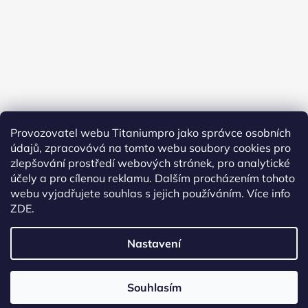
Provozovatel webu Titaniumpro jako správce osobních
údajů, zpracovává na tomto webu soubory cookies pro
Sledovat na Instagramu
zlepšování prostředí webových stránek, pro analytické
účely a pro cílenou reklamu. Dalším procházením tohoto
Facebook
webu vyjadřujete souhlas s jejich používáním.
Více info
ZDE.
Nastavení
Vytvořil Shoptet
Souhlasím
Copyright 2026
TitaniumPro
. Všechna práva
vyhrazena.