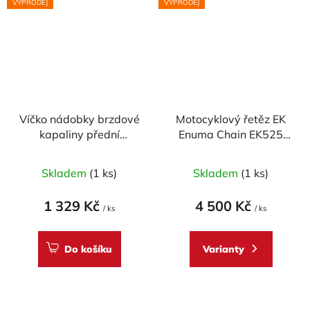
VÝPRODEJ
VÝPRODEJ
Víčko nádobky brzdové
Motocyklový řetěz EK
kapaliny přední
Enuma Chain EK525
CARBONWORLD pr.
ZVX2 120 článků ZST-
56 mm pro DUCATI -
technologie
Skladem
(1 ks)
Skladem
(1 ks)
CARBON
1 329 Kč
4 500 Kč
/ ks
/ ks
Do košíku
Varianty