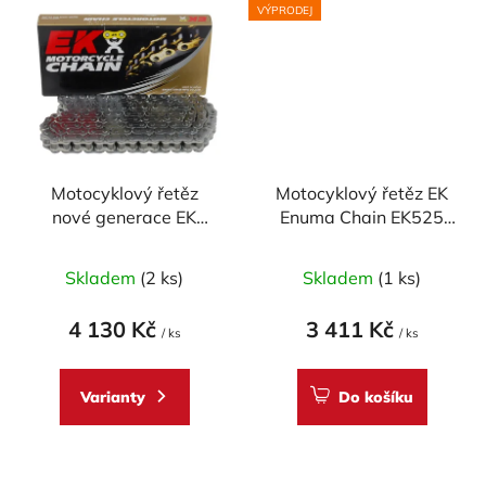
VÝPRODEJ
Motocyklový řetěz
Motocyklový řetěz EK
nové generace EK
Enuma Chain EK525
Enuma Chain EK530
SRX 120 článků
ZVX3 110 článků ZST-
Skladem
(2 ks)
Skladem
(1 ks)
technologie
4 130 Kč
3 411 Kč
/ ks
/ ks
Varianty
Do košíku