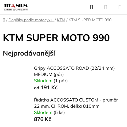
Přejít
Hledat
NÁKUP
na
KOŠÍK
obsah
Domů
/
Doplňky podle motocyklu
/
KTM
/
KTM SUPER MOTO 990
KTM SUPER MOTO 990
Nejprodávanější
Gripy ACCOSSATO ROAD (22/24 mm)
MEDIUM (pár)
Skladem
(1 pár)
191 Kč
od
Řídítka ACCOSSATO CUSTOM - průměr
22 mm, CHROM, délka 810mm
Skladem
(5 ks)
876 Kč