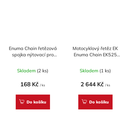
Enuma Chain řetězová
Motocyklový řetěz EK
spojka nýtovací pro
Enuma Chain EK525
řetěz EK520 SRX -
SROZ2 112 článků
zlatá
Skladem
(2 ks)
Skladem
(1 ks)
168 Kč
2 644 Kč
/ ks
/ ks
Do košíku
Do košíku