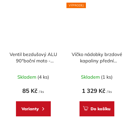
VÝPRODEJ
Ventil bezdušový ALU
Víčko nádobky brzdové
90°boční moto -
kapaliny přední
průměr 8,3mm, včetně
CARBONWORLD pr.
čepičky
56 mm pro DUCATI -
Skladem
(4 ks)
Skladem
(1 ks)
CARBON
85 Kč
1 329 Kč
/ ks
/ ks
Varianty
Do košíku