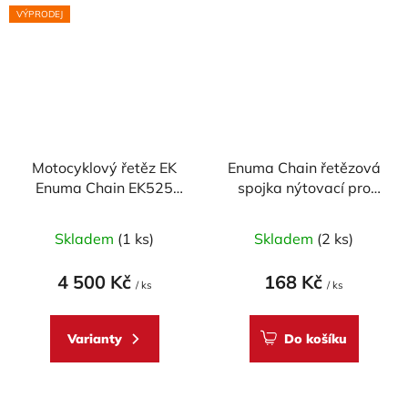
VÝPRODEJ
Motocyklový řetěz EK
Enuma Chain řetězová
Enuma Chain EK525
spojka nýtovací pro
ZVX2 120 článků ZST-
řetěz EK520 SRX -
technologie
zlatá
Skladem
(1 ks)
Skladem
(2 ks)
4 500 Kč
168 Kč
/ ks
/ ks
Varianty
Do košíku