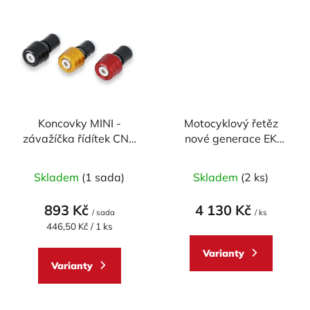
Koncovky MINI -
Motocyklový řetěz
závažíčka řídítek CNC
nové generace EK
RACING univerzální -
Enuma Chain EK530
pár
ZVX3 110 článků ZST-
Skladem
(1 sada)
Skladem
(2 ks)
technologie
893 Kč
4 130 Kč
/ sada
/ ks
Měrná
446,50 Kč / 1 ks
cena:
Varianty
Varianty