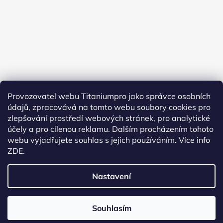
Provozovatel webu Titaniumpro jako správce osobních
údajů, zpracovává na tomto webu soubory cookies pro
Sledovat na Instagramu
zlepšování prostředí webových stránek, pro analytické
účely a pro cílenou reklamu. Dalším procházením tohoto
Facebook
webu vyjadřujete souhlas s jejich používáním.
Více info
ZDE.
Nastavení
Vytvořil Shoptet
Souhlasím
Copyright 2026
TitaniumPro
. Všechna práva
vyhrazena.