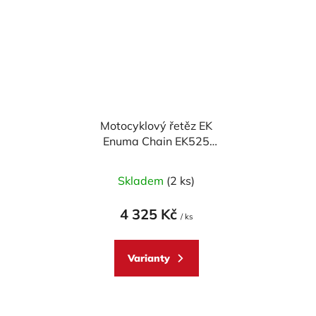
Motocyklový řetěz EK
Enuma Chain EK525
ZVX3 110 článků ZST-
technologie
Skladem
(2 ks)
4 325 Kč
/ ks
Varianty