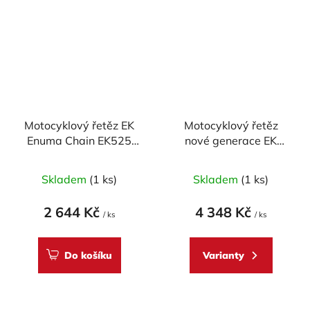
Motocyklový řetěz EK
Motocyklový řetěz
Enuma Chain EK525
nové generace EK
SROZ2 112 článků
Enuma Chain EK525
MVXZ2 124 článků
Skladem
(1 ks)
Skladem
(1 ks)
2 644 Kč
4 348 Kč
/ ks
/ ks
Do košíku
Varianty