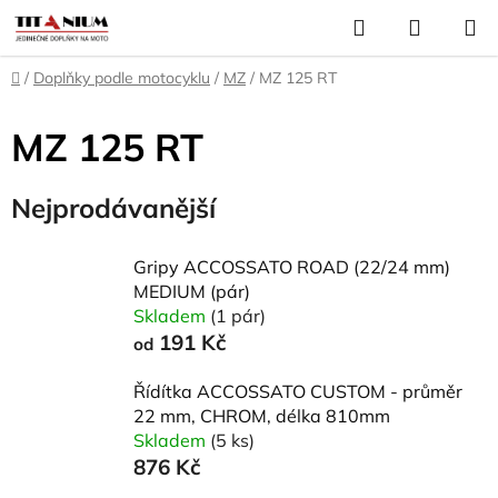
Přejít
Hledat
NÁKUP
na
KOŠÍK
obsah
Domů
/
Doplňky podle motocyklu
/
MZ
/
MZ 125 RT
MZ 125 RT
Nejprodávanější
Gripy ACCOSSATO ROAD (22/24 mm)
MEDIUM (pár)
Skladem
(1 pár)
191 Kč
od
Řídítka ACCOSSATO CUSTOM - průměr
22 mm, CHROM, délka 810mm
Skladem
(5 ks)
876 Kč