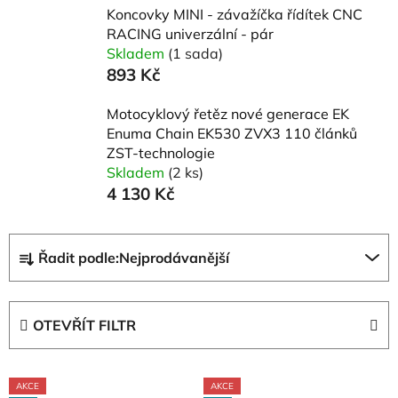
Koncovky MINI - závažíčka řídítek CNC
RACING univerzální - pár
Skladem
(1 sada)
893 Kč
Motocyklový řetěz nové generace EK
Enuma Chain EK530 ZVX3 110 článků
ZST-technologie
Skladem
(2 ks)
4 130 Kč
Ř
Řadit podle:
Nejprodávanější
a
z
e
OTEVŘÍT FILTR
n
í
V
p
AKCE
AKCE