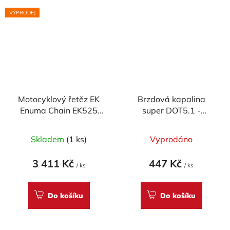
VÝPRODEJ
Motocyklový řetěz EK
Brzdová kapalina
Enuma Chain EK525
super DOT5.1 -
SRX 120 článků
Accossato (500ml)
Skladem
(1 ks)
Vyprodáno
3 411 Kč
447 Kč
/ ks
/ ks
Do košíku
Do košíku