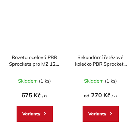
Rozeta ocelová PBR
Sekundární řetězové
Sprockets pro MZ 125/
kolečko PBR Sprockets
GILERA 125 mod.428
pro DERBI GPR/
Průměrné
Průměrné
KAWASAKI/ MZ/
Skladem
(1 ks)
Skladem
(1 ks)
hodnocení
YAMAHA
hodnocení
80/85/125/200/250
produktu
produktu
675 Kč
270 Kč
od
/ ks
mod.428
/ ks
je
je
5,0
5,0
Varianty
Varianty
z
z
5
5
hvězdiček.
hvězdiček.