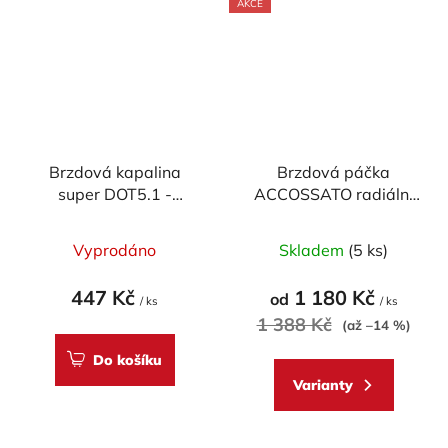
AKCE
Brzdová kapalina
Brzdová páčka
super DOT5.1 -
ACCOSSATO radiální
Accossato (500ml)
pevná pro
ACCOSSATO/BREMBO
Vyprodáno
Skladem
(5 ks)
pumpy (NE pro OEM)
447 Kč
1 180 Kč
od
/ ks
/ ks
1 388 Kč
(až –14 %)
Do košíku
Varianty