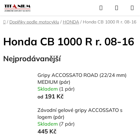
Přejít
Hledat
NÁKUP
na
KOŠÍK
obsah
Domů
/
Doplňky podle motocyklu
/
HONDA
/
Honda CB 1000 R r. 08-16
Honda CB 1000 R r. 08-16
Nejprodávanější
Gripy ACCOSSATO ROAD (22/24 mm)
MEDIUM (pár)
Skladem
(1 pár)
191 Kč
od
Závodní gelové gripy ACCOSSATO s
logem (pár)
Skladem
(7 pár)
445 Kč