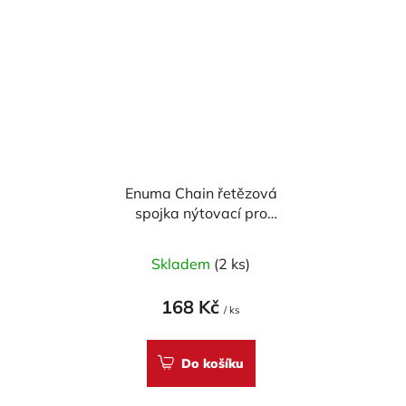
Enuma Chain řetězová
spojka nýtovací pro
řetěz EK520 SRX -
zlatá
Skladem
(2 ks)
168 Kč
/ ks
Do košíku