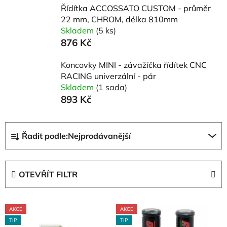
Řídítka ACCOSSATO CUSTOM - průměr
22 mm, CHROM, délka 810mm
Skladem
(5 ks)
876 Kč
Koncovky MINI - závažíčka řídítek CNC
RACING univerzální - pár
Skladem
(1 sada)
893 Kč
Ř
Řadit podle:
Nejprodávanější
a
z
e
OTEVŘÍT FILTR
n
í
V
p
AKCE
AKCE
ý
r
TIP
TIP