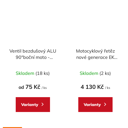
Ventil bezdušový ALU
Motocyklový řetěz
90°boční moto -
nové generace EK
průměr 11,3mm,
Enuma Chain EK530
včetně čepičky
ZVX3 110 článků ZST-
Skladem
(18 ks)
Skladem
(2 ks)
technologie
75 Kč
4 130 Kč
od
/ ks
/ ks
Varianty
Varianty