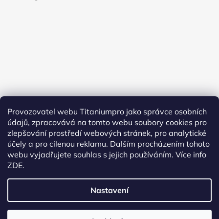
Provozovatel webu Titaniumpro jako správce osobních
údajů, zpracovává na tomto webu soubory cookies pro
Sledovat na Instagramu
zlepšování prostředí webových stránek, pro analytické
účely a pro cílenou reklamu. Dalším procházením tohoto
Facebook
webu vyjadřujete souhlas s jejich používáním.
Více info
ZDE.
Nastavení
Vytvořil Shoptet