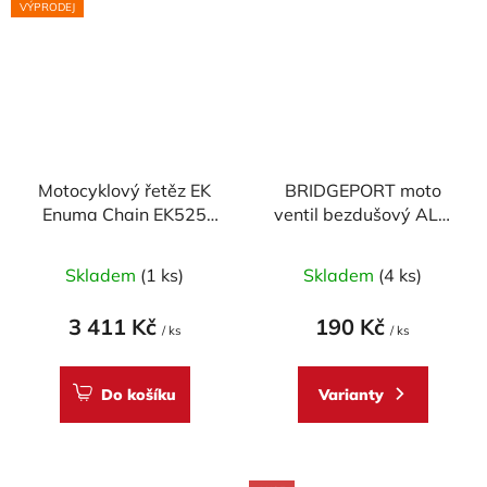
VÝPRODEJ
Motocyklový řetěz EK
BRIDGEPORT moto
Enuma Chain EK525
ventil bezdušový ALU
SRX 120 článků
boční-90° průměr
Průměrné
11,3mm
Skladem
(1 ks)
Skladem
(4 ks)
hodnocení
produktu
3 411 Kč
190 Kč
/ ks
/ ks
je
5,0
Do košíku
Varianty
z
5
hvězdiček.