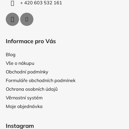
ý
+ 420 603 532 161
p
i
s
u
Informace pro Vás
Blog
Vše o nákupu
Obchodní podmínky
Formuláře obchodních podmínek
Ochrana osobních údajů
Věrnostní systém
Moje objednávka
Instagram