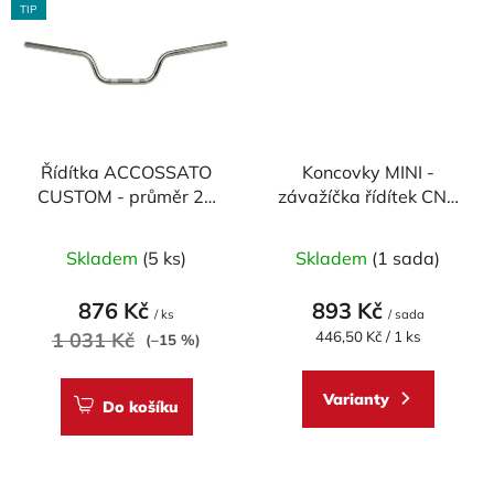
TIP
Řídítka ACCOSSATO
Koncovky MINI -
CUSTOM - průměr 22
závažíčka řídítek CNC
mm, CHROM, délka
RACING univerzální -
Průměrné
810mm
pár
Skladem
(5 ks)
Skladem
(1 sada)
hodnocení
produktu
876 Kč
893 Kč
/ ks
/ sada
je
Měrná
1 031 Kč
446,50 Kč / 1 ks
(–15 %)
cena:
5,0
z
Varianty
Do košíku
5
hvězdiček.