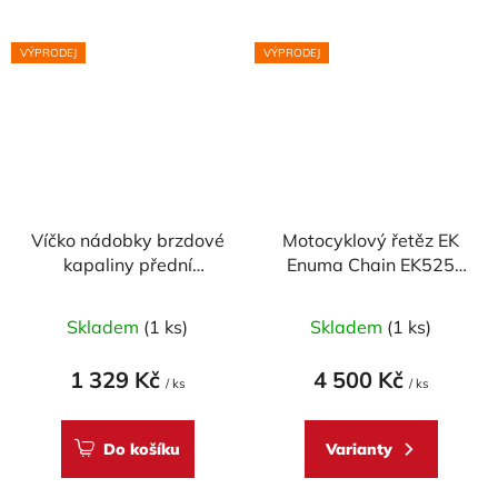
VÝPRODEJ
VÝPRODEJ
Víčko nádobky brzdové
Motocyklový řetěz EK
kapaliny přední
Enuma Chain EK525
CARBONWORLD pr.
ZVX2 120 článků ZST-
56 mm pro DUCATI -
technologie
Skladem
(1 ks)
Skladem
(1 ks)
CARBON
1 329 Kč
4 500 Kč
/ ks
/ ks
Do košíku
Varianty