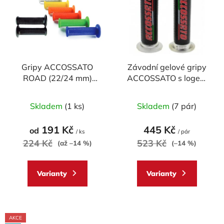
p
o
i
d
s
u
p
k
r
t
Gripy ACCOSSATO
Závodní gelové gripy
o
ů
ROAD (22/24 mm)
ACCOSSATO s logem
d
MEDIUM (pár)
(pár)
u
Průměrné
Průměrné
Skladem
(1 ks)
Skladem
(7 pár)
k
hodnocení
hodnocení
t
produktu
produktu
191 Kč
445 Kč
od
ů
/ ks
/ pár
je
je
224 Kč
523 Kč
(až –14 %)
(–14 %)
5,0
5,0
z
z
Varianty
Varianty
5
5
hvězdiček.
hvězdiček.
AKCE