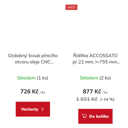
AKCE
Ozdobný šroub plnicího
Řídítka ACCOSSATO
otvoru oleje CNC
pr.22 mm, l=755 mm,
RACING - M20x2,5
OCEL CHROM, model
Průměrné
Průměrné
mm (design CORSE)
SUPERBIKE
Skladem
(1 ks)
Skladem
(2 ks)
hodnocení
hodnocení
produktu
produktu
726 Kč
877 Kč
/ ks
/ ks
je
je
1 031 Kč
(–14 %)
5,0
5,0
Varianty
z
z
Do košíku
5
5
hvězdiček.
hvězdiček.