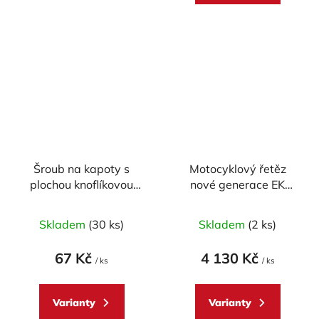
hvězdiček.
hvězdiček.
Šroub na kapoty s
Motocyklový řetěz
plochou knoflíkovou
nové generace EK
hlavou M6 x 20 mm
Enuma Chain EK530
ZVX3 110 článků ZST-
Skladem
(30 ks)
Skladem
(2 ks)
technologie
67 Kč
4 130 Kč
/ ks
/ ks
Varianty
Varianty