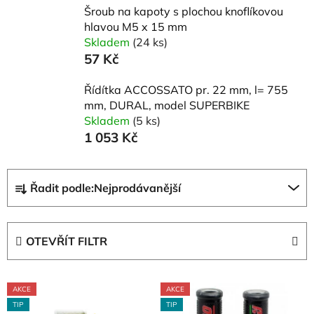
Šroub na kapoty s plochou knoflíkovou
hlavou M5 x 15 mm
Skladem
(24 ks)
57 Kč
Řídítka ACCOSSATO pr. 22 mm, l= 755
mm, DURAL, model SUPERBIKE
Skladem
(5 ks)
1 053 Kč
Ř
Řadit podle:
Nejprodávanější
a
z
e
OTEVŘÍT FILTR
n
í
V
p
AKCE
AKCE
ý
r
TIP
TIP