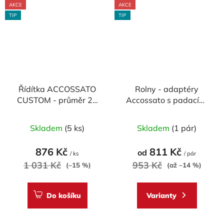
AKCE
AKCE
TIP
TIP
Řídítka ACCOSSATO
Rolny - adaptéry
CUSTOM - průměr 22
Accossato s padacími
mm, CHROM, délka
hříbky - závit M8
Průměrné
810mm
Skladem
(5 ks)
Skladem
(1 pár)
hodnocení
produktu
876 Kč
811 Kč
od
/ ks
/ pár
je
1 031 Kč
953 Kč
(–15 %)
(až –14 %)
5,0
z
Do košíku
Varianty
5
hvězdiček.