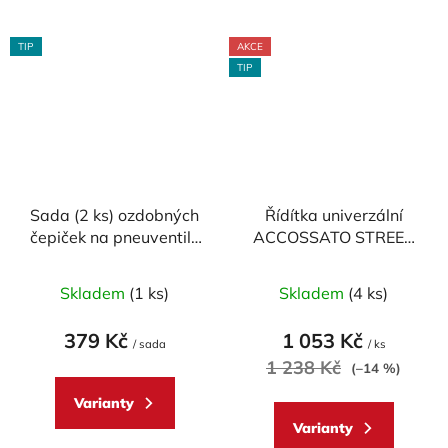
TIP
AKCE
TIP
Sada (2 ks) ozdobných
Řídítka univerzální
čepiček na pneuventily
ACCOSSATO STREET
CNC RACING
pr.22 mm DURAL
Průměrné
Průměrné
Skladem
(1 ks)
Skladem
(4 ks)
hodnocení
hodnocení
produktu
produktu
379 Kč
1 053 Kč
/ sada
/ ks
je
je
1 238 Kč
(–14 %)
5,0
4,7
Varianty
z
z
Varianty
5
5