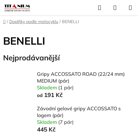
Přejít
Hledat
NÁKUP
na
KOŠÍK
obsah
Domů
/
Doplňky podle motocyklu
/
BENELLI
BENELLI
Nejprodávanější
Gripy ACCOSSATO ROAD (22/24 mm)
MEDIUM (pár)
Skladem
(1 pár)
191 Kč
od
Závodní gelové gripy ACCOSSATO s
logem (pár)
Skladem
(7 pár)
445 Kč