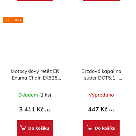
VÝPRODEJ
Motocyklový řetěz EK
Brzdová kapalina
Enuma Chain EK525
super DOT5.1 -
SRX 120 článků
Accossato (500ml)
Skladem
(1 ks)
Vyprodáno
3 411 Kč
447 Kč
/ ks
/ ks
Do košíku
Do košíku