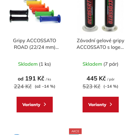
p
o
i
d
s
u
p
k
r
t
Gripy ACCOSSATO
Závodní gelové gripy
o
ů
ROAD (22/24 mm)
ACCOSSATO s logem
d
MEDIUM (pár)
(pár)
u
Průměrné
Průměrné
Skladem
(1 ks)
Skladem
(7 pár)
k
hodnocení
hodnocení
t
produktu
produktu
191 Kč
445 Kč
od
ů
/ ks
/ pár
je
je
224 Kč
523 Kč
(až –14 %)
(–14 %)
5,0
5,0
z
z
Varianty
Varianty
5
5
hvězdiček.
hvězdiček.
AKCE