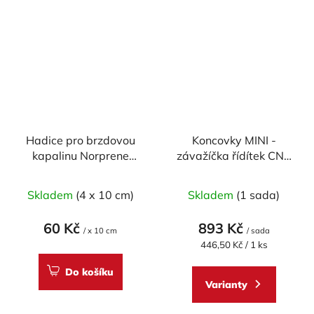
Hadice pro brzdovou
Koncovky MINI -
kapalinu Norprene
závažíčka řídítek CNC
průměr 6.4 x 2.4 mm -
RACING univerzální -
délka 10cm
pár
Skladem
(4 x 10 cm)
Skladem
(1 sada)
60 Kč
893 Kč
/ x 10 cm
/ sada
Měrná
446,50 Kč / 1 ks
cena:
Do košíku
Varianty