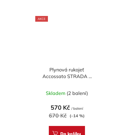
AKCE
Plynová rukojeť
Accossato STRADA s
gripy
Skladem
(2 balení)
570 Kč
/ balení
670 Kč
(–14 %)
Do košíku