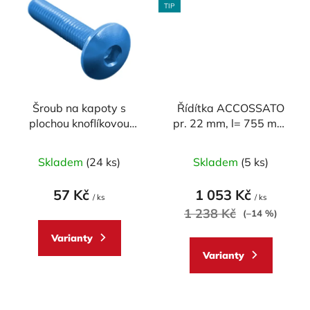
TIP
Šroub na kapoty s
Řídítka ACCOSSATO
plochou knoflíkovou
pr. 22 mm, l= 755 mm,
hlavou M5 x 15 mm
DURAL, model
Průměrné
SUPERBIKE
Skladem
(24 ks)
Skladem
(5 ks)
hodnocení
produktu
57 Kč
1 053 Kč
/ ks
/ ks
je
1 238 Kč
(–14 %)
5,0
Varianty
z
Varianty
5
hvězdiček.