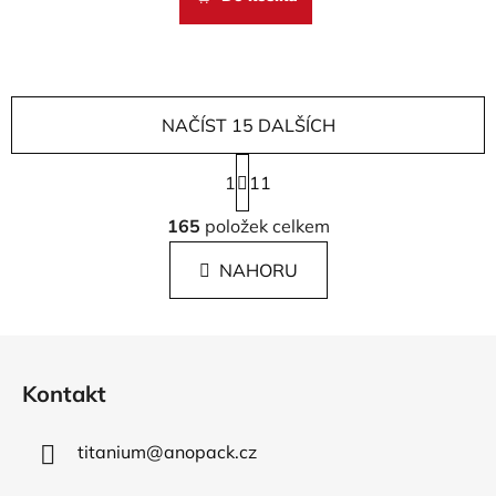
NAČÍST 15 DALŠÍCH
S
1
t
11
r
O
á
165
položek celkem
v
n
l
k
NAHORU
á
o
d
v
a
á
Z
c
n
á
í
í
Kontakt
p
p
r
a
v
titanium
@
anopack.cz
t
k
í