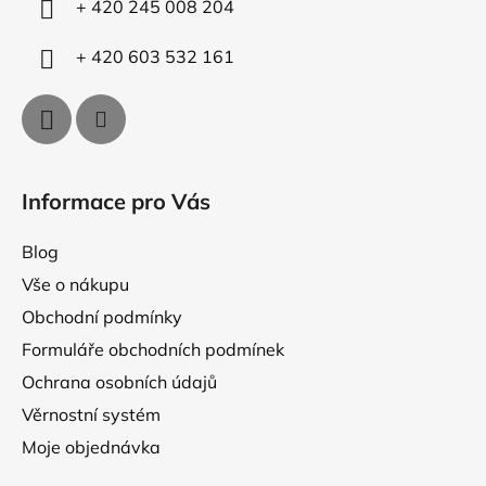
y
+ 420 245 008 204
v
ý
+ 420 603 532 161
p
i
s
u
Informace pro Vás
Blog
Vše o nákupu
Obchodní podmínky
Formuláře obchodních podmínek
Ochrana osobních údajů
Věrnostní systém
Moje objednávka