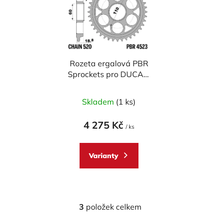
Rozeta ergalová PBR
Sprockets pro DUCATI
1098/1198/SF1099/MTS
1200 2007-2016
Skladem
(1 ks)
mod.520 RACING
4 275 Kč
/ ks
Varianty
3
položek celkem
O