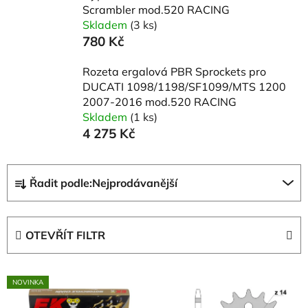
Scrambler mod.520 RACING
Skladem
(3 ks)
780 Kč
Rozeta ergalová PBR Sprockets pro
DUCATI 1098/1198/SF1099/MTS 1200
2007-2016 mod.520 RACING
Skladem
(1 ks)
4 275 Kč
Ř
Řadit podle:
Nejprodávanější
a
z
e
OTEVŘÍT FILTR
n
í
V
p
NOVINKA
ý
r