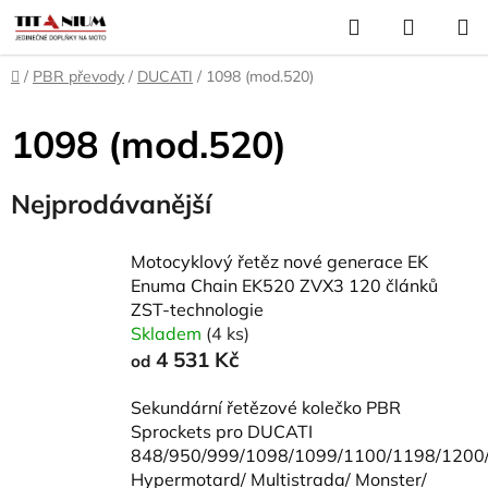
Přejít
Hledat
NÁKUP
na
KOŠÍK
obsah
Domů
/
PBR převody
/
DUCATI
/
1098 (mod.520)
1098 (mod.520)
Nejprodávanější
Motocyklový řetěz nové generace EK
Enuma Chain EK520 ZVX3 120 článků
ZST-technologie
Skladem
(4 ks)
4 531 Kč
od
Sekundární řetězové kolečko PBR
Sprockets pro DUCATI
848/950/999/1098/1099/1100/1198/1200
Hypermotard/ Multistrada/ Monster/