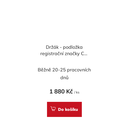
Držák - podložka
registrační značky CM
COMPOSIT pro
DUCATI od r. 2000
Běžně 20-25 pracovních
CARBON
dnů
1 880 Kč
/ ks
Do košíku