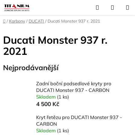
Přejít
Hledat
NÁKUP
na
KOŠÍK
obsah
Domů
/
Karbony
/
DUCATI
/
Ducati Monster 937 r. 2021
Ducati Monster 937 r.
2021
Nejprodávanější
Zadní boční podsedlové kryty pro
DUCATI Monster 937 - CARBON
Skladem
(1 ks)
4 500 Kč
Kryt řetězu pro DUCATI Monster 937 -
CARBON
Skladem
(1 ks)