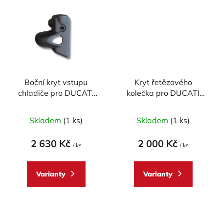
Boční kryt vstupu
Kryt řetězového
chladiče pro DUCATI
kolečka pro DUCATI
Monster 937 -
Monster 937 -
CARBON
CARBON
Skladem
(1 ks)
Skladem
(1 ks)
2 630 Kč
2 000 Kč
/ ks
/ ks
Varianty
Varianty