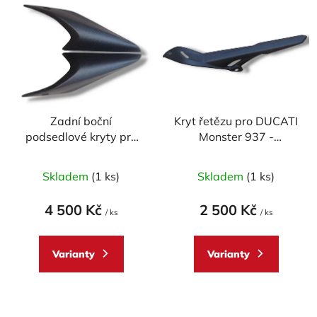
ý
r
p
o
i
d
s
u
p
k
r
t
Zadní boční
Kryt řetězu pro DUCATI
o
ů
podsedlové kryty pro
Monster 937 -
d
DUCATI Monster 937 -
CARBON
u
CARBON
Skladem
(1 ks)
Skladem
(1 ks)
k
t
4 500 Kč
2 500 Kč
ů
/ ks
/ ks
Varianty
Varianty