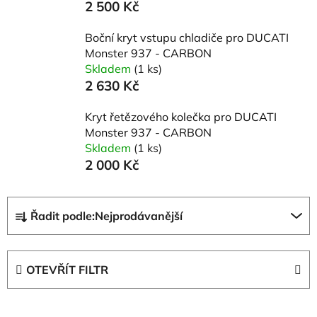
2 500 Kč
Boční kryt vstupu chladiče pro DUCATI
Monster 937 - CARBON
Skladem
(1 ks)
2 630 Kč
Kryt řetězového kolečka pro DUCATI
Monster 937 - CARBON
Skladem
(1 ks)
2 000 Kč
Ř
Řadit podle:
Nejprodávanější
a
z
e
OTEVŘÍT FILTR
n
í
V
p