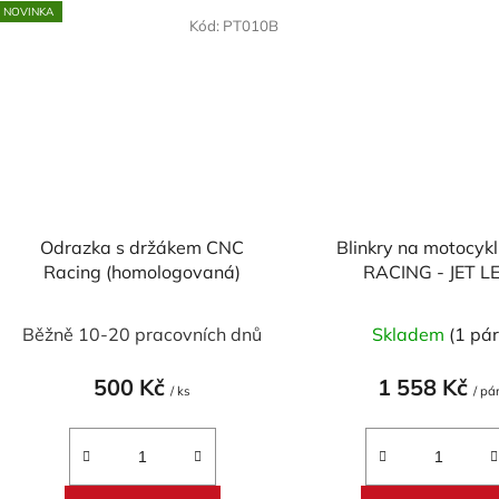
NOVINKA
Kód:
PT010B
Odrazka s držákem CNC
Blinkry na motocyk
Racing (homologovaná)
RACING - JET L
Běžně 10-20 pracovních dnů
Skladem
(1 pár
500 Kč
1 558 Kč
/ ks
/ pá