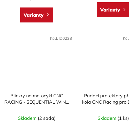
cena:
5,0
Varianty
z
Varianty
5
hvězdiček.
Kód:
ID023B
Kó
Blinkry na motocykl CNC
Padací protektory p
RACING - SEQUENTIAL WING
kola CNC Racing pro
- homologované
model RACE
Skladem
(2 sada)
Skladem
(1 ks