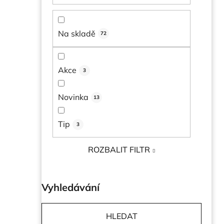
í
p
Na skladě
72
a
n
e
Akce
3
l
Novinka
13
Tip
3
ROZBALIT FILTR
Vyhledávání
HLEDAT