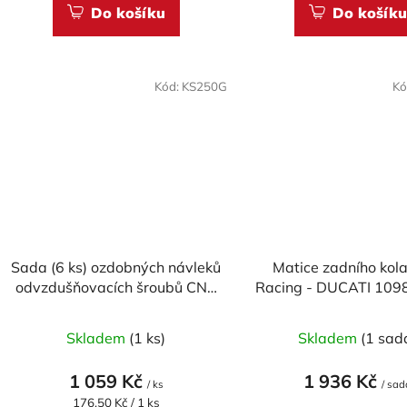
Do košíku
Do košíku
Kód:
KS250G
Kó
Sada (6 ks) ozdobných návleků
Matice zadního kol
odvzdušňovacích šroubů CNC
Racing - DUCATI 109
RACING pro DUCATI
1199/ 1299/ V4/ Di
Průměrné
(BREMBO)
Streetfighter/ Monste
Skladem
(1 ks)
Skladem
(1 sad
hodnocení
Multistrada 
produktu
1 059 Kč
1 936 Kč
/ ks
/ sad
je
Měrná
176,50 Kč / 1 ks