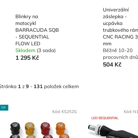
Univerzální
Blinkry na
záslepka -
motocykl
ucpávka
BARRACUDA SQB
trubkového rá
- SEQUENTIAL
CNC RACING 3
FLOW LED
mm
Skladem
(3 sada)
Běžně 10-20
1 295 Kč
pracovních dnů
504 Kč
Stránka
1
z
9
-
131
položek celkem
V
TIP
ý
Kód:
KS252G
Kód:
N
p
s