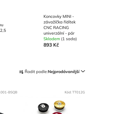
Koncovky MINI -
závažíčka řídítek
mu
CNC RACING
2,5
univerzální - pár
Skladem
(1 sada)
893 Kč
Ř
Řadit podle:
Nejprodávanější
a
z
e
1001-BSQB
Kód:
TT012G
n
í
p
r