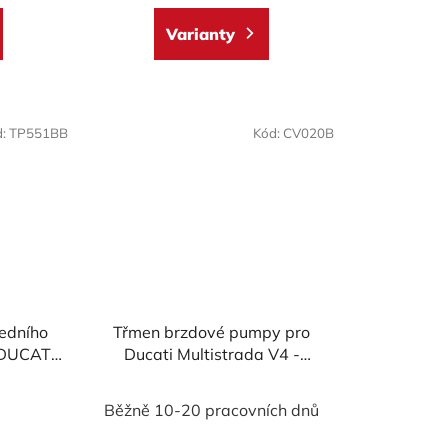
5,0
Varianty
z
5
hvězdiček.
d:
TP551BB
Kód:
CV020B
ředního
Třmen brzdové pumpy pro
 DUCATI
Ducati Multistrada V4 -
Multistrada V2 MY2025 -
levotočivý
)
Běžně 10-20 pracovních dnů