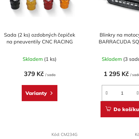
p
r
o
d
Sada (2 ks) ozdobných čepiček
Blinkry na motoc
u
na pneuventily CNC RACING
BARRACUDA SQ
k
SEQUENTIAL FLOW
Průměrné
t
Skladem
(1 ks)
Skladem
(3 sad
hodnocení
ů
produktu
379 Kč
1 295 Kč
/ sada
/ sad
je
5,0
Varianty
z
5
Do košíku
hvězdiček.
Kód:
CM234G
K