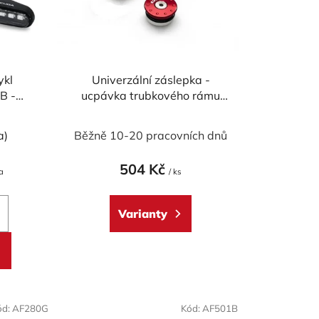
o
d
u
k
ykl
Univerzální záslepka -
t
B -
ucpávka trubkového rámu
ů
 LED
CNC RACING 32,5 mm
a)
Běžně 10-20 pracovních dnů
504 Kč
a
/ ks
Varianty
ód:
AF280G
Kód:
AF501B