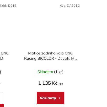
Kód:
ID015
Kód:
DA501G
l CNC
Matice zadního kola CNC
ED
Racing BICOLOR - Ducati, MV
Agusta
)
Skladem
(1 ks)
1 135 Kč
r
/ ks
Varianty