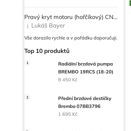
Pravý kryt motoru (hořčíkový) CNC RACING pro instalaci transparetního krytu spojky pro DUCATI Multistrada/ Diavel V4/ V4S
Lukáš Bayer
|
Hodnocení produktu je 5 z 5 hvězdiček.
Vše dorazilo rychle a v pořádku doporučuji.
Top 10 produktů
Radiální brzdová pumpa
BREMBO 19RCS (18-20)
8 450 Kč
Přední brzdové destičky
Brembo 07BB3796
1 695 Kč