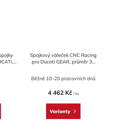
spojky
Spojkový váleček CNC Racing
CATI,
pro Ducati GEAR, průměr 30
m
mm
né
)
Běžně 10-20 pracovních dnů
ení
tu
4 462 Kč
/ ks
Varianty
ek.