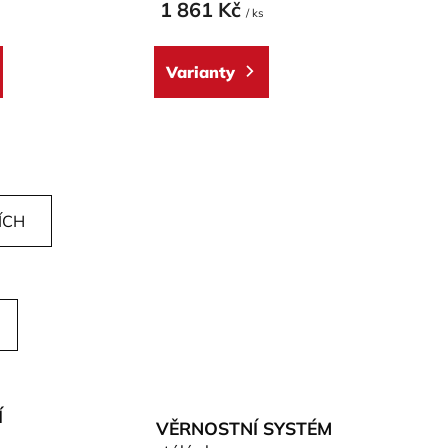
1 861 Kč
/ ks
Varianty
ÍCH
Í
VĚRNOSTNÍ SYSTÉM