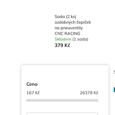
Sada (2 ks)
ozdobných čepiček
na pneuventily
CNC RACING
Skladem
(1 sada)
379 Kč
P
o
s
Cena
t
167
Kč
26378
Kč
r
a
i
n
n