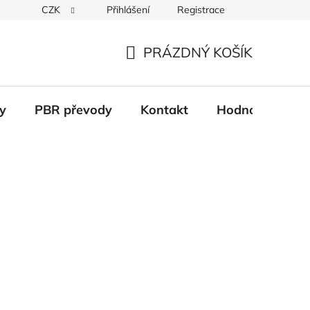
CZK
Přihlášení
Registrace
Věrnostní systém
Moje objednávka
PRÁZDNÝ KOŠÍK
NÁKUPNÍ
KOŠÍK
y
PBR převody
Kontakt
Hodnocení obc