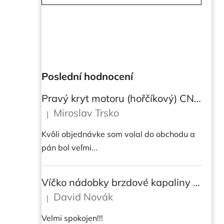
Poslední hodnocení
Pravý kryt motoru (hořčíkový) CNC RACING pro instalaci transparetního krytu spojky pro Ducati Streetfighter V4/V4S
Miroslav Trsko
|
Hodnocení produktu je 5 z 5 hvězdiček.
Kvôli objednávke som volal do obchodu a
pán bol veľmi...
Víčko nádobky brzdové kapaliny CNC Racing - BICOLOR
David Novák
|
Hodnocení produktu je 5 z 5 hvězdiček.
Velmi spokojen!!!