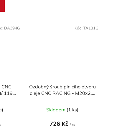
d:
DA394G
Kód:
TA131G
a CNC
Ozdobný šroub plnicího otvoru
8/ 1198/
oleje CNC RACING - M20x2,5
avel/
mm (design CORSE)
Průměrné
r 1200/
a)
Skladem
(1 ks)
(sada)
hodnocení
produktu
726 Kč
a
/ ks
je