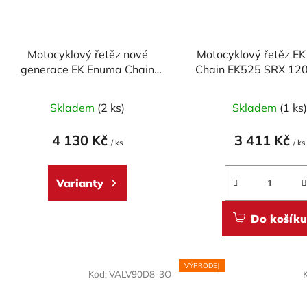
Motocyklový řetěz nové
Motocyklový řetěz E
generace EK Enuma Chain
Chain EK525 SRX 120
EK530 ZVX3 110 článků ZST-
technologie
Skladem
(2 ks)
Skladem
(1 ks
4 130 Kč
3 411 Kč
/ ks
/ ks
Varianty
Do košíku
VÝPRODEJ
Kód:
VALV90D8-3O