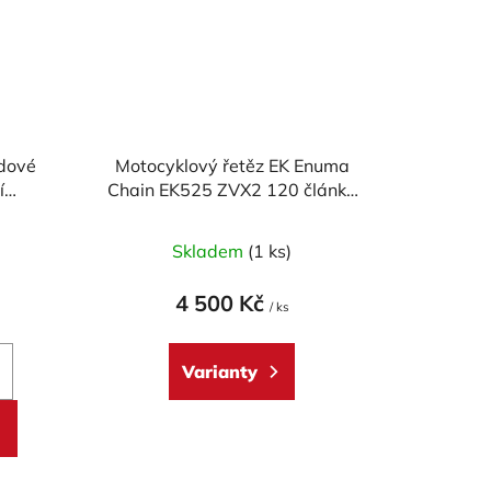
dové
Motocyklový řetěz EK Enuma
í
Chain EK525 ZVX2 120 článků
 56 mm
ZST-technologie
RBON
)
Skladem
(1 ks)
4 500 Kč
/ ks
Varianty