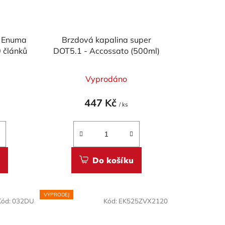
K Enuma
Brzdová kapalina super
 článků
DOT5.1 - Accossato (500ml)
)
Vyprodáno
447 Kč
/ ks
Do košíku
VÝPRODEJ
Kód:
032DU
Kód:
EK525ZVX2120