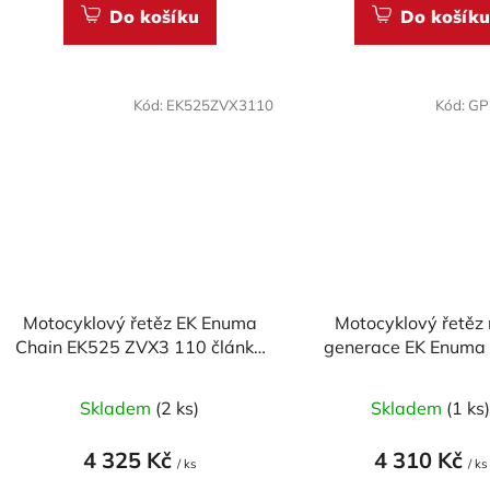
Do košíku
Do košíku
Kód:
EK525ZVX3110
Kód:
GP
Motocyklový řetěz EK Enuma
Motocyklový řetěz
Chain EK525 ZVX3 110 článků
generace EK Enuma
ZST-technologie
EK525 MVXZ2 114 č
Skladem
(2 ks)
Skladem
(1 ks
4 325 Kč
4 310 Kč
/ ks
/ ks