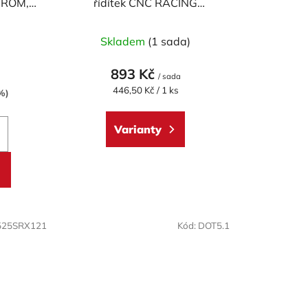
HROM,
řídítek CNC RACING
ů
univerzální - pár
né
)
Skladem
(1 sada)
ení
tu
893 Kč
/ sada
Měrná
446,50 Kč / 1 ks
%)
cena:
Varianty
ek.
525SRX121
Kód:
DOT5.1