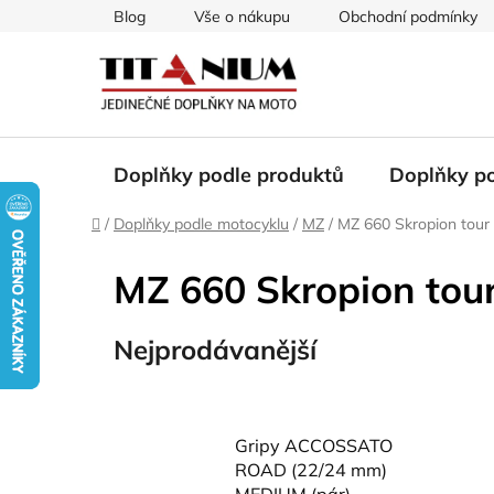
Přejít
Blog
Vše o nákupu
Obchodní podmínky
na
obsah
Doplňky podle produktů
Doplňky p
Domů
/
Doplňky podle motocyklu
/
MZ
/
MZ 660 Skropion tour
MZ 660 Skropion tou
Nejprodávanější
Gripy ACCOSSATO
ROAD (22/24 mm)
MEDIUM (pár)