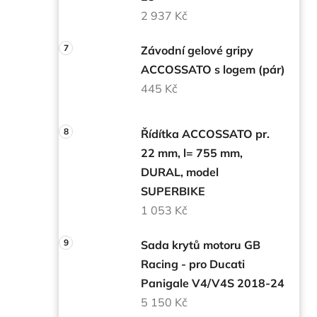
2 937 Kč
Závodní gelové gripy
ACCOSSATO s logem (pár)
445 Kč
Řídítka ACCOSSATO pr.
22 mm, l= 755 mm,
DURAL, model
SUPERBIKE
1 053 Kč
Sada krytů motoru GB
Racing - pro Ducati
Panigale V4/V4S 2018-24
5 150 Kč