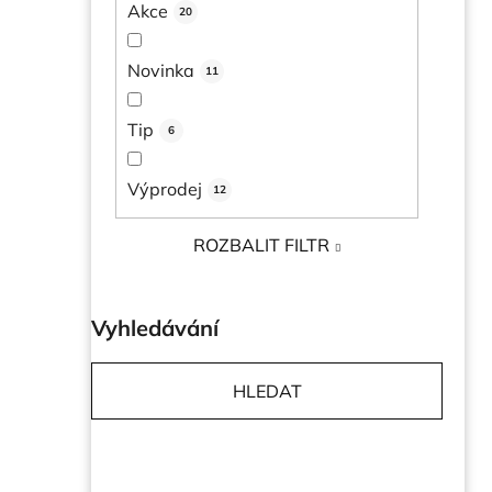
Akce
20
l
Novinka
11
Tip
6
Výprodej
12
ROZBALIT FILTR
Vyhledávání
HLEDAT