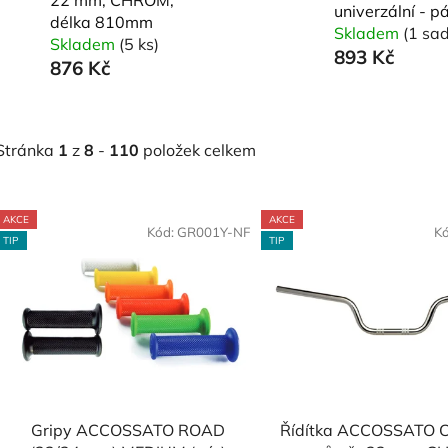
univerzální - p
délka 810mm
Skladem
(1 sa
Skladem
(5 ks)
893 Kč
876 Kč
Stránka
1
z
8
-
110
položek celkem
V
AKCE
AKCE
ý
Kód:
GR001Y-NF
K
TIP
TIP
p
s
p
r
o
d
Gripy ACCOSSATO ROAD
Řídítka ACCOSSATO
u