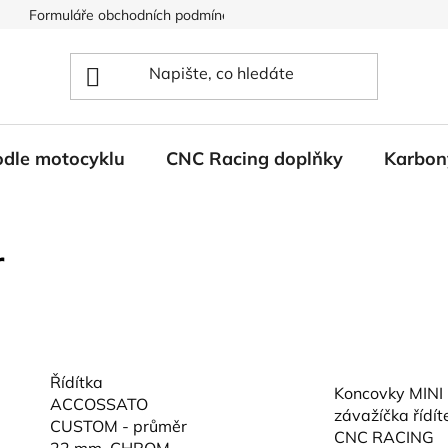
Formuláře obchodních podmínek
Ochrana osobních údajů
odle motocyklu
CNC Racing doplňky
Karbon
r
Řídítka
Koncovky MINI 
ACCOSSATO
závažíčka řídít
CUSTOM - průměr
CNC RACING
22 mm, CHROM,