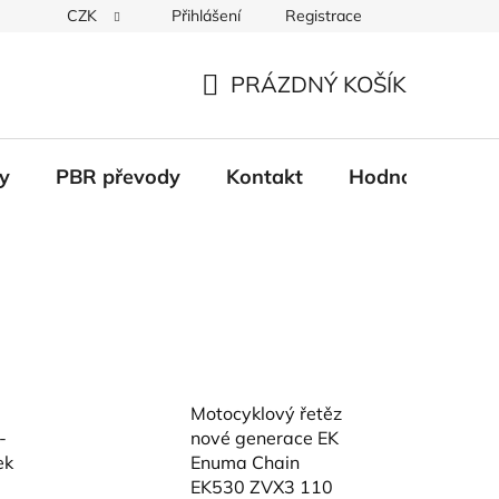
CZK
Přihlášení
Registrace
Věrnostní systém
Moje objednávka
PRÁZDNÝ KOŠÍK
NÁKUPNÍ
KOŠÍK
y
PBR převody
Kontakt
Hodnocení obc
Motocyklový řetěz
-
nové generace EK
ek
Enuma Chain
EK530 ZVX3 110