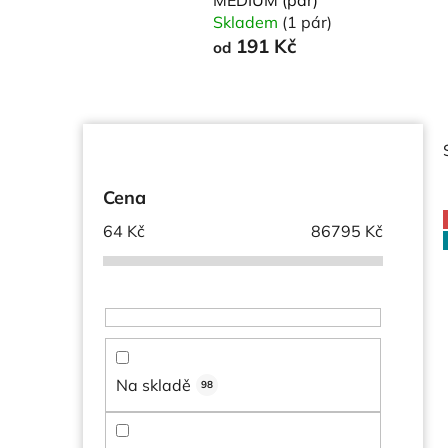
Skladem
(1 pár)
191 Kč
od
P
o
s
Cena
t
64
Kč
86795
Kč
r
a
i
n
n
í
p
Na skladě
98
a
n
e