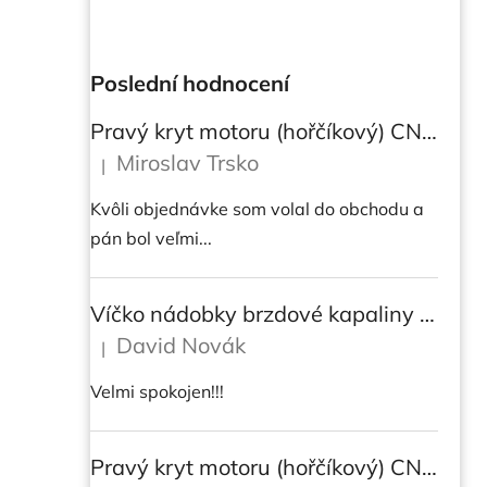
Poslední hodnocení
Pravý kryt motoru (hořčíkový) CNC RACING pro instalaci transparetního krytu spojky pro Ducati Streetfighter V4/V4S
Miroslav Trsko
|
Hodnocení produktu je 5 z 5 hvězdiček.
Kvôli objednávke som volal do obchodu a
pán bol veľmi...
Víčko nádobky brzdové kapaliny CNC Racing - BICOLOR
David Novák
|
Hodnocení produktu je 5 z 5 hvězdiček.
Velmi spokojen!!!
Pravý kryt motoru (hořčíkový) CNC RACING pro instalaci transparetního krytu spojky pro DUCATI Multistrada/ Diavel V4/ V4S