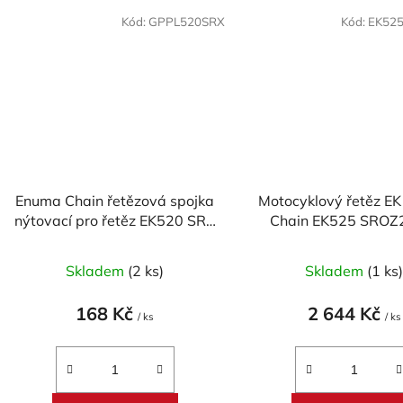
Kód:
GPPL520SRX
Kód:
EK52
Enuma Chain řetězová spojka
Motocyklový řetěz E
nýtovací pro řetěz EK520 SRX
Chain EK525 SROZ
- zlatá
článků
Skladem
(2 ks)
Skladem
(1 ks
168 Kč
2 644 Kč
/ ks
/ ks