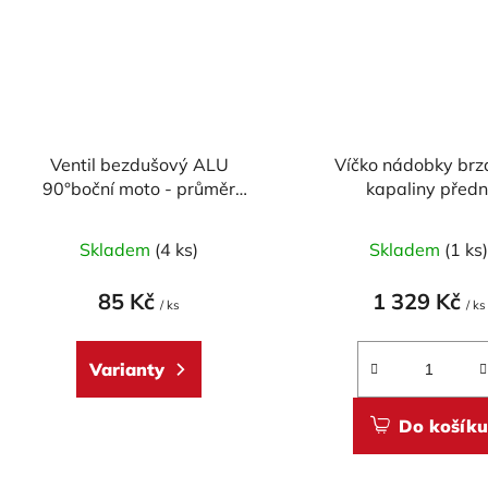
Ventil bezdušový ALU
Víčko nádobky brz
90°boční moto - průměr
kapaliny předn
8,3mm, včetně čepičky
CARBONWORLD pr.
pro DUCATI - CA
Skladem
(4 ks)
Skladem
(1 ks
85 Kč
1 329 Kč
/ ks
/ ks
Varianty
Do košíku