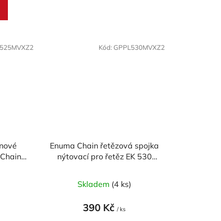
525MVXZ2
Kód:
GPPL530MVXZ2
 nové
Enuma Chain řetězová spojka
 Chain
nýtovací pro řetěz EK 530
lánků
MVXZ - zlatá
)
Skladem
(4 ks)
390 Kč
/ ks