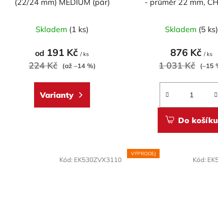
(22/24 mm) MEDIUM (pár)
- průměr 22 mm, C
k
délka 810mm
Průměrné
Průměr
t
Skladem
(1 ks)
Skladem
(5 ks
hodnocení
hodnoc
ů
produktu
produk
191 Kč
876 Kč
od
/ ks
/ ks
je
je
224 Kč
1 031 Kč
(až –14 %)
(–15 
5,0
5,0
z
z
Varianty
5
5
hvězdiček.
hvězdič
Do košíku
VÝPRODEJ
Kód:
EK530ZVX3110
Kód:
EK