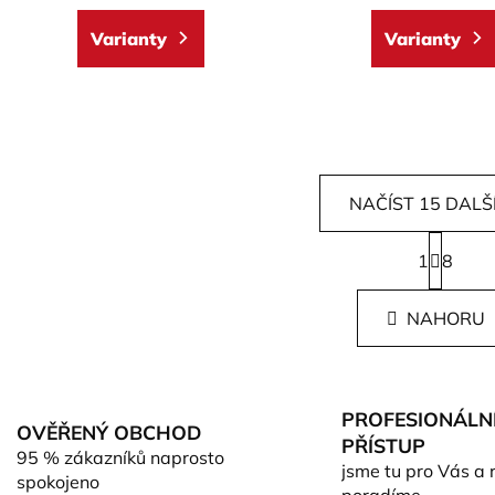
Varianty
Varianty
NAČÍST 15 DALŠ
S
1
t
8
O
r
v
á
l
NAHORU
n
á
k
d
o
v
a
á
c
PROFESIONÁLN
n
OVĚŘENÝ OBCHOD
í
PŘÍSTUP
í
95 % zákazníků naprosto
p
jsme tu pro Vás a 
spokojeno
r
poradíme