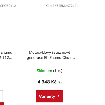
5SROZ2112
Kód:
EK525MVXZ2124
K Enuma
Motocyklový řetěz nové
2 112
generace EK Enuma Chain
EK525 MVXZ2 124 článků
)
Skladem
(1 ks)
4 348 Kč
/ ks
Varianty