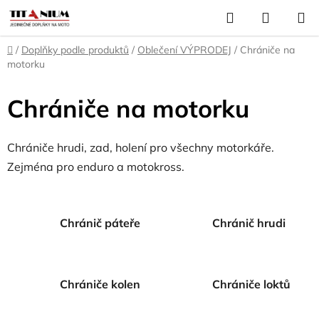
Přejít
Hledat
NÁKUP
na
KOŠÍK
obsah
Domů
/
Doplňky podle produktů
/
Oblečení VÝPRODEJ
/
Chrániče na
motorku
Chrániče na motorku
Chrániče hrudi, zad, holení pro všechny motorkáře.
Zejména pro enduro a motokross.
Chránič páteře
Chránič hrudi
Chrániče kolen
Chrániče loktů