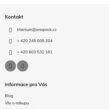
Z
á
Kontakt
p
a
titanium
@
anopack.cz
t
í
+ 420 245 008 204
+ 420 603 532 161
Informace pro Vás
Blog
Vše o nákupu