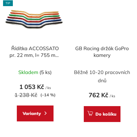
TIP
Řídítka ACCOSSATO
GB Racing držák GoPro
pr. 22 mm, l= 755 mm,
kamery
DURAL, model
Průměrné
SUPERBIKE
Skladem
(5 ks)
Běžně 10-20 pracovních
hodnocení
dnů
produktu
1 053 Kč
/ ks
je
762 Kč
1 238 Kč
(–14 %)
/ ks
5,0
z
Varianty
Do košíku
5
hvězdiček.