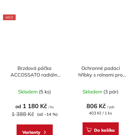
AKCE
Brzdová páčka
Ochranné padací
ACCOSSATO radiální
hříbky s rolnami pro
pevná pro
zadní stojan GB
ACCOSSATO/BREMBO
RACING - provedení
Skladem
(5 ks)
Skladem
(3 pár)
pumpy (NE pro OEM)
M8
1 180 Kč
806 Kč
od
/ ks
/ pár
Měrná
1 388 Kč
403 Kč / 1 ks
(až –14 %)
cena:
Do košíku
Varianty