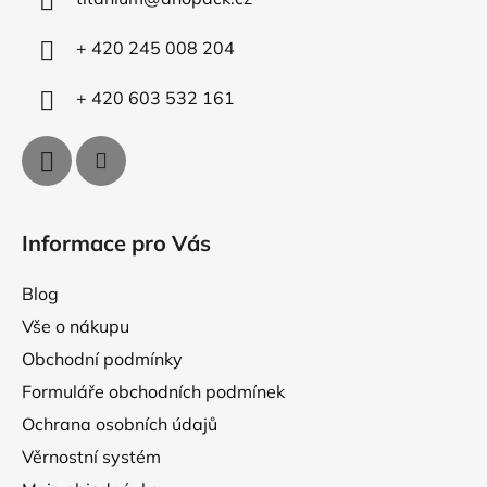
t
k
í
y
+ 420 245 008 204
v
ý
+ 420 603 532 161
p
i
s
u
Informace pro Vás
Blog
Vše o nákupu
Obchodní podmínky
Formuláře obchodních podmínek
Ochrana osobních údajů
Věrnostní systém