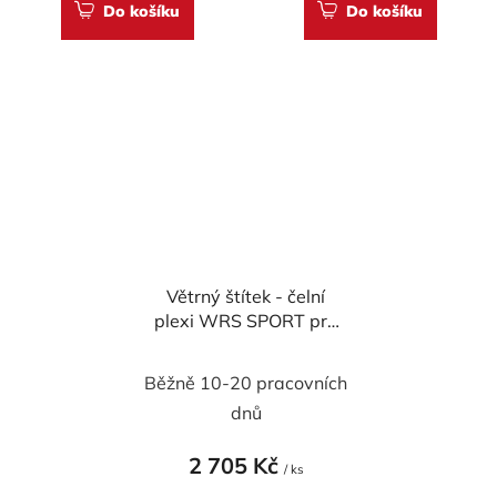
Do košíku
Do košíku
Větrný štítek - čelní
plexi WRS SPORT pro
KAWASAKI Z 900
2020-2024
Běžně 10-20 pracovních
dnů
2 705 Kč
/ ks