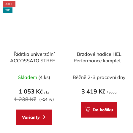
AKCE
TIP
Řídítka univerzální
Brzdové hadice HEL
ACCOSSATO STREET
Performance kompletní
pr.22 mm DURAL
set - 2x přední, 1x
Průměrné
Průměrné
zadní
Skladem
(4 ks)
Běžně 2-3 pracovní dny
hodnocení
hodnocení
produktu
produktu
1 053 Kč
3 419 Kč
/ ks
/ sada
je
je
1 238 Kč
(–14 %)
4,7
5,0
Do košíku
z
z
Varianty
5
5
hvězdiček.
hvězdiček.