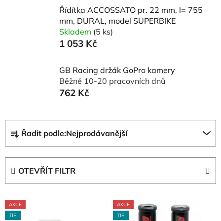
Řídítka ACCOSSATO pr. 22 mm, l= 755
mm, DURAL, model SUPERBIKE
Skladem
(5 ks)
1 053 Kč
GB Racing držák GoPro kamery
Běžně 10-20 pracovních dnů
762 Kč
Ř
Řadit podle:
Nejprodávanější
a
z
e
OTEVŘÍT FILTR
n
í
V
p
AKCE
AKCE
ý
r
TIP
TIP