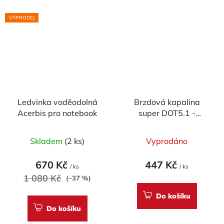
VÝPRODEJ
Ledvinka voděodolná
Brzdová kapalina
Acerbis pro notebook
super DOT5.1 -
Accossato (500ml)
Skladem
(2 ks)
Vyprodáno
670 Kč
447 Kč
/ ks
/ ks
1 080 Kč
(–37 %)
Do košíku
Do košíku