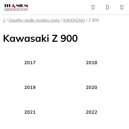
Přejít
Hledat
NÁKUP
na
KOŠÍK
obsah
Domů
/
Doplňky podle modelu moto
/
KAWASAKI
/
Z 900
Kawasaki Z 900
2017
2018
2019
2020
2021
2022