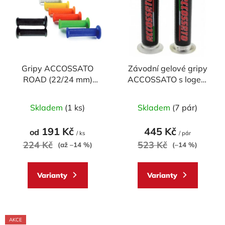
p
o
i
d
s
u
p
k
r
t
Gripy ACCOSSATO
Závodní gelové gripy
o
ů
ROAD (22/24 mm)
ACCOSSATO s logem
d
MEDIUM (pár)
(pár)
u
Průměrné
Průměrné
Skladem
(1 ks)
Skladem
(7 pár)
k
hodnocení
hodnocení
t
produktu
produktu
191 Kč
445 Kč
od
ů
/ ks
/ pár
je
je
224 Kč
523 Kč
(až –14 %)
(–14 %)
5,0
5,0
z
z
Varianty
Varianty
5
5
hvězdiček.
hvězdiček.
AKCE