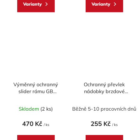
Varianty
Varianty
5
5
hvězdiček.
hvězdiček.
Výměnný ochranný
Ochranný převlek
slider rámu GB
nádobky brzdové
RACING design "bullet"
kapaliny WRS
CPM-3
Skladem
(2 ks)
Běžně 5-10 pracovních dnů
470 Kč
255 Kč
/ ks
/ ks