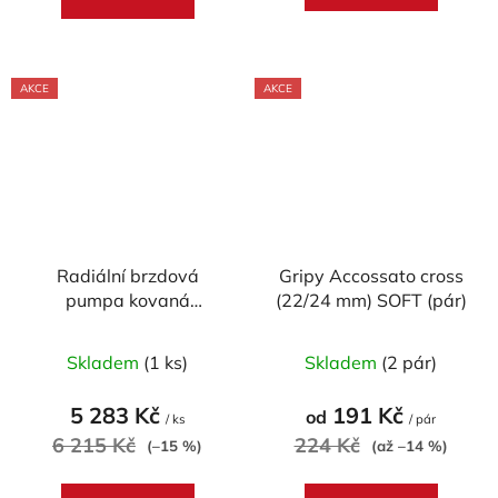
AKCE
AKCE
Radiální brzdová
Gripy Accossato cross
pumpa kovaná
(22/24 mm) SOFT (pár)
ACCOSSATO 19x19 s
Průměrné
Průměrné
pevnou páčkou
Skladem
(1 ks)
Skladem
(2 pár)
hodnocení
hodnocení
produktu
produktu
5 283 Kč
191 Kč
od
/ ks
/ pár
je
je
6 215 Kč
224 Kč
(–15 %)
(až –14 %)
5,0
5,0
z
z