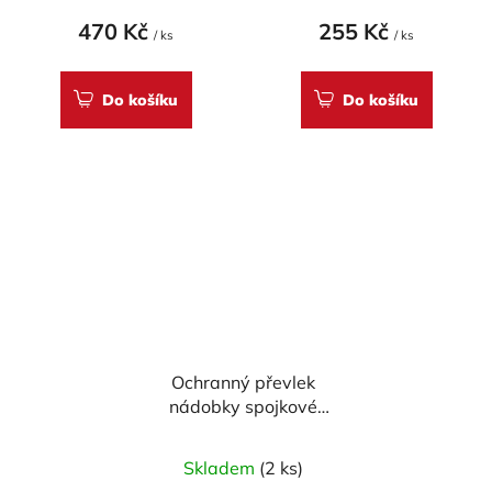
470 Kč
255 Kč
/ ks
/ ks
Do košíku
Do košíku
Ochranný převlek
nádobky spojkové
kapaliny BREMBO
Skladem
(2 ks)