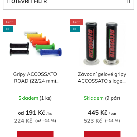
OTEVŘÍT FILTR
n
í
V
p
AKCE
AKCE
ý
r
TIP
TIP
p
o
i
d
s
u
p
k
r
t
Gripy ACCOSSATO
Závodní gelové gripy
o
ů
ROAD (22/24 mm)
ACCOSSATO s logem
d
MEDIUM (pár)
(pár)
u
Průměrné
Průměrné
Skladem
(1 ks)
Skladem
(9 pár)
k
hodnocení
hodnocení
t
produktu
produktu
191 Kč
445 Kč
od
ů
/ ks
/ pár
je
je
224 Kč
523 Kč
(až –14 %)
(–14 %)
5,0
5,0
z
z