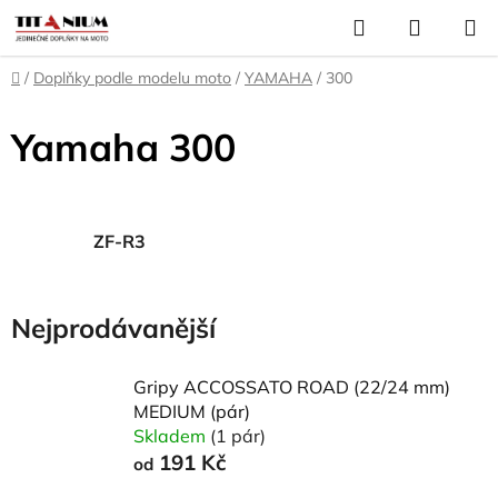
Přejít
Hledat
NÁKUP
na
KOŠÍK
obsah
Domů
/
Doplňky podle modelu moto
/
YAMAHA
/
300
Yamaha 300
ZF-R3
Nejprodávanější
Gripy ACCOSSATO ROAD (22/24 mm)
MEDIUM (pár)
Skladem
(1 pár)
191 Kč
od