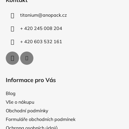
p
p
r
a
v
titanium
@
anopack.cz
t
k
í
y
+ 420 245 008 204
v
ý
+ 420 603 532 161
p
i
s
u
Informace pro Vás
Blog
Vše o nákupu
Obchodní podmínky
Formuláře obchodních podmínek
Ochrana osobních údajů