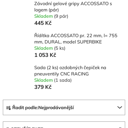
Závodní gelové gripy ACCOSSATO s
logem (pár)
Skladem
(9 pár)
445 Kč
Řídítka ACCOSSATO pr. 22 mm, l= 755
mm, DURAL, model SUPERBIKE
Skladem
(5 ks)
1 053 Kč
Sada (2 ks) ozdobných čepiček na
pneuventily CNC RACING
Skladem
(1 sada)
379 Kč
Ř
Řadit podle:
Nejprodávanější
a
z
e