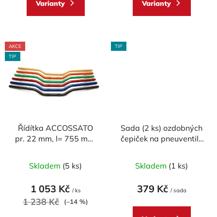
Varianty
Varianty
5
5
hvězdiček.
hvězdiček.
AKCE
TIP
TIP
Řídítka ACCOSSATO
Sada (2 ks) ozdobných
pr. 22 mm, l= 755 mm,
čepiček na pneuventily
DURAL, model
CNC RACING
Průměrné
Průměrné
SUPERBIKE
Skladem
(5 ks)
Skladem
(1 ks)
hodnocení
hodnocení
produktu
produktu
1 053 Kč
379 Kč
/ ks
/ sada
je
je
1 238 Kč
(–14 %)
5,0
5,0