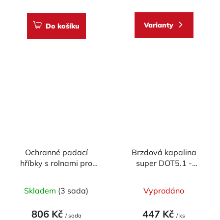
4,7
z
Varianty
Do košíku
5
hvězdiček.
Ochranné padací
Brzdová kapalina
hříbky s rolnami pro
super DOT5.1 -
zadní stojan GB
Accossato (500ml)
RACING - provedení
Skladem
(3 sada)
Vyprodáno
M6
806 Kč
447 Kč
/ sada
/ ks