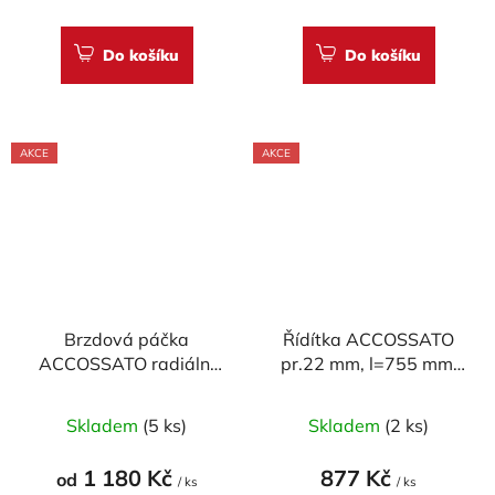
Do košíku
Do košíku
AKCE
AKCE
Brzdová páčka
Řídítka ACCOSSATO
ACCOSSATO radiální
pr.22 mm, l=755 mm,
pevná pro
OCEL CHROM, model
Průměrné
ACCOSSATO/BREMBO
SUPERBIKE
Skladem
(5 ks)
Skladem
(2 ks)
pumpy (NE pro OEM)
hodnocení
produktu
1 180 Kč
877 Kč
od
/ ks
/ ks