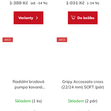
je
1 388 Kč
1 031 Kč
(až –14 %)
(–14 %)
5,0
z
Varianty
Do košíku
5
hvězdiček.
AKCE
AKCE
Radiální brzdová
Gripy Accossato cross
pumpa kovaná
(22/24 mm) SOFT (pár)
ACCOSSATO 19x19 s
Průměrné
Průměrné
pevnou páčkou
Skladem
(1 ks)
Skladem
(2 pár)
hodnocení
hodnocení
produktu
produktu