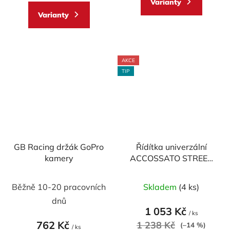
Varianty
z
z
Varianty
5
5
hvězdiček.
hvězdiček.
AKCE
TIP
GB Racing držák GoPro
Řídítka univerzální
kamery
ACCOSSATO STREET
pr.22 mm DURAL
Průměrné
Běžně 10-20 pracovních
Skladem
(4 ks)
hodnocení
dnů
produktu
1 053 Kč
/ ks
je
762 Kč
1 238 Kč
(–14 %)
/ ks