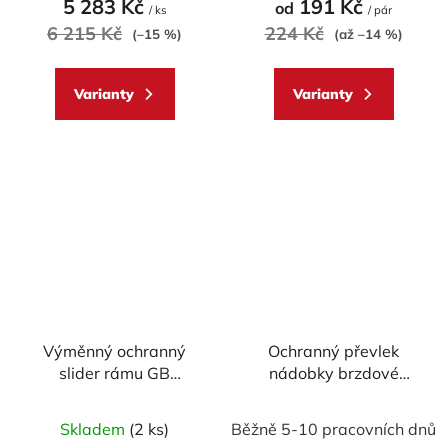
5 283 Kč
191 Kč
od
/ ks
/ pár
je
je
6 215 Kč
224 Kč
(–15 %)
(až –14 %)
5,0
5,0
z
z
Varianty
Varianty
5
5
hvězdiček.
hvězdiček.
Výměnný ochranný
Ochranný převlek
slider rámu GB
nádobky brzdové
RACING design "bullet"
kapaliny WRS
CPM-3
Skladem
(2 ks)
Běžně 5-10 pracovních dnů