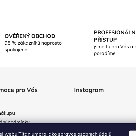
PROFESIONÁLN
OVĚŘENÝ OBCHOD
PŘÍSTUP
95 % zákazníků naprosto
jsme tu pro Vás a 
spokojeno
poradíme
rmace pro Vás
Instagram
nákupu
dní podmínky
áře obchodních podmínek
l webu Titaniumpro jako správce osobních údajů,