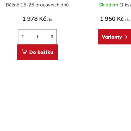
k
Běžně 15-25 pracovních dnů
Skladem
(1 ks
t
ů
1 978 Kč
1 950 Kč
/ ks
/ ks
Varianty
Do košíku
O
v
l
á
d
a
c
í
p