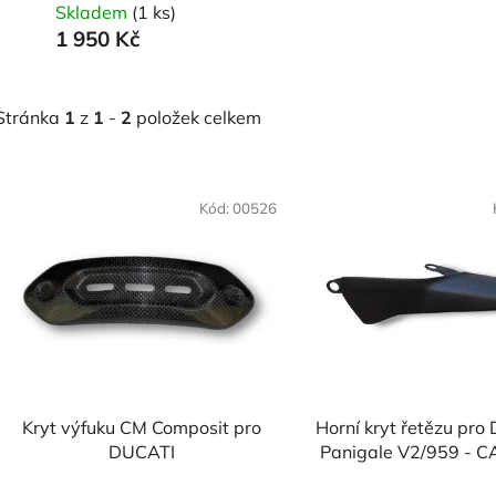
Skladem
(1 ks)
1 950 Kč
Stránka
1
z
1
-
2
položek celkem
V
Kód:
00526
ý
p
s
p
r
o
Kryt výfuku CM Composit pro
Horní kryt řetězu pr
d
DUCATI
Panigale V2/959 - 
u