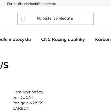
Formuláře obchodních podmínek
Ochrana osobních údajů
odle motocyklu
CNC Racing doplňky
Karbon
9/S
Horní kryt řetězu
pro DUCATI
Panigale V2/959 -
CARBON