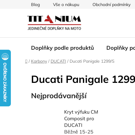
Přejít
Blog
Vše o nákupu
Obchodní podmínky
na
obsah
Doplňky podle produktů
Doplňky p
Domů
/
Karbony
/
DUCATI
/
Ducati Panigale 1299/S
Ducati Panigale 129
Nejprodávanější
Kryt výfuku CM
Composit pro
DUCATI
Běžně 15-25