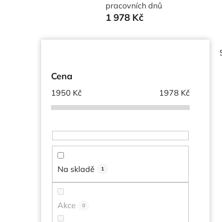
pracovních dnů
1 978 Kč
P
o
s
Cena
t
1950
Kč
1978
Kč
r
a
n
i
n
í
p
Na skladě
1
a
n
e
Akce
0
l