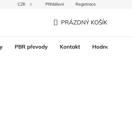
CZK
Přihlášení
Registrace
Věrnostní systém
Moje objednávka
PRÁZDNÝ KOŠÍK
NÁKUPNÍ
KOŠÍK
y
PBR převody
Kontakt
Hodnocení obc