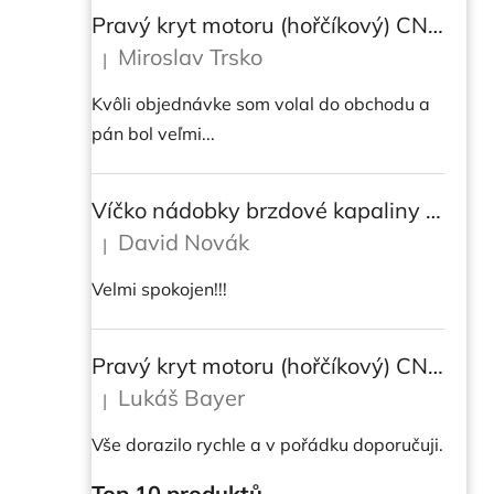
Pravý kryt motoru (hořčíkový) CNC RACING pro instalaci transparetního krytu spojky pro Ducati Streetfighter V4/V4S
Miroslav Trsko
|
Hodnocení produktu je 5 z 5 hvězdiček.
Kvôli objednávke som volal do obchodu a
pán bol veľmi...
Víčko nádobky brzdové kapaliny CNC Racing - BICOLOR
David Novák
|
Hodnocení produktu je 5 z 5 hvězdiček.
Velmi spokojen!!!
Pravý kryt motoru (hořčíkový) CNC RACING pro instalaci transparetního krytu spojky pro DUCATI Multistrada/ Diavel V4/ V4S
Lukáš Bayer
|
Hodnocení produktu je 5 z 5 hvězdiček.
Vše dorazilo rychle a v pořádku doporučuji.
Top 10 produktů