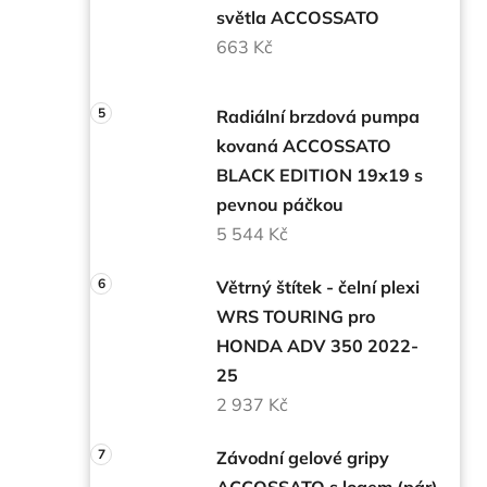
světla ACCOSSATO
663 Kč
Radiální brzdová pumpa
kovaná ACCOSSATO
BLACK EDITION 19x19 s
pevnou páčkou
5 544 Kč
Větrný štítek - čelní plexi
WRS TOURING pro
HONDA ADV 350 2022-
25
2 937 Kč
Závodní gelové gripy
ACCOSSATO s logem (pár)