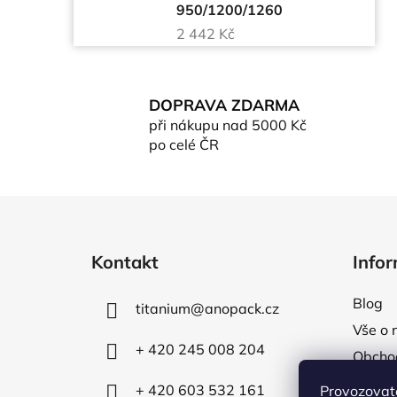
950/1200/1260
2 442 Kč
DOPRAVA ZDARMA
při nákupu nad 5000 Kč
po celé ČR
Z
á
Kontakt
Info
p
a
Blog
titanium
@
anopack.cz
t
Vše o 
í
+ 420 245 008 204
Obcho
Formul
+ 420 603 532 161
Provozovate