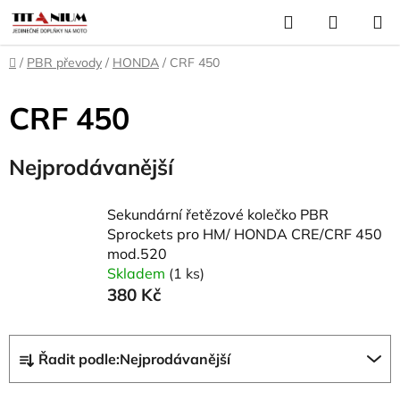
Přejít
Hledat
NÁKUP
na
KOŠÍK
obsah
Domů
/
PBR převody
/
HONDA
/
CRF 450
CRF 450
Nejprodávanější
Sekundární řetězové kolečko PBR
Sprockets pro HM/ HONDA CRE/CRF 450
mod.520
Skladem
(1 ks)
380 Kč
Ř
Řadit podle:
Nejprodávanější
a
z