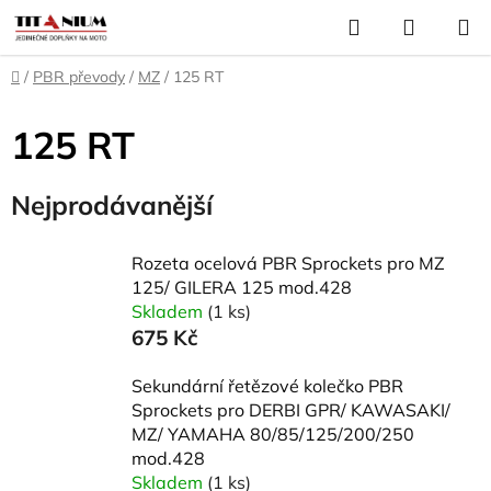
Přejít
Hledat
NÁKUP
na
KOŠÍK
obsah
Domů
/
PBR převody
/
MZ
/
125 RT
125 RT
Nejprodávanější
Rozeta ocelová PBR Sprockets pro MZ
125/ GILERA 125 mod.428
Skladem
(1 ks)
675 Kč
Sekundární řetězové kolečko PBR
Sprockets pro DERBI GPR/ KAWASAKI/
MZ/ YAMAHA 80/85/125/200/250
mod.428
Skladem
(1 ks)