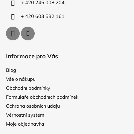
+ 420 245 008 204
r
v
+ 420 603 532 161
k
y
v
ý
p
i
Informace pro Vás
s
u
Blog
Vše o nákupu
Obchodní podmínky
Formuláře obchodních podmínek
Ochrana osobních údajů
Věrnostní systém
Moje objednávka