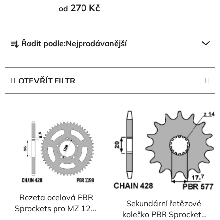
270 Kč
od
Ř
Řadit podle:
Nejprodávanější
a
z
e
OTEVŘÍT FILTR
n
í
V
p
ý
r
p
o
i
d
s
u
p
k
r
t
Rozeta ocelová PBR
o
ů
Sekundární řetězové
Sprockets pro MZ 125/
d
kolečko PBR Sprockets
GILERA 125 mod.428