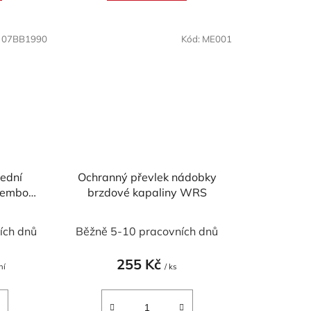
ek.
hvězdiček.
:
07BB1990
Kód:
ME001
ední
Ochranný převlek nádobky
rembo
brzdové kapaliny WRS
A 1200
ích dnů
Běžně 5-10 pracovních dnů
255 Kč
ní
/ ks