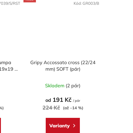
Y039/S/RST
Kód:
GR003/B
pumpa
Gripy Accossato cross (22/24
19x19 s
mm) SOFT (pár)
u
né
Průměrné
)
Skladem
(2 pár)
ení
hodnocení
tu
produktu
191 Kč
od
/ pár
je
224 Kč
%)
(až –14 %)
5,0
z
Varianty
5