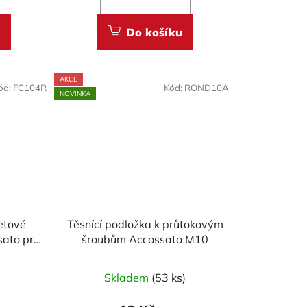
Do košíku
AKCE
ód:
FC104R
Kód:
ROND10A
NOVINKA
etové
Těsnící podložka k průtokovým
sato pro
šroubům Accossato M10
6, 848,
M1200,
)
Skladem
(53 ks)