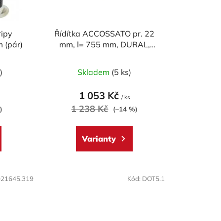
d
u
k
ripy
Řídítka ACCOSSATO pr. 22
t
 (pár)
mm, l= 755 mm, DURAL,
ů
model SUPERBIKE
né
Průměrné
)
Skladem
(5 ks)
ení
hodnocení
tu
produktu
1 053 Kč
/ ks
je
1 238 Kč
)
(–14 %)
5,0
z
Varianty
5
ek.
hvězdiček.
021645.319
Kód:
DOT5.1