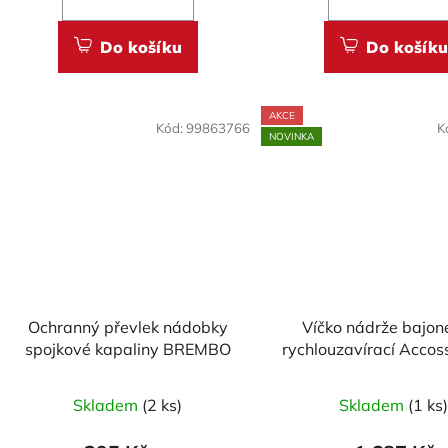
Do košíku
Do košíku
AKCE
Kód:
99863766
K
NOVINKA
Ochranný převlek nádobky
Víčko nádrže bajon
spojkové kapaliny BREMBO
rychlouzavírací Accos
DUCATI 748, 916, 99
1098, M600, M900, 
Skladem
(2 ks)
Skladem
(1 ks
ST