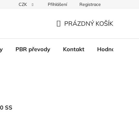
CZK
Přihlášení
Registrace
Věrnostní systém
Moje objednávka
PRÁZDNÝ KOŠÍK
NÁKUPNÍ
KOŠÍK
y
PBR převody
Kontakt
Hodnocení obc
50 SS