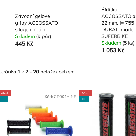
Řídítka
Závodní gelové
ACCOSSATO pr
gripy ACCOSSATO
22 mm, l= 755
s logem (pár)
DURAL, model
Skladem
(9 pár)
SUPERBIKE
445 Kč
Skladem
(5 ks)
1 053 Kč
Stránka
1
z
2
-
20
položek celkem
V
AKCE
AKCE
ý
Kód:
GR001Y-NF
Kó
TIP
TIP
p
s
p