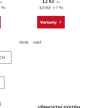
12 Kč
 ks
/ ks
13 Kč
4 %)
(–7 %)
Varianty
hliník
měď
ÍCH
Í
VĚRNOSTNÍ SYSTÉM