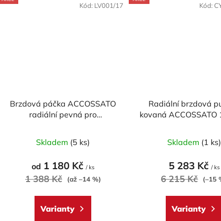
Kód:
LV001/17
Kód:
C
Brzdová páčka ACCOSSATO
Radiální brzdová 
radiální pevná pro
kovaná ACCOSSATO 
ACCOSSATO/BREMBO pumpy
pevnou páčko
Průměr
(NE pro OEM)
Skladem
(5 ks)
Skladem
(1 ks
hodnoc
produk
1 180 Kč
5 283 Kč
od
/ ks
/ ks
je
1 388 Kč
6 215 Kč
(až –14 %)
(–15 
5,0
z
Varianty
Varianty
5