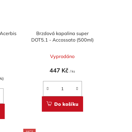
Acerbis
Brzdová kapalina super
DOT5.1 - Accossato (500ml)
)
Vyprodáno
447 Kč
/ ks
%)
Do košíku
AKCE