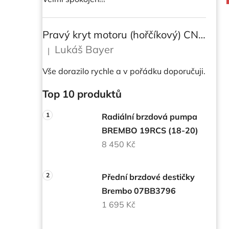
Pravý kryt motoru (hořčíkový) CNC RACING pro instalaci transparetního krytu spojky pro DUCATI Multistrada/ Diavel V4/ V4S
Lukáš Bayer
|
Hodnocení produktu je 5 z 5 hvězdiček.
Vše dorazilo rychle a v pořádku doporučuji.
Top 10 produktů
Radiální brzdová pumpa
BREMBO 19RCS (18-20)
8 450 Kč
Přední brzdové destičky
Brembo 07BB3796
1 695 Kč