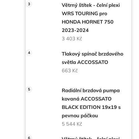
Větrný štítek - čelní plexi
WRS TOURING pro
HONDA HORNET 750
2023-2024
3 403 Kč
Tlakový spínač brzdového
světla ACCOSSATO
663 Kč
Radiální brzdová pumpa
kovaná ACCOSSATO
BLACK EDITION 19x19 s
pevnou páčkou
5 544 Kč
Větrný štítek - čelní plexi