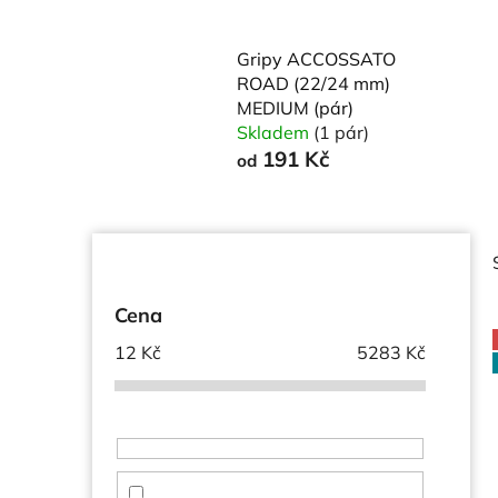
Gripy ACCOSSATO
ROAD (22/24 mm)
MEDIUM (pár)
Skladem
(1 pár)
191 Kč
od
P
o
s
Cena
t
12
Kč
5283
Kč
r
a
i
n
n
í