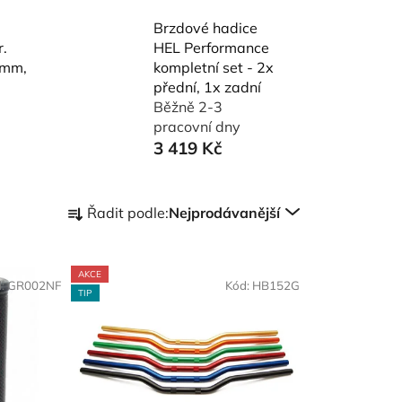
Brzdové hadice
.
HEL Performance
 mm,
kompletní set - 2x
přední, 1x zadní
Běžně 2-3
pracovní dny
3 419 Kč
Ř
Řadit podle:
Nejprodávanější
a
z
e
AKCE
d:
GR002NF
Kód:
HB152G
n
TIP
í
p
r
o