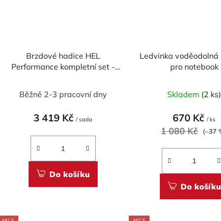
Brzdové hadice HEL
Ledvinka voděodolná 
Performance kompletní set -
pro notebook
2x přední, 1x zadní
Průměrné
Běžně 2-3 pracovní dny
Skladem
(2 ks
hodnocení
produktu
3 419 Kč
670 Kč
/ sada
/ ks
je
1 080 Kč
(–37 
5,0
z
5
Do košíku
hvězdiček.
Do košíku
AKCE
AKCE