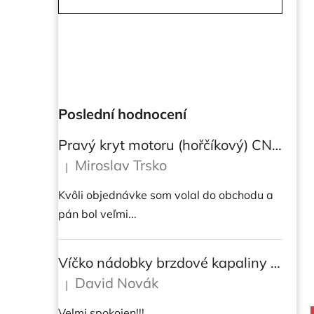
Poslední hodnocení
Pravý kryt motoru (hořčíkový) CNC RACING pro instalaci transparetního krytu spojky pro Ducati Streetfighter V4/V4S
Miroslav Trsko
|
Hodnocení produktu je 5 z 5 hvězdiček.
Kvôli objednávke som volal do obchodu a
pán bol veľmi...
Víčko nádobky brzdové kapaliny CNC Racing - BICOLOR
David Novák
|
Hodnocení produktu je 5 z 5 hvězdiček.
Velmi spokojen!!!