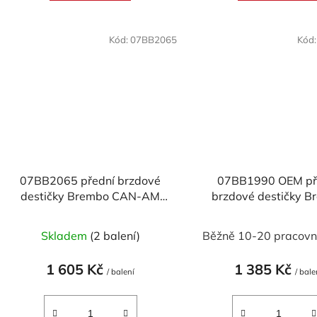
hvězdič
Kód:
07BB2065
Kód
07BB2065 přední brzdové
07BB1990 OEM př
destičky Brembo CAN-AM
brzdové destičky B
TRAXTER 4X4 500 1999-2000
DUCATI MULTISTRAD
2010-2014
Skladem
(2 balení)
Běžně 10-20 pracovn
1 605 Kč
1 385 Kč
/ balení
/ bale