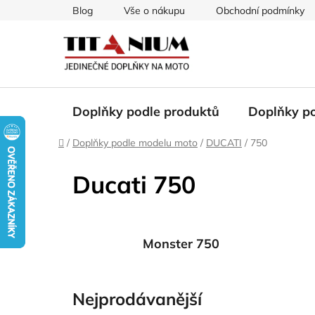
Přejít
Blog
Vše o nákupu
Obchodní podmínky
na
obsah
Doplňky podle produktů
Doplňky p
Domů
/
Doplňky podle modelu moto
/
DUCATI
/
750
Ducati 750
Monster 750
Nejprodávanější