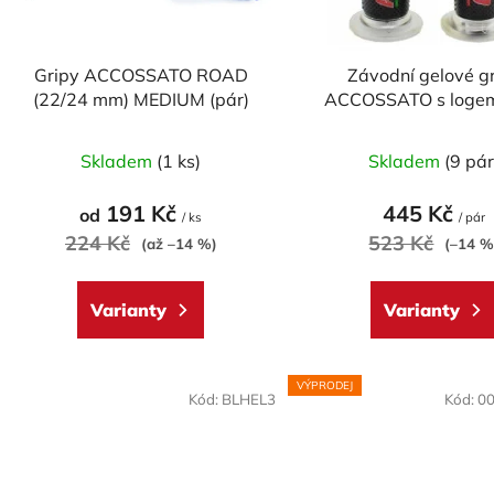
r
o
d
Gripy ACCOSSATO ROAD
Závodní gelové g
u
(22/24 mm) MEDIUM (pár)
ACCOSSATO s logem
k
Průměrné
Průměr
t
Skladem
(1 ks)
Skladem
(9 pár
hodnocení
hodnoc
ů
produktu
produk
191 Kč
445 Kč
od
/ ks
/ pár
je
je
224 Kč
523 Kč
(až –14 %)
(–14 %
5,0
5,0
z
z
Varianty
Varianty
5
5
hvězdiček.
hvězdič
VÝPRODEJ
Kód:
BLHEL3
Kód:
0