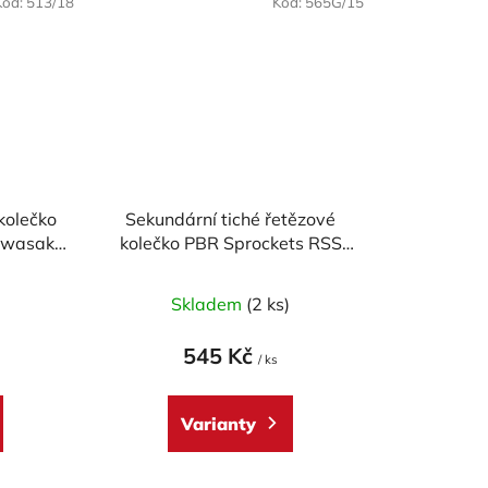
Kód:
513/18
Kód:
565G/15
kolečko
Sekundární tiché řetězové
awasaki
kolečko PBR Sprockets RSS
F 1250,
pro Kawasaki a Suzuki 650
30
mod.520
)
Skladem
(2 ks)
545 Kč
/ ks
Varianty