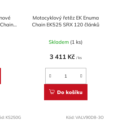
 nové
Motocyklový řetěz EK Enuma
 Chain
Chain EK525 SRX 120 článků
ST-
)
Skladem
(1 ks)
3 411 Kč
/ ks
Do košíku
ód:
KS250G
Kód:
VALV90D8-3O