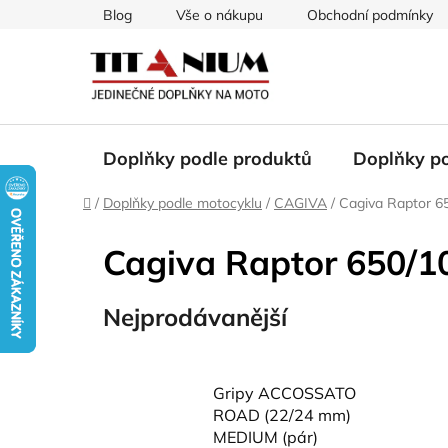
Přejít
Blog
Vše o nákupu
Obchodní podmínky
na
obsah
Doplňky podle produktů
Doplňky p
Domů
/
Doplňky podle motocyklu
/
CAGIVA
/
Cagiva Raptor 6
Cagiva Raptor 650/1
Nejprodávanější
Gripy ACCOSSATO
ROAD (22/24 mm)
MEDIUM (pár)