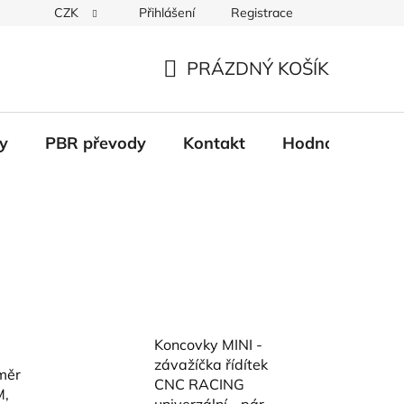
CZK
Přihlášení
Registrace
Věrnostní systém
Moje objednávka
PRÁZDNÝ KOŠÍK
NÁKUPNÍ
KOŠÍK
y
PBR převody
Kontakt
Hodnocení obc
Koncovky MINI -
závažíčka řídítek
měr
CNC RACING
M,
univerzální - pár