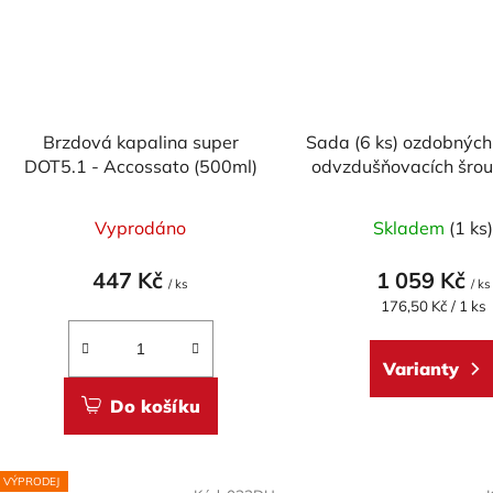
Brzdová kapalina super
Sada (6 ks) ozdobných
DOT5.1 - Accossato (500ml)
odvzdušňovacích šro
RACING pro DUC
Průměr
(BREMBO)
Vyprodáno
Skladem
(1 ks
hodnoc
produk
447 Kč
1 059 Kč
/ ks
/ ks
je
Měrná
176,50 Kč / 1 ks
cena:
5,0
z
Varianty
5
Do košíku
hvězdič
VÝPRODEJ