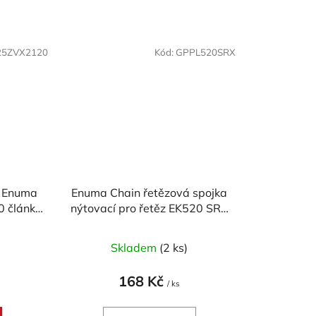
25ZVX2120
Kód:
GPPL520SRX
K Enuma
Enuma Chain řetězová spojka
0 článků
nýtovací pro řetěz EK520 SRX
e
- zlatá
)
Skladem
(2 ks)
168 Kč
/ ks