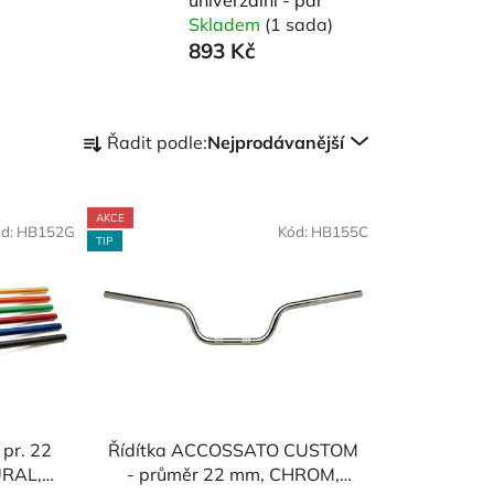
Skladem
(1 sada)
893 Kč
Ř
Řadit podle:
Nejprodávanější
a
z
e
AKCE
d:
HB152G
Kód:
HB155C
n
TIP
í
p
r
o
d
u
k
pr. 22
Řídítka ACCOSSATO CUSTOM
t
URAL,
- průměr 22 mm, CHROM,