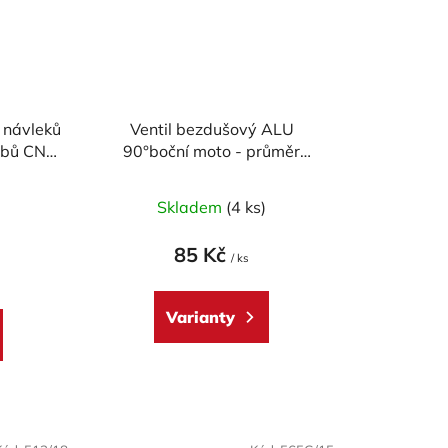
 návleků
Ventil bezdušový ALU
ubů CNC
90°boční moto - průměr
ATI
8,3mm, včetně čepičky
né
)
Skladem
(4 ks)
ení
tu
85 Kč
/ ks
Varianty
ek.