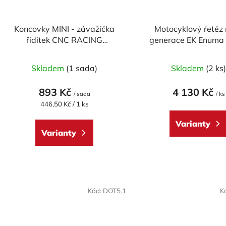
Koncovky MINI - závažíčka
Motocyklový řetěz
řídítek CNC RACING
generace EK Enuma
univerzální - pár
EK530 ZVX3 110 článků Z
technologie
Skladem
(1 sada)
Skladem
(2 ks
893 Kč
4 130 Kč
/ sada
/ ks
Měrná
446,50 Kč / 1 ks
cena:
Varianty
Varianty
Kód:
DOT5.1
K