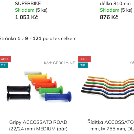
SUPERBIKE
délka 810mm
Skladem
(5 ks)
Skladem
(5 ks)
1 053 Kč
876 Kč
Stránka
1
z
9
-
121
položek celkem
V
AKCE
AKCE
ý
Kód:
GR001Y-NF
Kó
TIP
TIP
p
s
p
r
o
d
Gripy ACCOSSATO ROAD
Řídítka ACCOSSATO 
u
(22/24 mm) MEDIUM (pár)
mm, l= 755 mm, D