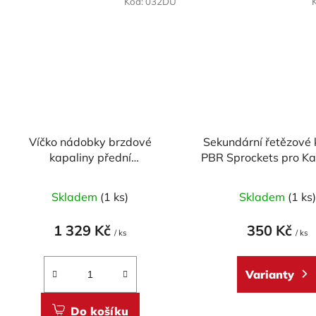
Kód:
032DU
Víčko nádobky brzdové
Sekundární řetězové 
kapaliny přední
PBR Sprockets pro K
CARBONWORLD pr. 56 mm
GPX 500R, Suzuki GS
pro DUCATI - CARBON
Yamaha mod.5
Skladem
(1 ks)
Skladem
(1 ks
1 329 Kč
350 Kč
/ ks
/ ks
Varianty
Do košíku