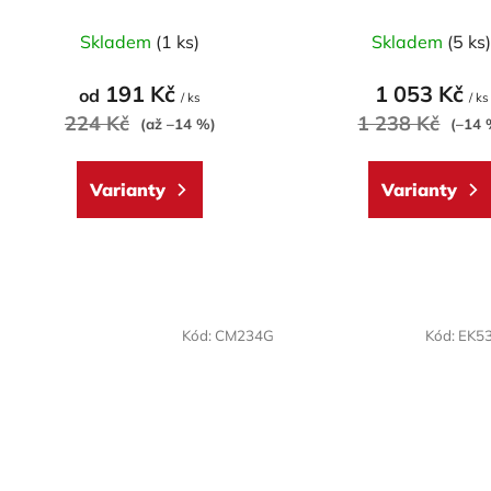
k
model SUPERBI
Průměrné
Průměr
t
Skladem
(1 ks)
Skladem
(5 ks
hodnocení
hodnoc
ů
produktu
produk
191 Kč
1 053 Kč
od
/ ks
/ ks
je
je
224 Kč
1 238 Kč
(až –14 %)
(–14 
5,0
5,0
z
z
Varianty
Varianty
5
5
hvězdiček.
hvězdič
Kód:
CM234G
Kód:
EK5