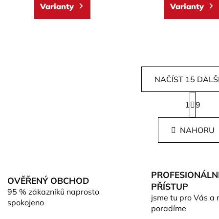
Varianty
Varianty
NAČÍST 15 DALŠ
S
1
t
9
O
r
v
á
l
NAHORU
n
á
k
d
o
v
a
á
c
PROFESIONÁLN
n
OVĚŘENÝ OBCHOD
í
PŘÍSTUP
í
95 % zákazníků naprosto
p
jsme tu pro Vás a 
spokojeno
r
poradíme
v