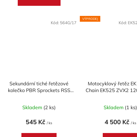
VÝPRODEJ
Kód:
564G/17
Kód:
EK5
Sekundární tiché řetězové
Motocyklový řetěz E
kolečko PBR Sprockets RSS
Chain EK525 ZVX2 12
pro
ZST-technologi
CAGIVA/KAWASAKI/SUZUKI/TRIUMPH/YAMAHA/
Skladem
(2 ks)
Skladem
(1 ks
600/650/675/750/765/800/850/900/1000/1050
mod.525
545 Kč
4 500 Kč
/ ks
/ ks