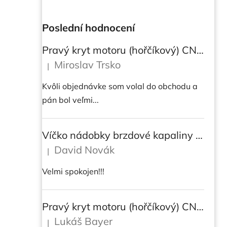
Poslední hodnocení
Pravý kryt motoru (hořčíkový) CNC RACING pro instalaci transparetního krytu spojky pro Ducati Streetfighter V4/V4S
Miroslav Trsko
|
Hodnocení produktu je 5 z 5 hvězdiček.
Kvôli objednávke som volal do obchodu a
pán bol veľmi...
Víčko nádobky brzdové kapaliny CNC Racing - BICOLOR
David Novák
|
Hodnocení produktu je 5 z 5 hvězdiček.
Velmi spokojen!!!
Pravý kryt motoru (hořčíkový) CNC RACING pro instalaci transparetního krytu spojky pro DUCATI Multistrada/ Diavel V4/ V4S
Lukáš Bayer
|
Hodnocení produktu je 5 z 5 hvězdiček.