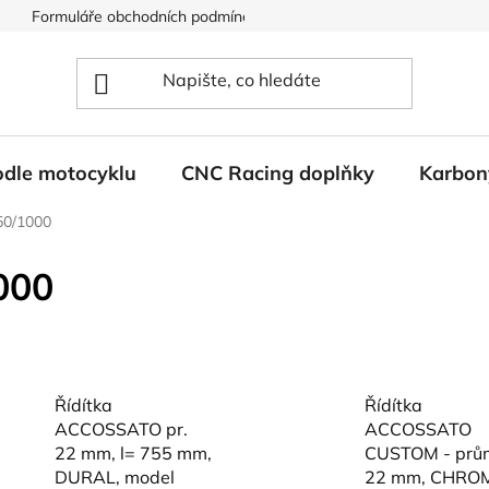
Formuláře obchodních podmínek
Ochrana osobních údajů
odle motocyklu
CNC Racing doplňky
Karbon
50/1000
000
Řídítka
Řídítka
ACCOSSATO pr.
ACCOSSATO
22 mm, l= 755 mm,
CUSTOM - prů
DURAL, model
22 mm, CHRO