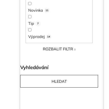
l
Novinka
11
Tip
7
Výprodej
14
ROZBALIT FILTR
Vyhledávání
HLEDAT