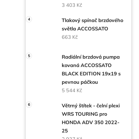
3 403 Kč
Tlakový spínač brzdového
světla ACCOSSATO
663 Kč
Radiální brzdová pumpa
kovaná ACCOSSATO
BLACK EDITION 19x19 s
pevnou páčkou
5 544 Kč
Větrný štítek - čelní plexi
WRS TOURING pro
HONDA ADV 350 2022-
25
2 937 Kč