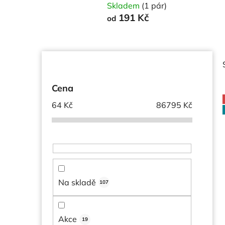
Skladem
(1 pár)
191 Kč
od
P
o
s
Cena
t
64
Kč
86795
Kč
r
a
i
n
n
í
p
Na skladě
107
a
n
e
Akce
19