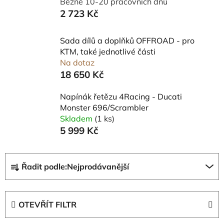
Běžně 10-20 pracovních dnů
2 723 Kč
Sada dílů a doplňků OFFROAD - pro
KTM, také jednotlivé části
Na dotaz
18 650 Kč
Napínák řetězu 4Racing - Ducati
Monster 696/Scrambler
Skladem
(1 ks)
5 999 Kč
Ř
Řadit podle:
Nejprodávanější
a
z
e
OTEVŘÍT FILTR
n