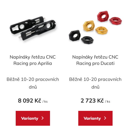
í
V
p
ý
r
p
o
i
d
s
u
p
k
r
t
Napínáky řetězu CNC
Napínáky řetězu CNC
o
ů
Racing pro Aprilia
Racing pro Ducati
d
u
Běžně 10-20 pracovních
Běžně 10-20 pracovních
k
t
dnů
dnů
ů
8 092 Kč
2 723 Kč
/ ks
/ ks
Varianty
Varianty