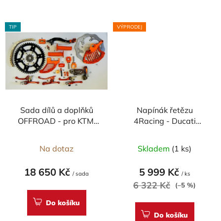
TIP
VÝPRODEJ
Sada dílů a doplňků
Napínák řetězu
OFFROAD - pro KTM,
4Racing - Ducati
také jednotlivé části
Monster
696/Scrambler
Na dotaz
Skladem
(1 ks)
18 650 Kč
5 999 Kč
/ sada
/ ks
6 322 Kč
(–5 %)
Do košíku
Do košíku