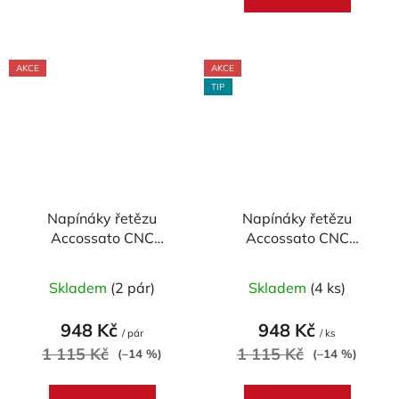
AKCE
AKCE
TIP
Napínáky řetězu
Napínáky řetězu
Accossato CNC
Accossato CNC
ALU/INOX - Yamaha
ALU/INOX - KTM
YZF/WRF - pár
enduro a cross - pár
Skladem
(2 pár)
Skladem
(4 ks)
948 Kč
948 Kč
/ pár
/ ks
1 115 Kč
1 115 Kč
(–14 %)
(–14 %)