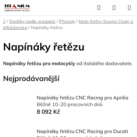
Přejít
Hledat
NÁKUP
na
KOŠÍK
obsah
Domů
/
Doplňky podle produktů
/
Převody
/
Moto řetězy Enuma Chain a
příslušenství
/
Napínáky řetězu
Napínáky řetězu
Napínáky řetězu pro motocykly
od italského dodavatele.
Nejprodávanější
Napínáky řetězu CNC Racing pro Aprilia
Běžně 10-20 pracovních dnů
8 092 Kč
Napínáky řetězu CNC Racing pro Ducati