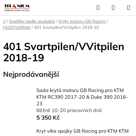
Přejít
Hledat
NÁKUP
na
KOŠÍK
obsah
Domů
/
Doplňky podle produktů
/
Kryty motoru GB Racing
/
HUSQVARNA
/
401 Svartpilen/VVitpilen 2018-19
401 Svartpilen/VVitpilen
2018-19
Nejprodávanější
Sada krytů motoru GB Racing pro KTM
KTM RC390 2017-20 & Duke 390 2016-
23
Běžně 10-20 pracovních dnů
5 350 Kč
Kryt víka spojky GB Racing pro KTM KTM