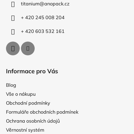
c
titanium
@
anopack.cz
t
í
p
í
+ 420 245 008 204
r
v
+ 420 603 532 161
k
y
v
ý
p
i
Informace pro Vás
s
u
Blog
Vše o nákupu
Obchodní podmínky
Formuláře obchodních podmínek
Ochrana osobních údajů
Věrnostní systém