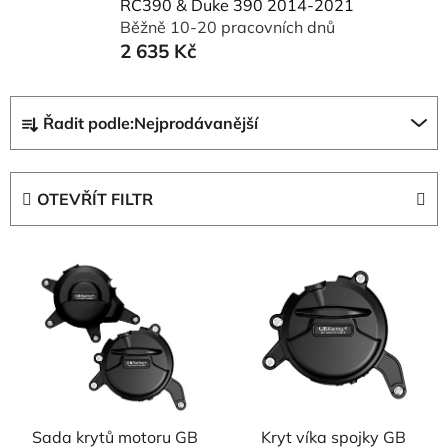
RC390 & Duke 390 2014-2021
Běžně 10-20 pracovních dnů
2 635 Kč
Ř
Řadit podle:
Nejprodávanější
a
z
e
OTEVŘÍT FILTR
n
í
V
p
ý
r
p
o
i
d
s
u
p
k
r
t
Sada krytů motoru GB
Kryt víka spojky GB
o
ů