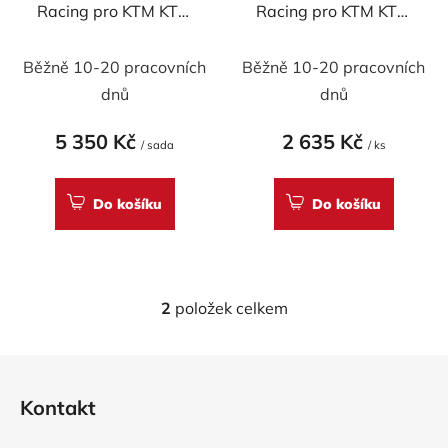
Racing pro KTM KTM
Racing pro KTM KTM
d
RC390 2017-20 &
RC390 & Duke 390
u
Duke 390 2016-23
2014-2021
Běžně 10-20 pracovních
Běžně 10-20 pracovních
k
t
dnů
dnů
ů
5 350 Kč
2 635 Kč
/ sada
/ ks
Do košíku
Do košíku
2
položek celkem
O
v
l
Z
á
á
d
Kontakt
p
a
a