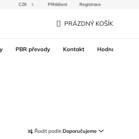
CZK
Přihlášení
Registrace
Věrnostní systém
Moje objednávka
PRÁZDNÝ KOŠÍK
NÁKUPNÍ
KOŠÍK
y
PBR převody
Kontakt
Hodnocení obc
Ř
Řadit podle:
Doporučujeme
a