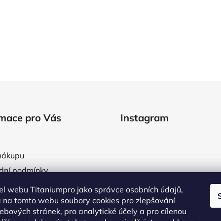
O
v
l
á
d
rmace pro Vás
Instagram
a
c
í
p
nákupu
r
dní podmínky
v
áře obchodních podmínek
k
l webu Titaniumpro jako správce osobních údajů,
y
a osobních údajů
 na tomto webu soubory cookies pro zlepšování
v
ebových stránek, pro analytické účely a pro cílenou
tní systém
ý