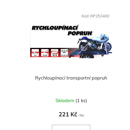
V
ý
Kód:
RP253400
p
i
s
p
r
o
d
u
Rychloupínací transportní popruh
k
t
ů
Skladem
(1 ks)
221 Kč
/ ks